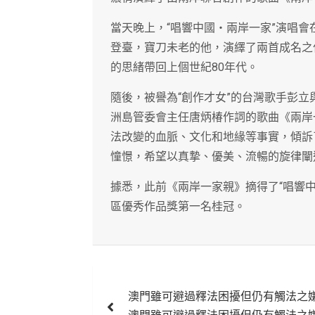
當天晚上，“唱響中國‧兩岸一家”演唱
登臺，寶刀未老的他，演繹了兩首成名之
的思緒帶回上個世紀80年代。
隨後，被譽為“創作才女”的台灣歌手彭
洲島管委會主任唐炳椿作詞的歌曲《兩岸
法改變的血脈、文化和地緣等事實，傾訴
憧憬，希望以真摯、優美、流暢的旋律闡
據悉，此前《兩岸一家親》摘得了“唱響
區優秀作品獎第一名桂冠。
文
澳門雖可避過釋法困擾但仍有觸法之
章