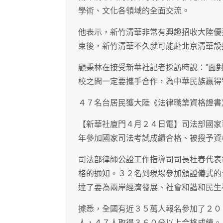
學術、文化各領域的全面交流。
他表示，新竹清華非常有興趣招收大陸優
束後，新竹清華不久就可能赴北京清華設
顧秉林在接受新華社記者採訪時說：“面
校之間一定要攜手合作，為中華民族贏得
４７名台居民獲大陸《法律職業資格證書
【新華社廈門４月２４日電】司法部國家
年參加國家司法考試成績合格、被授予資
司法部律師公證工作指導司司長杜春代表
格的通知。３２名到現場參加頒證儀式的
達了要為兩岸經濟發展、社會和諧和民生
據悉，全國有近３５萬人報名參加了２０
人，４７人取得３６０分以上合格成績。