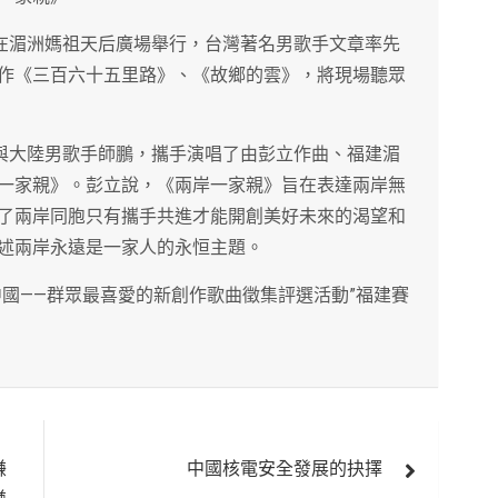
會在湄洲媽祖天后廣場舉行，台灣著名男歌手文章率先
作《三百六十五里路》、《故鄉的雲》，將現場聽眾
立與大陸男歌手師鵬，攜手演唱了由彭立作曲、福建湄
一家親》。彭立說，《兩岸一家親》旨在表達兩岸無
了兩岸同胞只有攜手共進才能開創美好未來的渴望和
述兩岸永遠是一家人的永恒主題。
中國——群眾最喜愛的新創作歌曲徵集評選活動”福建賽
嫌
中國核電安全發展的抉擇