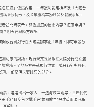
「綠色通道」優惠內容、一年獲利認定標準及「大陸台
機構參股情形，及金融機構業務經營及發展事項。
社記者訪問時表示，綠色通道的優惠內容？怎麼申請？
務？明天要與陸方確認。
商開放台資銀行在大陸設辦事處 1年後，即可申設分
知道劉明康的談話。現行規定是國銀在大陸分行成立滿
民幣業務。至於陸方是就現行放寬，或只有針對綠色
業務，都是明天要確認的部分。
分兩扇，進進出出一家人。一道海峽連兩岸，世世代代
岸歌手24日晚首次攜手在“媽祖故里”福建莆田湄洲島
一家親》。