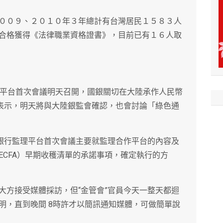
００９、２０１０年３年總計有台灣居民１５８３人
合格獲得《法律職業資格證書》，目前已有１６人取
作平台首次會議明天召開，國銀關切在大陸承作人民幣
晚表示，明天將與大陸銀監會確認，也會討論「綠色通
岸銀行監理平台首次會議主要就監理合作平台的內容及
ECFA）早期收穫清單的承諾事項，確定執行的方
大方接受媒體採訪，但“金管會”官員今天一整天都迴
明，直到晚間 8時許才以簡訊通知媒體，可做簡單說