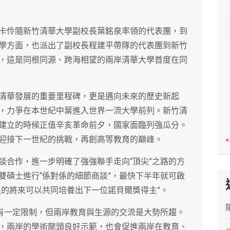
c
h
卡伶隨新竹清華大學副校長葉銘泉率領的代表團，到
學方面，也派出了副校長程建平帶隊的代表團到新竹
，這是同根同源、跨海相望的兩岸清華大學首度在同
清華發展的重要里程碑，更是邁向未來的歷史新起
，力爭在本世紀中葉進入世界一流大學前列。新竹清
建立的時候正值辛亥革命前夕，國家面臨列強瓜分。
迎接下一世紀的挑戰，再創高等教育的巔峰。
«
談合作，進一步明確了強強聯手走向“頂尖”之路的方
雙碩士進行“係對係的細節商談”，最快下半年就可啟
久的將來可以共同培養出下一位諾貝爾獎得主”。
然有一定限制，但兩岸教育與生源的交流是大勢所趨。
，兩岸的學術龍頭良好示範，也會促進兩岸在教育、