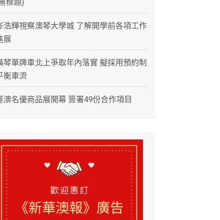
(無標題)
岑浩輝視察澳琴大學城 了解開學前各項工作
進展
橫琴單牌車北上爭取年內落實 擬採用預約制
平衡車流
粵澳名優商品展開幕 簽署49份合作項目