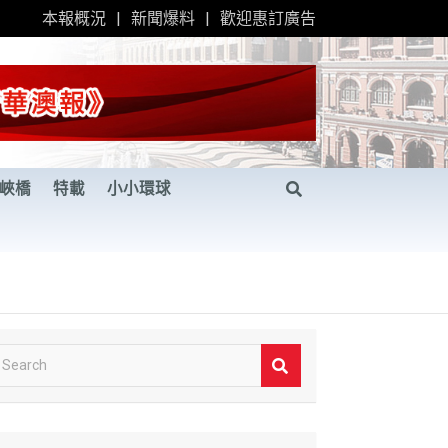
本報概況
新聞爆料
歡迎惠訂廣告
峽橋
特載
小小環球
S