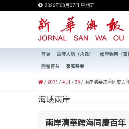
Skip
2026年08月07日 星期五
to
content
新華澳報
首頁
華澳人語（永逸）
兩岸觀察（富
開卷有益
家庭醫藥
2011
4 月
25
兩岸清華跨海同慶百
海峽兩岸
兩岸清華跨海同慶百年