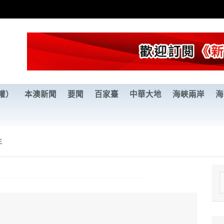
權）
本澳新聞
要聞
百家臺
中華大地
海峽兩岸
海
年
e
a
r