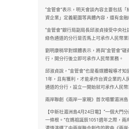
“金管會”表示，明天會談內容主要包括
資企業」定義範圍等具體內容，還有金融
“金管會”銀行局副局長邱淑貞接受中央
綠色通道的分行是否馬上可承作人民幣業
劉明康稍早對媒體表示，將與“金管會”磋
行，開分行後立即可承作人民幣業務。
邱淑貞說，“金管會”也是看媒體報導才
1年，且有獲利，才能承作台資企業的人
通道的分行，設立一開始就可承作人民幣
兩岸聯創《兩岸一家親》首次唱響湄洲島
【中新社湄洲島4月24日電】“一個大門
一條根。”在媽祖誕辰1051週年之際，兩
濃情演繹了由兩岸聯合創作的歌曲《兩岸