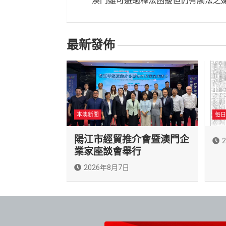
澳門雖可避過釋法困擾但仍有觸法之
導
覽
最新發佈
本澳新聞
每日
陽江市經貿推介會暨澳門企
業家座談會舉行
2026年8月7日