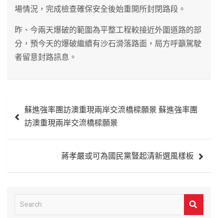
場情況，完成檢查確保安全後始重開所封閉路段。
昨、今兩天爆破的範圍為平整工程較接近外圍道路的部
分，預今天的爆破繼續有沙石滑落路面，局方呼籲駕駛
者留意封路訊息。
文
蘇進強率團訪澳重現兩岸交流橋樑願景 蘇進強率團
章
訪澳重現兩岸交流橋樑願景
導
覽
蔣孝嚴或可為國民黨豎起清新選風樣板
S
e