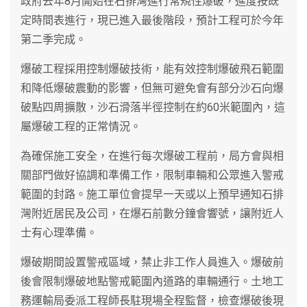
政府去年8月開始在石排灣進行常規性爆破，進度按既
定時間表進行，現已進入最後階段，預計工程可於今年
第二季完成。
爆破工程採用控制爆破技術，能有效控制爆破飛石範圍
和降低爆破震動的影響，但無可避免會有部分沙石向爆
破點四周擴散，沙石滑落半徑控制在約60米範圍內，這
屬爆破工程的正常情況。
為確保施工安全，在進行每次爆破工程前，局方會與相
關部門做好協調和準備工作，限制車輛和公眾進入警戒
範圍的封路。施工單位會提早一天或以上預早通知石排
灣附近居民及公司，在爆石前數分鐘會響號，讓附近人
士有心理準備。
爆破期間設置警戒區域，禁止非工作人員進入。爆破前
後會限制爆破地點警戒範圍內道路的車輛通行。土地工
務運輸局委派工程師長駐現場全程監督，檢查爆破後現