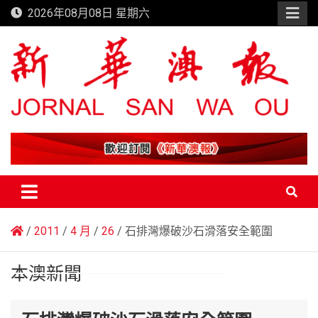
Skip
2026年08月08日 星期六
to
content
新華澳報
2011
4 月
26
石排灣爆破沙石滑落安全範圍
本澳新聞