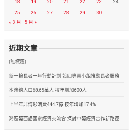
18
19
20
21
22
23
24
25
26
27
28
29
30
« 3 月
5 月 »
近期文章
(無標題)
新一輪長者十年行動計劃 設四專責小組推動長者服務
本澳總人口68.65萬人 按年增加600人
上半年非博彩消費444.7億 按年增加17.4%
灣區葡西語國家經貿交流會 探討中葡經貿合作新路徑