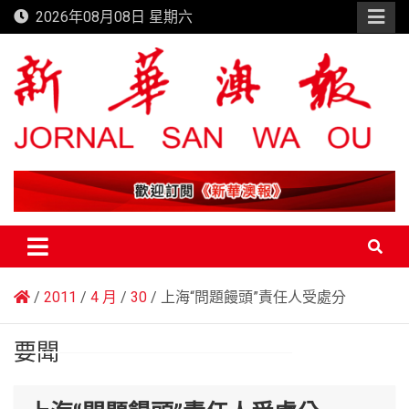
Skip
2026年08月08日 星期六
to
content
新華澳報
2011
4 月
30
上海“問題饅頭”責任人受處分
要聞