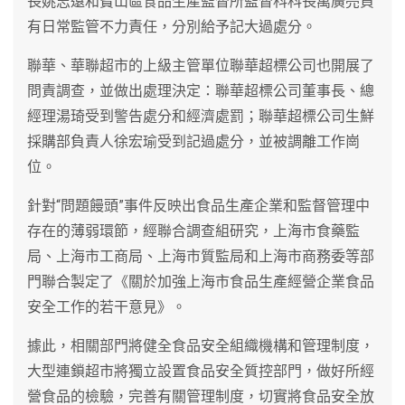
長姚志遠和寶山區食品生產監督所監督科科長萬廣亮負
有日常監管不力責任，分別給予記大過處分。
聯華、華聯超市的上級主管單位聯華超標公司也開展了
問責調查，並做出處理決定：聯華超標公司董事長、總
經理湯琦受到警告處分和經濟處罰；聯華超標公司生鮮
採購部負責人徐宏瑜受到記過處分，並被調離工作崗
位。
針對“問題饅頭”事件反映出食品生產企業和監督管理中
存在的薄弱環節，經聯合調查組研究，上海市食藥監
局、上海市工商局、上海市質監局和上海市商務委等部
門聯合製定了《關於加強上海市食品生產經營企業食品
安全工作的若干意見》。
據此，相關部門將健全食品安全組織機構和管理制度，
大型連鎖超市將獨立設置食品安全質控部門，做好所經
營食品的檢驗，完善有關管理制度，切實將食品安全放