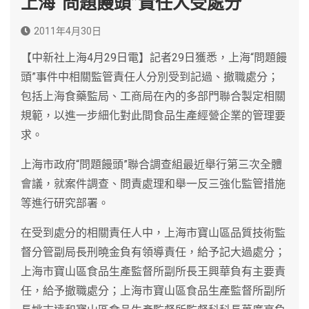
上海“問題饅頭”責任人受處分
2011年4月30日
【中新社上海4月29日電】記者29日獲悉，上海“問題饅
頭”事件中相關監管責任人分別受到記過、撤職處分；
包括上海食藥監局、工商局在內的多部門聯合製定相關
規範，以進一步細化對此間食品生產經營企業的管理要
求。
上海市政府“問題饅頭”聯合調查組最近舉行第三次全體
會議，就案件調查、問責處理和舉一反三強化監管措施
等進行研究部署。
在受到處分的相關責任人中，上海市寶山區品質技術監
督分管副局長刑曉金負有領導責任，給予記大過處分；
上海市寶山區食品生產監督所副所長王興華負有主要責
任，給予撤職處分；上海市寶山區食品生產監督所副所