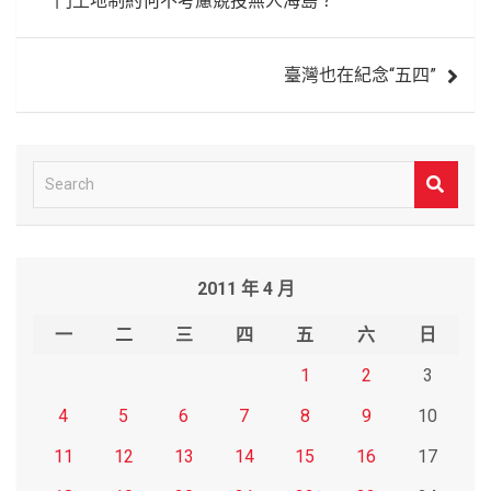
門土地制約何不考慮競投無人海島？
導
覽
臺灣也在紀念“五四”
S
e
a
r
2011 年 4 月
c
h
一
二
三
四
五
六
日
1
2
3
4
5
6
7
8
9
10
11
12
13
14
15
16
17