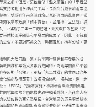
苛責之處。但是，這位看似「溫文爾雅」的「學者型
其支持者動用各種武鬥工具，包圍到台灣參加兩岸協
警察，釀成近年來台灣政壇少見的流血騷亂事件。當
帶頭攻擊馬政府「傾中賣台」，並阻撓「立法院」通
CFA」。但為了二零一二的勝選，她又改口說甚麼「將
要來偷摘兩岸關係和平發展的成果了。因此，王毅和
的忠告，不要對蔡英文的「時而溫和」抱有幻想，更
權利與大陸同胞一道，共享兩岸關係和平發展的成
執政團隊和率領大多數台灣同胞，為兩岸關係和平發
方在反對「台獨」、堅持「九二共識」的共同政治基
度化協商取得簽署十五項項協議和一項共識，進一步
祉。「ECFA」的簽署實施，標誌著兩岸經濟關係進
共同抗擊國際金融危機也取得顯著成效，台商向大陸
濟以雙位數的百分點增長，台灣地區的貿易順差基本
續舉辦和赴臺舉辦對臺經貿交流活動，促進了兩岸經