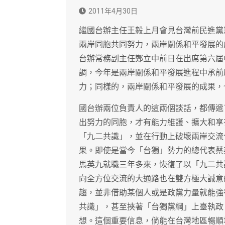
2011年4月30日
繼國台辦主任王毅上月會見台灣前民進黨
兩岸同胞共同努力，兩岸關係和平發展的
台辦常務副主任鄭立中前日在出席第六屆
調，今年是兩岸關係和平發展進程中承前
力；同樣的，兩岸關係和平發展的成果，
國台辦兩位負責人的這兩個談話，都傳遞
出努力的同胞，才有能力維護、擴大和享
「九二共識」，並在行動上破壞兩岸交流
果。即使是當今「台獨」勢力的總代表蔡
馬英九就職三年多來，恢復了以「九二共
向全方位交流的大通路也在雙方極大誠意
趨，並非借助某個人或是政黨力量就能強
共識」，甚至挾著「台獨黨綱」上臺執政
想。這個重要信息，倘能在台灣地區暢順