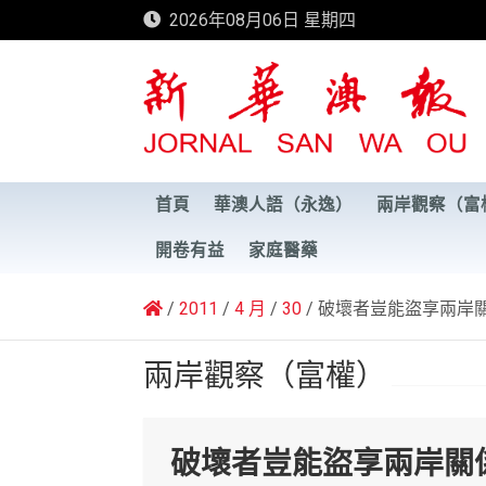
Skip
2026年08月06日 星期四
to
content
新華澳報
首頁
華澳人語（永逸）
兩岸觀察（富
開卷有益
家庭醫藥
2011
4 月
30
破壞者豈能盜享兩岸
兩岸觀察（富權）
破壞者豈能盜享兩岸關