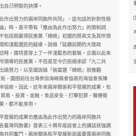
出自己明智的抉擇。
此作出努力的兩岸同胞所共同」，這句話的針對性極
論」時，是不帶有「應由為此作出努力」的限制詞
不包括剛贏得民進黨「總統」初選的蔡英文及其所領
間和淺藍選民的疑慮，說過「延續前期的大陸政
訪時，還特意穿上了一件淺藍色的套裝，企圖以此來
所領導的民進黨，不但是至今仍拒絕承認「九二共
出過努力，以至還說過「倘當選『總統』就推翻
眾上街，圍困前往台灣參加海峽兩會協商的海協會長陳
岸協商。因此，近年來兩岸關係和平發展的成果，包
台，貿易、投資、金融、食品安全、打擊犯罪、醫療衛
黨，都不能享用。
平發展的成果也應由為此作出努力的兩岸同胞共
告臺灣同胞書》發表三十周年座談會上的講話就強調
胞共同奮鬥，兩岸關係和平發展新局面要靠兩岸同胞