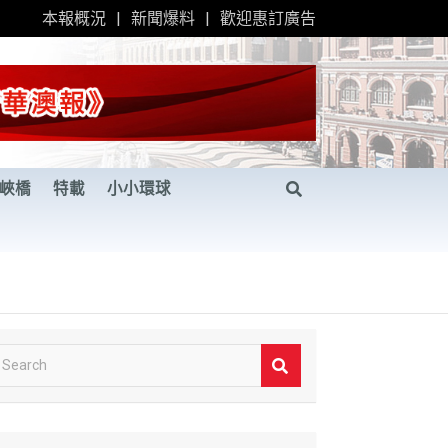
本報概況
新聞爆料
歡迎惠訂廣告
峽橋
特載
小小環球
S