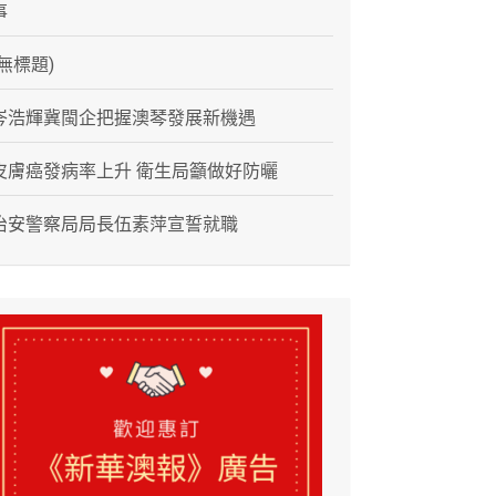
事
(無標題)
岑浩輝冀閩企把握澳琴發展新機遇
皮膚癌發病率上升 衛生局籲做好防曬
治安警察局局長伍素萍宣誓就職