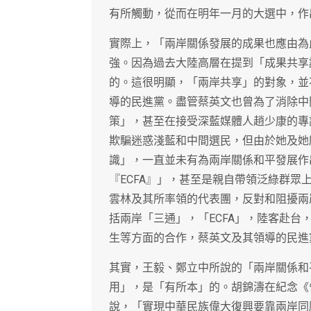
有所觸動，從而在明年一月的大選中，作
實際上，「兩岸關係發展的成果也應由為
強。因為過去大陸高層在提到「成果共享
的。這很明顯，「兩岸共享」的對象，並
導的民進黨。盡管蔡英文也曾為了消除中
策」，甚至在接受深藍媒體人趙少康的專
欺騙迷惑淺藍和中間選民，但由於她及她
識」，一直並未有為兩岸關係和平發展作
『ECFA』」，甚至是親自帶領泛綠群
雲林及其所率領的代表團，反對和阻擾兩
括兩岸「三通」，「ECFA」，陸客赴
生等方面的合作，蔡英文及其領導的民進
其實，王毅、鄭立中所說的「兩岸關係和
用」，是「有所本」的。胡錦濤在紀念《
說，「實現中華民族偉大復興要靠兩岸同