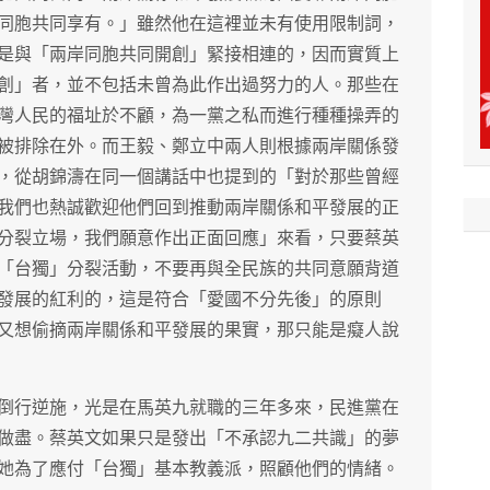
同胞共同享有。」雖然他在這裡並未有使用限制詞，
是與「兩岸同胞共同開創」緊接相連的，因而實質上
創」者，並不包括未曾為此作出過努力的人。那些在
灣人民的福址於不顧，為一黨之私而進行種種操弄的
被排除在外。而王毅、鄭立中兩人則根據兩岸關係發
，從胡錦濤在同一個講話中也提到的「對於那些曾經
我們也熱誠歡迎他們回到推動兩岸關係和平發展的正
分裂立場，我們願意作出正面回應」來看，只要蔡英
「台獨」分裂活動，不要再與全民族的共同意願背道
發展的紅利的，這是符合「愛國不分先後」的原則
又想偷摘兩岸關係和平發展的果實，那只能是癡人說
倒行逆施，光是在馬英九就職的三年多來，民進黨在
做盡。蔡英文如果只是發出「不承認九二共識」的夢
她為了應付「台獨」基本教義派，照顧他們的情緒。