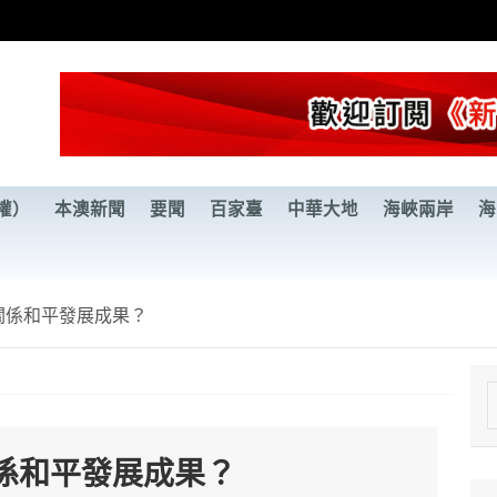
權）
本澳新聞
要聞
百家臺
中華大地
海峽兩岸
海
關係和平發展成果？
e
a
係和平發展成果？
r