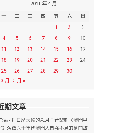
2011 年 4 月
一
二
三
四
五
六
日
1
2
3
4
5
6
7
8
9
10
11
12
13
14
15
16
17
18
19
20
21
22
23
24
25
26
27
28
29
30
 3 月
5 月 »
近期文章
重溫司打口摩天輪的歲月：音樂劇《澳門皇
宮》演繹六十年代澳門人自強不息的奮鬥故