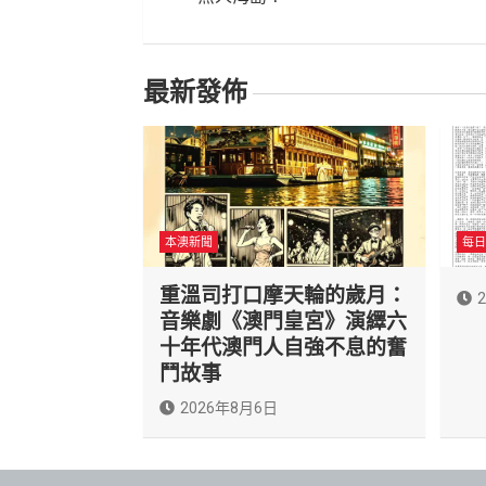
導
覽
最新發佈
本澳新聞
每日
重溫司打口摩天輪的歲月：
音樂劇《澳門皇宮》演繹六
十年代澳門人自強不息的奮
鬥故事
2026年8月6日