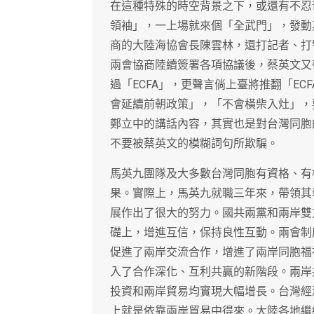
在這種特殊的時空背景之下，或還有不忍
領袖」，一上場就來個「全武門」，發動
商的大陸海協會長陳雲林，還打記者、打
兩會協商陸續簽署各項協議後，蔡英文又
過「ECFA」，更聲言倘上臺將推翻「E
會延續前朝政策」，「不會橫柴入灶」，
鄭立中的講話內容，其實也是對台灣同胞
不要被蔡英文的模糊詞句所欺騙。
馬英九團隊及大多數台灣同胞有資格、有
果。實際上，馬英九就職三年來，帶領其
展作出了很大的努力。國共兩黨和兩岸雙
礎上，增進互信，保持良性互動。兩會制
促進了兩岸交流合作，增進了兩岸同胞福
入了合作深化、互利共贏的新階段。兩岸
投資和兩岸貿易均實現大幅增長。台灣經
上就是依靠兩岸貿易中得來。大陸各地繼