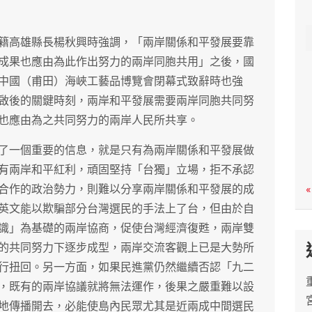
c
h
籍高雄縣長楊秋興時強調，「兩岸關係和平發展要靠
成果也應由為此作出努力的兩岸同胞共用」之後，國
中國（甫田）海峽工藝品博覽會閉幕式致辭時也強
啟後的關鍵時刻，兩岸和平發展需要兩岸同胞共同努
也應由為之共同努力的兩岸人民所共享。
了一個重要的信息，就是只有為兩岸關係和平發展做
有兩岸和平紅利，頑固堅持「台獨」立場，拒不承認
合作的政治勢力，則難以分享兩岸關係和平發展的成
«
英文能以欺騙部分台灣選民的手法上了台，但由於自
識」為基礎的兩岸協商，促使台灣經濟復甦，兩岸雙
的共同努力下逐步成型，兩岸交流客觀上已是大勢所
行扭回。另一方面，如果民進黨仍然繼續否認「九二
，既有的兩岸協議就將無法運作，後果之嚴重難以設
地傳播開去，必能使島內民眾尤其是近兩成中間選民