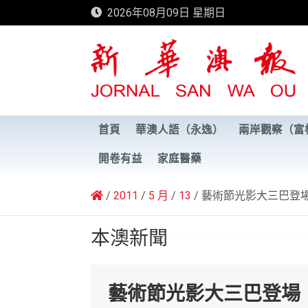
Skip
2026年08月09日 星期日
to
content
新華澳報
首頁
華澳人語（永逸）
兩岸觀察（富
開卷有益
家庭醫藥
2011
5 月
13
藝術節光影大三巴登
本澳新聞
藝術節光影大三巴登場