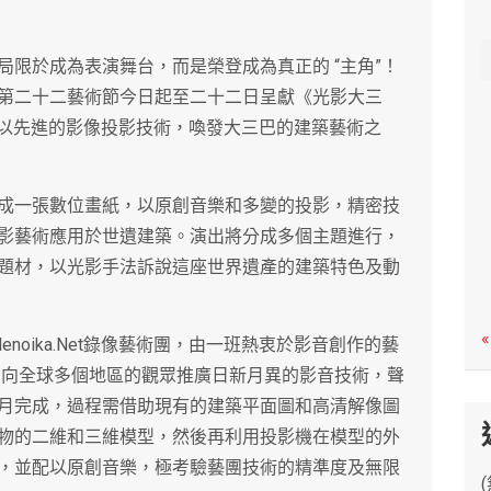
c
h
限於成為表演舞台，而是榮登成為真正的 “主角”！
第二十二藝術節今日起至二十二日呈獻《光影大三
像藝術團以先進的影像投影技術，喚發大三巴的建築藝術之
成一張數位畫紙，以原創音樂和多變的投影，精密技
影藝術應用於世遺建築。演出將分成多個主題進行，
題材，以光影手法訴說這座世界遺產的建築特色及動
«
noika.Net錄像藝術團，由一班熱衷於影音創作的藝
手法向全球多個地區的觀眾推廣日新月異的影音技術，聲
月完成，過程需借助現有的建築平面圖和高清解像圖
物的二維和三維模型，然後再利用投影機在模型的外
，並配以原創音樂，極考驗藝團技術的精準度及無限