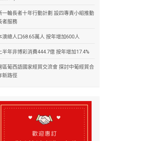
新一輪長者十年行動計劃 設四專責小組推動
長者服務
本澳總人口68.65萬人 按年增加600人
上半年非博彩消費444.7億 按年增加17.4%
灣區葡西語國家經貿交流會 探討中葡經貿合
作新路徑