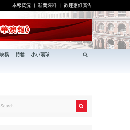
本報概況
新聞爆料
歡迎惠訂廣告
峽橋
特載
小小環球
S