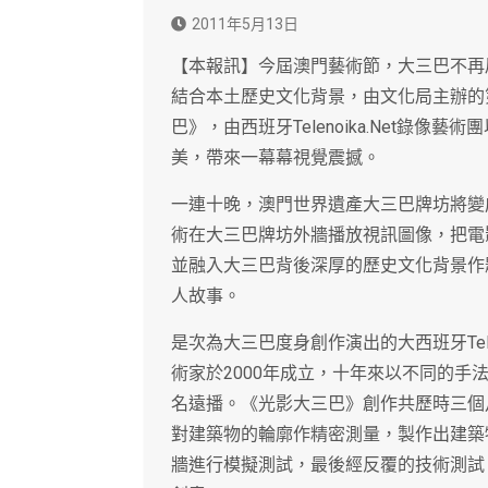
2011年5月13日
【本報訊】今屆澳門藝術節，大三巴不再局
結合本土歷史文化背景，由文化局主辦的
巴》，由西班牙Telenoika.Net錄
美，帶來一幕幕視覺震撼。
一連十晚，澳門世界遺產大三巴牌坊將變
術在大三巴牌坊外牆播放視訊圖像，把電
並融入大三巴背後深厚的歷史文化背景作
人故事。
是次為大三巴度身創作演出的大西班牙Tele
術家於2000年成立，十年來以不同的
名遠播。《光影大三巴》創作共歷時三個
對建築物的輪廓作精密測量，製作出建築
牆進行模擬測試，最後經反覆的技術測試