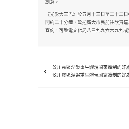
創意。
《光影大三巴》於五月十三日至二十二日
間約二十分鐘，歡迎廣大市民前往欣賞這
查詢，可致電文化局八三九九六六九九或瀏覽www
文
汶川震區涅槃重生體現國家體制的好
章
汶川震區涅槃重生體現國家體制的好
導
覽