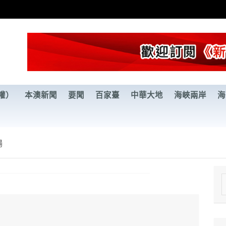
權）
本澳新聞
要聞
百家臺
中華大地
海峽兩岸
海
場
e
a
r