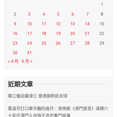
1
2
3
4
5
6
7
8
9
10
11
12
13
14
15
16
17
18
19
20
21
22
23
24
25
26
27
28
29
30
31
« 4 月
6 月 »
近期文章
陽江優品耀濠江 借澳揚帆拓全球
重溫司打口摩天輪的歲月：音樂劇《澳門皇宮》演繹六
十年代澳門人自強不息的奮鬥故事