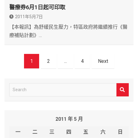
醫療券6月1日起可印取
2011年5月7日
【本報訊】為舒緩民生壓力，特區政府將繼續推行《醫
療補貼計劃》…
文
1
2
...
4
Next
章
導
覽
S
e
a
r
2011 年 5 月
c
h
一
二
三
四
五
六
日