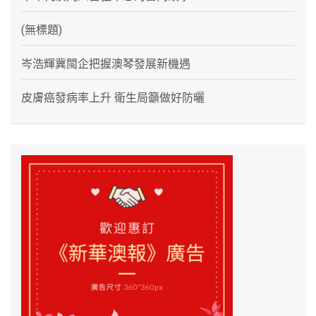
(無標題)
岑浩輝冀閩企把握澳琴發展新機遇
皮膚癌發病率上升 衛生局籲做好防曬