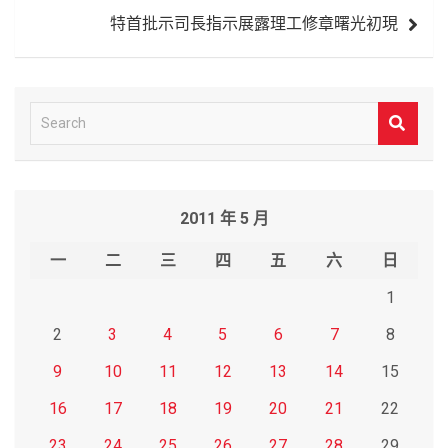
覽
特首批示司長指示展露理工修章曙光初現
S
e
a
r
2011 年 5 月
c
h
一
二
三
四
五
六
日
1
2
3
4
5
6
7
8
9
10
11
12
13
14
15
16
17
18
19
20
21
22
23
24
25
26
27
28
29