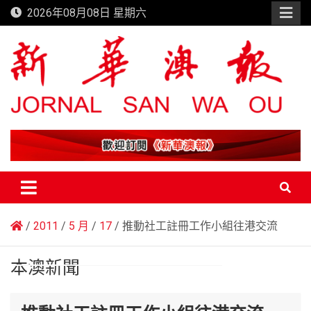
Skip
2026年08月08日 星期六
to
content
新華澳報
2011
5 月
17
推動社工註冊工作小組往港交流
本澳新聞