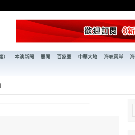
權）
本澳新聞
要聞
百家臺
中華大地
海峽兩岸
海
目
e
a
r