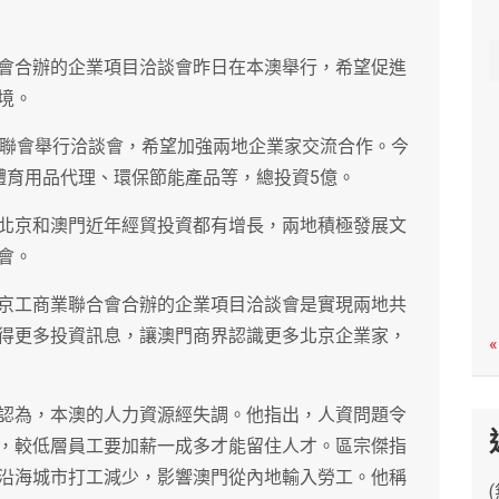
c
h
會合辦的企業項目洽談會昨日在本澳舉行，希望促進
境。
商聯會舉行洽談會，希望加強兩地企業家交流合作。今
體育用品代理、環保節能產品等，總投資5億。
北京和澳門近年經貿投資都有增長，兩地積極發展文
會。
京工商業聯合會合辦的企業項目洽談會是實現兩地共
得更多投資訊息，讓澳門商界認識更多北京企業家，
«
認為，本澳的人力資源經失調。他指出，人資問題令
，較低層員工要加薪一成多才能留住人才。區宗傑指
沿海城市打工減少，影響澳門從內地輸入勞工。他稱