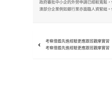
政府審批中小企的外勞申請已經較寬鬆，
澳部分企業例如銀行業亦面臨人資緊絀。
文
考察借鑑先進經驗更應跟班觀摩實習
章
考察借鑑先進經驗更應跟班觀摩實習
導
覽