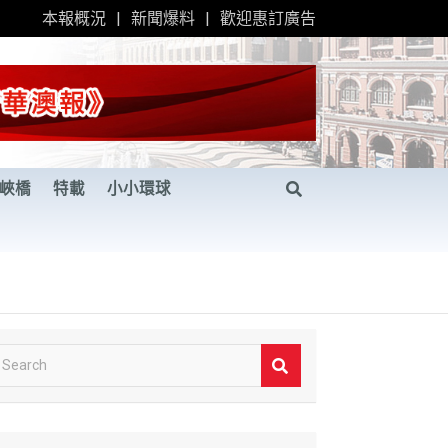
本報概況
新聞爆料
歡迎惠訂廣告
峽橋
特載
小小環球
S