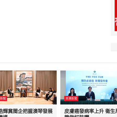
新聞
本澳新聞
浩輝冀閩企把握澳琴發展
皮膚癌發病率上升 衛生