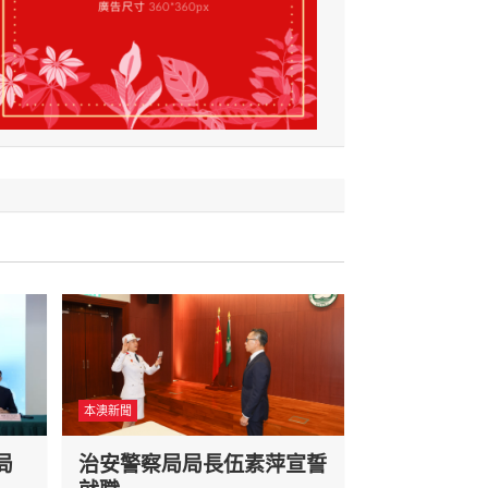
本澳新聞
局
治安警察局局長伍素萍宣誓