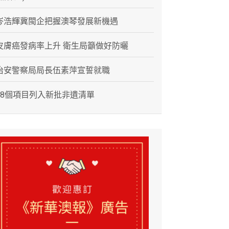
岑浩輝冀閩企把握澳琴發展新機遇
皮膚癌發病率上升 衛生局籲做好防曬
治安警察局局長伍素萍宣誓就職
28個項目列入新批非遺清單