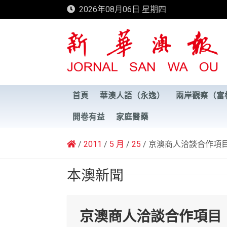
Skip
2026年08月06日 星期四
to
content
新華澳報
首頁
華澳人語（永逸）
兩岸觀察（富
開卷有益
家庭醫藥
2011
5 月
25
京澳商人洽談合作項
本澳新聞
京澳商人洽談合作項目