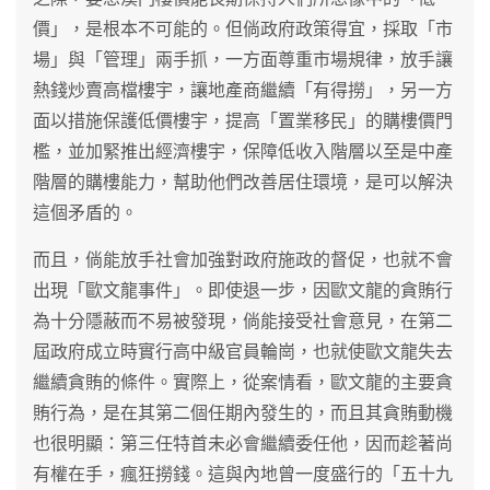
價」，是根本不可能的。但倘政府政策得宜，採取「市
場」與「管理」兩手抓，一方面尊重市場規律，放手讓
熱錢炒賣高檔樓宇，讓地產商繼續「有得撈」，另一方
面以措施保護低價樓宇，提高「置業移民」的購樓價門
檻，並加緊推出經濟樓宇，保障低收入階層以至是中產
階層的購樓能力，幫助他們改善居住環境，是可以解決
這個矛盾的。
而且，倘能放手社會加強對政府施政的督促，也就不會
出現「歐文龍事件」。即使退一步，因歐文龍的貪賄行
為十分隱蔽而不易被發現，倘能接受社會意見，在第二
屆政府成立時實行高中級官員輪崗，也就使歐文龍失去
繼續貪賄的條件。實際上，從案情看，歐文龍的主要貪
賄行為，是在其第二個任期內發生的，而且其貪賄動機
也很明顯：第三任特首未必會繼續委任他，因而趁著尚
有權在手，瘋狂撈錢。這與內地曾一度盛行的「五十九