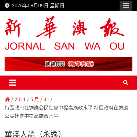
Skip
2026年08月09日 星期日
to
content
新華澳報
2011
5 月
31
特區政府在適應公民社會中提高施政水平 特區政府在適應
公民社會中提高施政水平
華澳人語（永逸）