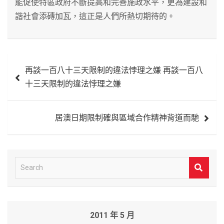
能促使特區政府不斷提高和完善施政水平，更為建設和
諧社會添磚加瓦，這正是人們所熱切期待的。
文
再談一百八十三天限制的違法悖理之嫌 再談一百八
章
十三天限制的違法悖理之嫌
導
覽
居澳日期限制確與區域合作精神背道而馳
S
e
a
r
2011 年 5 月
c