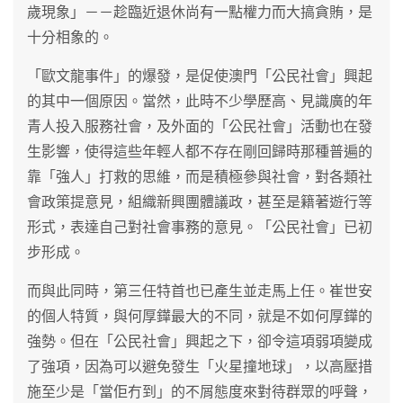
歲現象」－－趁臨近退休尚有一點權力而大搞貪賄，是
十分相象的。
「歐文龍事件」的爆發，是促使澳門「公民社會」興起
的其中一個原因。當然，此時不少學歷高、見識廣的年
青人投入服務社會，及外面的「公民社會」活動也在發
生影響，使得這些年輕人都不存在剛回歸時那種普遍的
靠「強人」打救的思維，而是積極參與社會，對各類社
會政策提意見，組織新興團體議政，甚至是籍著遊行等
形式，表達自己對社會事務的意見。「公民社會」已初
步形成。
而與此同時，第三任特首也已產生並走馬上任。崔世安
的個人特質，與何厚鏵最大的不同，就是不如何厚鏵的
強勢。但在「公民社會」興起之下，卻令這項弱項變成
了強項，因為可以避免發生「火星撞地球」，以高壓措
施至少是「當佢冇到」的不屑態度來對待群眾的呼聲，