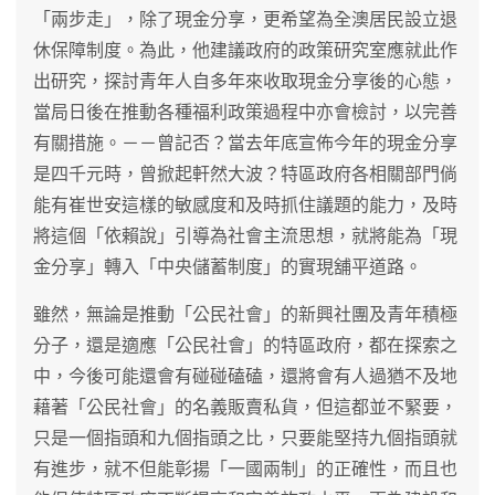
「兩步走」，除了現金分享，更希望為全澳居民設立退
休保障制度。為此，他建議政府的政策研究室應就此作
出研究，探討青年人自多年來收取現金分享後的心態，
當局日後在推動各種福利政策過程中亦會檢討，以完善
有關措施。－－曾記否？當去年底宣佈今年的現金分享
是四千元時，曾掀起軒然大波？特區政府各相關部門倘
能有崔世安這樣的敏感度和及時抓住議題的能力，及時
將這個「依賴說」引導為社會主流思想，就將能為「現
金分享」轉入「中央儲蓄制度」的實現舖平道路。
雖然，無論是推動「公民社會」的新興社團及青年積極
分子，還是適應「公民社會」的特區政府，都在探索之
中，今後可能還會有碰碰磕磕，還將會有人過猶不及地
藉著「公民社會」的名義販賣私貨，但這都並不緊要，
只是一個指頭和九個指頭之比，只要能堅持九個指頭就
有進步，就不但能彰揚「一國兩制」的正確性，而且也