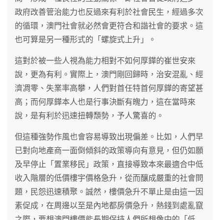
政府改善管治能力也反過來有利於社會民生，經過多次
的循環，澳門社會就必然會更符合和諧社會的要求。這
也可算是另一種形式的「螺旋式上升」。
這對於被一些人視為能力相對不如何厚鏵的崔世安來
說，更為有利。實際上，澳門剛回歸時，治安混亂、經
濟凋零、失業率高攀，人們對首任特首何厚鏵的寄望甚
高；而何厚鏵本人也是行事決斷有魄力，這在當時來
說，是有利於迅速扭轉頹勢，予人驚喜的。
但這種強勢作風也會容易導致出現偏差。比如，人們早
已對向地產商一面倒傾斜的政策導向有意見，但仍如願
及早停止「置業移民」政策，直接導致本來最適合中低
收入階層的低價樓宇價格急升，從而釀成嚴重的社會問
題，民怨迅速積聚。誠然，樓價急升不單止是由這一因
素促成，在周邊以至是內地都房價急升，熱錢到處亂竄
之際，要想澳門樓價能長期保持人們所想像中的「低