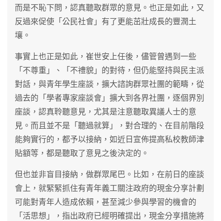
而是不恥下問，認真聽取群眾的意見。也正是如此，又
反過來促使「公民社會」有了更能茁壯成長的豐潤土
壤。
事實上也正是如此，崔世安上任後，儘管曾遇到一些
「不尊重」、「不禮貌」的對待，但仍能堅持與民主派
對話，與青年學生座談，擴大諮詢群眾社團的範疇，從
過去的「學者專家座談會」擴大到各界社團，逐個界別
座談，認真聆聽意見，尤其是注意聽取異議人士的意
見。而且並不是「聽過就算」，對合理的、在目前階段
能夠實行的，都予以接納，如近日宣佈提高私校教師津
貼額等，都是聽取了意見之後決定的。
但也並非盲目接納，做群眾尾巴。比如，在前日的座談
會上，就緊緊抓住有青年義工關注政府的現金分享計劃
可能對青年人造成依賴，甚至減少參與學習的機會的
「活思想」，指出政府已經明確提出，現金分享措施將