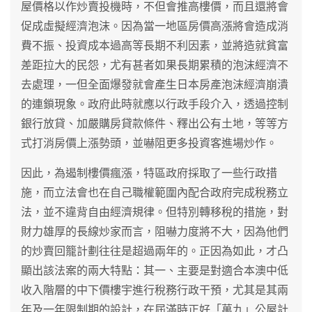
屋價格以作炒賣投機時，不但會推高樓價，而且還將會
促成虛擬經濟泡沫。因為當一地區房價高漲將會造成消
費不振、投資成本過高等長期不利因素，並將造就貧富
差距拉大的民怨，尤有甚者如果長期累積的泡沫經濟不
去處理，一但全面爆發就會產生日本房產泡沫經濟崩潰
的連鎖現象。政府此時就應以行政手段介入，透過控制
銀行放貸、加嚴購房貸款條件、釋出公有土地，等等方
式打消房價上漲勢頭，並嚇阻更多投資客進場炒作。
因此，為遏制樓價瘋漲，特區政府採取了一些行政措
施，而立法會也在自己職權範圍內配合政府完成稅務立
法，並不違背自由經濟規律。但特別轉移稅的措施，對
財力雄厚的長線炒家而言，阻嚇力度將不大，因為他們
的炒賣回籠計劃往往是超過兩年的。正因為如此，才凸
顯出該法案的兩大特點：其一、主要是對適合本澳中低
收入階層的中下價樓宇進行稅務行政干預，尤其是其兩
年及一年限制期的設計，在屆滿時正好「萬九」公屋計