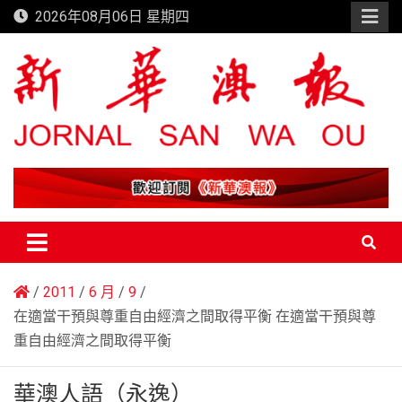
Skip
2026年08月06日 星期四
to
content
新華澳報
2011
6 月
9
在適當干預與尊重自由經濟之間取得平衡 在適當干預與尊
重自由經濟之間取得平衡
華澳人語（永逸）