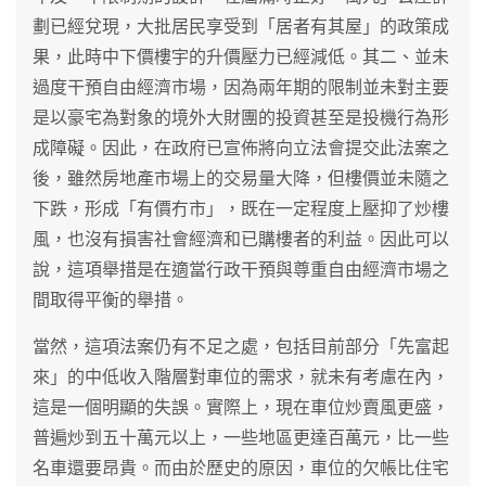
劃已經兌現，大批居民享受到「居者有其屋」的政策成
果，此時中下價樓宇的升價壓力已經減低。其二、並未
過度干預自由經濟市場，因為兩年期的限制並未對主要
是以豪宅為對象的境外大財團的投資甚至是投機行為形
成障礙。因此，在政府已宣佈將向立法會提交此法案之
後，雖然房地產市場上的交易量大降，但樓價並未隨之
下跌，形成「有價冇市」，既在一定程度上壓抑了炒樓
風，也沒有損害社會經濟和已購樓者的利益。因此可以
說，這項舉措是在適當行政干預與尊重自由經濟市場之
間取得平衡的舉措。
當然，這項法案仍有不足之處，包括目前部分「先富起
來」的中低收入階層對車位的需求，就未有考慮在內，
這是一個明顯的失誤。實際上，現在車位炒賣風更盛，
普遍炒到五十萬元以上，一些地區更達百萬元，比一些
名車還要昂貴。而由於歷史的原因，車位的欠帳比住宅