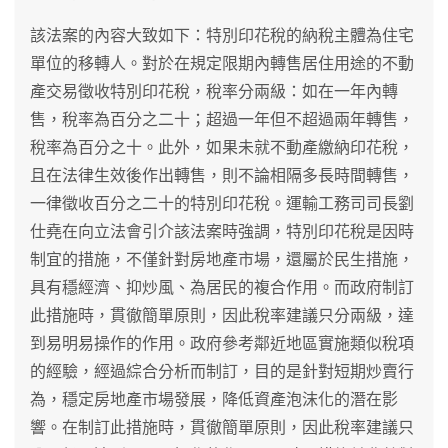
該法案的內容大致如下：特別印花稅的納稅主體為住宅
單位的移轉人。對於在規定限期內轉售居住用途的不動
產交易徵收特別印花稅，稅率分兩級：如在一年內轉
售，稅率為百分之二十；超過一年但不超過兩年轉售，
稅率為百分之十。此外，如果未就不動產繳納印花稅，
且在法律生效後作出轉售，則不論相隔多長時間轉售，
一律徵收百分之二十的特別印花稅。運輸工務司司長劉
仕堯在向立法會引介該法案時強調，特別印花稅是因時
制宜的措施，不僅針對房地產市場，還屬於民生措施，
具有穩經濟、抑炒風、為居民的複合作用。而政府制訂
此措施時，貫徹簡單原則，因此稅率建議只分兩級，達
到易明易操作的作用。政府參考鄰近地區實施類似稅項
的經驗，經過綜合分析而制訂，目的是針對短期炒賣行
為，穩定房地產市場發展，降低資產泡沫化的潛在影
響。在制訂此措施時，貫徹簡單原則，因此稅率建議只