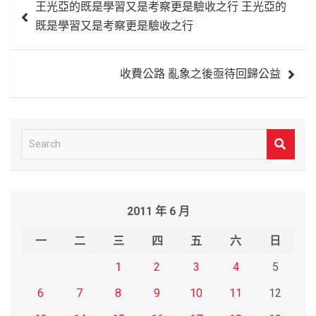
王光亞的既是學習又是考察更是驗收之行 王光亞的
章
既是學習又是考察更是驗收之行
導
覽
收費公路 亂象之後亟待回歸公益
S
e
a
r
2011 年 6 月
c
h
一
二
三
四
五
六
日
1
2
3
4
5
6
7
8
9
10
11
12