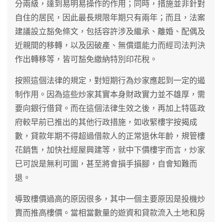
分兩級，達到易明易操作的作用；同時，措施並非針對
自住的居民，因此最長規限年期只有兩年；而且，法案
建議設立豁免條文，包括容許涉及繼承、離婚、配偶及
近親間的移轉，以及因破產、無償還能力而經司法判決
作出轉移等，皆可豁免繳納特別印花稅。
按照這個法律的規定，對短期行為炒家應起到一定的遏
制作用。因為這些炒家其實本身財政實力並不雄厚，需
要向銀行借貸。而在這個法律生效之後，再加上特區政
府較早前已推出的其他行政措施，如收緊樓宇按揭成
數，貸款年期不得超過借款人的正常退休年齡，規管樓
花銷售，加快社經屋興建等，就中下價樓宇而言，炒家
已可說是無利可圖，甚至將會損手損腳，自會知難而
退。
導致樓價過高的原因很多，其中一個主要原因是投機炒
賣而推高樓價。當相當數量的遊資和貸款流入土地和房