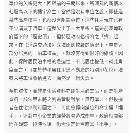
單位的欠帳更大。回歸前的長期以來，所興建的新樓以
七層高以下的樓宇為主，當然是沒有車位之設，即使是
某些高層樓宇，也都沒有附設車位，這些住戶現在已有
不少購買了汽車，這就欠上了一大筆帳。這是前澳葡政
府留下的「歷史債」，但特區政府也得將之「揹」起
來。在《道路交通法》立法原則較嚴的情況下，單是這
部分居民的「泊車權益」，就沒有得到很好的維護。因
此，保障居民泊車權的急迫性，不比居住權低。就此角
度而言，《關於轉移居住用途不動產的特別印花稅》法
案未將車位收納進去，顯然是一個失誤。
至於舖位，並非是生活資料亦即生活必需品，而是生產
資料，該法案未將之列為管制對象，無可厚非。但投機
者在住宅無利可圖之下，可能會轉向舖位和寫字樓「埋
手」，這對中小企業的經營將會造成衝擊。政府相關部
門在觀察一段時候後，仍需決定是否應當「出手」。