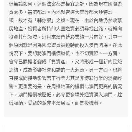
但無論如何，這個法案都是權宜之計，因為現在國際遊
資太多，甚麼都炒。內地就曾連大蒜等都大炒特炒一
頓，故才有「蒜你狠」之說。現在，由於內地仍然收緊
房地產，投資者所持的大量遊資必須尋找出路，就轉向
投資其他領域。近月來澳門博彩業績一片向好，其中一
個原因就是因為國際遊資被迫轉而投入澳門賭場。在此
情況下，要想將澳門樓價壓低，也不切實際。一方面，
會令已購樓者變成「負資產」，又將形成一個新的民怨
之結，成為影響社會和諧的一大源頭。另一方面，也將
直接或間接地影響若干行業尤其是非博彩行業的消費經
營。更重要的是，在周邊地區的樓價比澳門更高的情況
下，澳門樓價被壓低，必令更多境外遊資湧入澳門，趁
低吸納。受益的並非本澳居民，而是投機者。
文