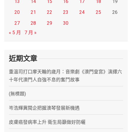
13
14
15
16
17
18
19
20
21
22
23
24
25
26
27
28
29
30
« 5 月
7 月 »
近期文章
重溫司打口摩天輪的歲月：音樂劇《澳門皇宮》演繹六
十年代澳門人自強不息的奮鬥故事
(無標題)
岑浩輝冀閩企把握澳琴發展新機遇
皮膚癌發病率上升 衛生局籲做好防曬