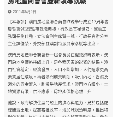
房地產商會會慶新領導就職
2011年6月9日
【本報訊】澳門房地產聯合商會昨晚舉行成立17周年會
慶暨第9屆理監事就職典禮，行政長官崔世安、運動工
務司長劉仕堯、立法會副主席賀一誠、行政長官辦公室
主任譚俊榮、外交部駐澳副特派員宋彥斌等出席。
澳門房地產聯合商會新一屆會長吳在權致辭時表示，澳
門房地產價格持續上升，是各種因素的影響的結果。澳
門社會穩定，經濟發展，人口不斷增加，人們追求更高
素質居住環境。再者澳門前景明朗，吸引內地、香港及
海外的資金流入，刺激房地產需求。澳門地方細小，土
地資源有限，供不應求，房地產價格必然上升。
他說，政府解決住屋問題上的決心與能力，見於包括處
理閒置土地，提高審批效率，增加城規透明度，推出特