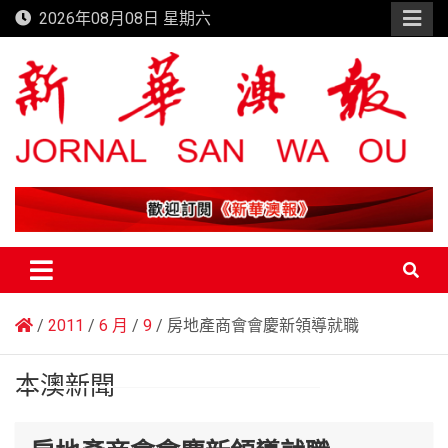
Skip
2026年08月08日 星期六
to
content
新華澳報
2011
6 月
9
房地產商會會慶新領導就職
本澳新聞