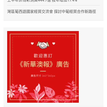
上半年非博彩消費444.7億 按年增加17.4%
灣區葡西語國家經貿交流會 探討中葡經貿合作新路徑