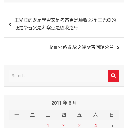
文
王光亞的既是學習又是考察更是驗收之行 王光亞的
章
既是學習又是考察更是驗收之行
導
覽
收費公路 亂象之後亟待回歸公益
S
e
a
r
2011 年 6 月
c
h
一
二
三
四
五
六
日
1
2
3
4
5