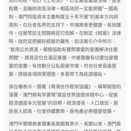
別印花稅，修訂《土地法》、訂定舊區重整法律，健全
稅務、金融財政及法律。相區政府一定能把握“一國兩
制、澳門特區資本主義制度五十年不變”的基本方向與
原則，在社會各界的支持下，市場將會更健康、有效運
作，住屋等民生問題將迎刃而解。在制定《經屋》法律
時，政府宜把握好經屋的屬性，如法案引介中所示：
“善用公共資源，積極協助有實際需要的家團解決住屋
問題”，將其定位在滿足基層、中產階層有切實住屋需
要的家團，有效劃分公私房屋市場，符合社會長遠發
展，透過各項政策措施，多管齊下為民謀福祉。
吳在權表示，隨著《粵澳合作框架協議》、橫琴開發的
落實，澳門將有序實現“建設世界旅遊休閒中心，促進
經濟適度多元發展”的目標。經濟增長、人口增加、居
民收入提高，社會持續繁榮，房地產必將穩健發展。
澳門中華總商會理事長高開賢表示，長期以來，澳門房