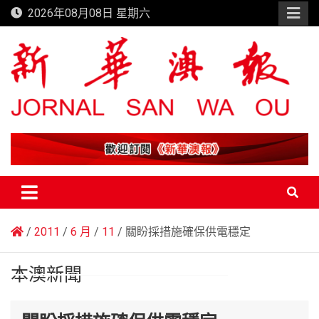
Skip
2026年08月08日 星期六
to
content
新華澳報
2011
6 月
11
關盼採措施確保供電穩定
本澳新聞