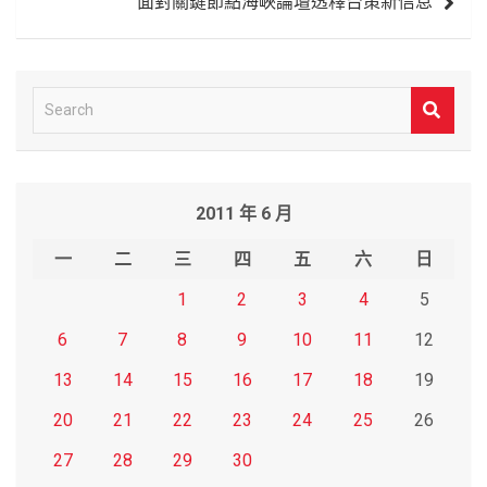
面對關鍵節點海峽論壇透釋台策新信息
S
e
a
r
2011 年 6 月
c
h
一
二
三
四
五
六
日
1
2
3
4
5
6
7
8
9
10
11
12
13
14
15
16
17
18
19
20
21
22
23
24
25
26
27
28
29
30