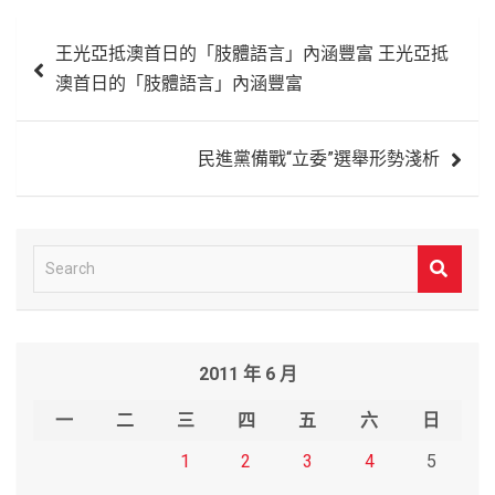
文
王光亞抵澳首日的「肢體語言」內涵豐富 王光亞抵
章
澳首日的「肢體語言」內涵豐富
導
覽
民進黨備戰“立委”選舉形勢淺析
S
e
a
r
2011 年 6 月
c
h
一
二
三
四
五
六
日
1
2
3
4
5