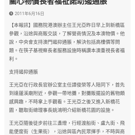
關心物價長者福祉諾助遏通脹
2011年6月16日
【本報訊】國務院港澳辦主任王光亞昨日早上到新橋區
參觀，沿途與商販交談，了解營商情況及本澳物價。他
說，中央會支持澳門遏抑通脹，解決包括高樓價等問
題。在筷子基視察長者服務設施時稱讚本澳重視長者福
利。
支持遏抑通脹
王光亞在行政長官辦公室主任譚俊榮等人陪同下，首先
到達蓮溪廟附近，參觀一帶地攤，對攤販擺設的舊物頗
感興趣，不時拿上手觀看。王光亞之後又進入新橋花
園，聽取街總理事長姚鴻明介紹新橋花園的設施。
王光亞隨後徒步前往三盞燈，行經渡船街、盧九街、飛
能便度街（生果街），沿途與區內民眾揮手，不時與商