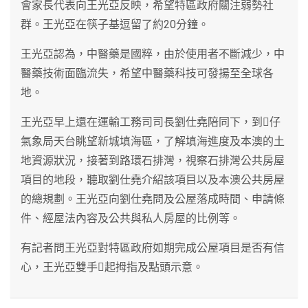
會家長代表向王光亞反映，希望特區政府關注弱勢社
群。王光亞在筷子基逗留了約20分鐘。
王光亞認為，中醫藥是國粹，由於使用者不斷減少，中
醫藥技術面臨流失，希望中醫藥科技可發揚至全球各
地。
王光亞早上還在運輸工務司司長劉仕堯陪同下，到仔
氣象局天台眺望新城填海區，了解填海進度及本澳的土
地資源狀況，接著到路環石排灣，視察石排灣公共房屋
項目的地段，聽取劉仕堯介紹該項目以及本澳公共房屋
的總規劃。王光亞向劉仕堯問及公屋落成時間、申請條
件、經屋法內容及公共與私人房屋的比例等。
有記者問王光亞對特區政府如期完成公屋項目是否有信
心，王光亞雙手起拇指及點頭示意。