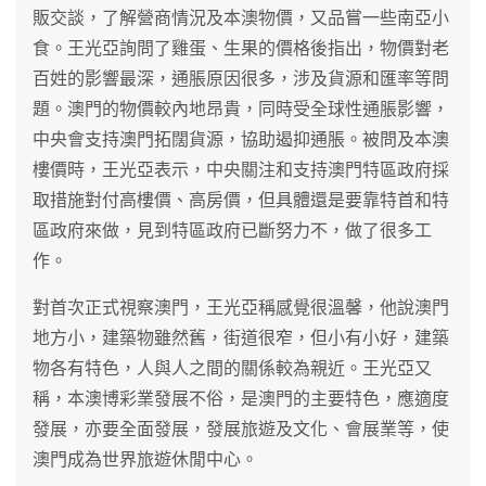
販交談，了解營商情況及本澳物價，又品嘗一些南亞小
食。王光亞詢問了雞蛋、生果的價格後指出，物價對老
百姓的影響最深，通脹原因很多，涉及貨源和匯率等問
題。澳門的物價較內地昂貴，同時受全球性通脹影響，
中央會支持澳門拓闊貨源，協助遏抑通脹。被問及本澳
樓價時，王光亞表示，中央關注和支持澳門特區政府採
取措施對付高樓價、高房價，但具體還是要靠特首和特
區政府來做，見到特區政府已斷努力不，做了很多工
作。
對首次正式視察澳門，王光亞稱感覺很溫馨，他說澳門
地方小，建築物雖然舊，街道很窄，但小有小好，建築
物各有特色，人與人之間的關係較為親近。王光亞又
稱，本澳博彩業發展不俗，是澳門的主要特色，應適度
發展，亦要全面發展，發展旅遊及文化、會展業等，使
澳門成為世界旅遊休閒中心。