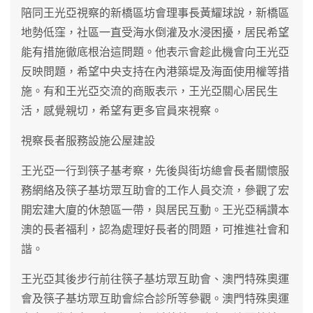
陪同王光亞視察的新橋區坊會理事長黃耀球說，新橋區
地勢低窪，社區一直受海水倒灌及水浸困擾，居民希望
能有措施徹底根治這問題。他表示會趁此機會向王光亞
反映問題，希望中央支持在內港築堤及海面使用權等措
施。有和王光亞交流的商販表示，王光亞關心居民生
活，感覺親切，希望有更多官員來視察。
視察長者服務設施公屋建設
王光亞一行到筷子基考察，先後與街坊總會長者關懷服
務網絡及筷子基坊眾互助會的工作人員交流，參觀了宏
開宏建大廈的休憩區一帶，與居民互動。王光亞稱讚本
澳的長者福利，認為處理好長者的問題，可推進社會和
諧。
王光亞其後步行前往筷子基坊眾互助會、澳門特殊奧運
會及筷子基坊眾互助會綜合診所等參觀。澳門特殊奧運