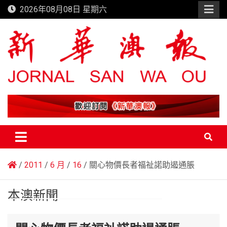
Skip
2026年08月08日 星期六
to
content
新華澳報
2011
6 月
16
關心物價長者福祉諾助遏通脹
本澳新聞