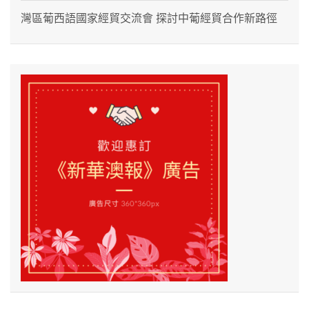
灣區葡西語國家經貿交流會 探討中葡經貿合作新路徑