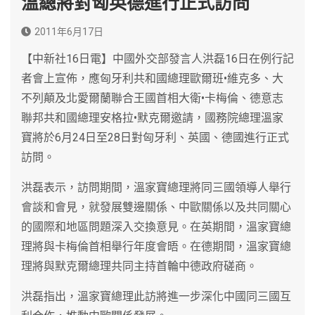
溫總將對匈英德進行正式訪問
2011年6月17日
【中新社16日電】中國外交部發言人洪磊16日在例行記
者會上宣佈，應匈牙利共和國總理歐爾班•維克多、大
不列顛及北愛爾蘭聯合王國首相大衛•卡梅倫、德意志
聯邦共和國總理安格拉•默克爾邀請，國務院總理溫家
寶將於6月24日至28日對匈牙利、英國、德國進行正式
訪問。
洪磊表示，訪問期間，溫家寶總理將同三國領導人舉行
會談和會見，就發展雙邊關係、中歐關係以及共同關心
的國際和地區問題深入交換意見。在英期間，溫家寶總
理將與卡梅倫首相舉行年度會晤。在德期間，溫家寶總
理將與默克爾總理共同主持首輪中德政府磋商。
洪磊指出，溫家寶總理此訪將進一步深化中國同三國互