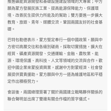
推進礦能資源開發和基礎設施建設領域的大專案；中方
願為蒙方發展民族工業、提高能源保障能力、保護環
境、改善民生提供力所能及的幫助；雙方要進一步擴大
教育、旅遊、青年、媒體交流，鞏固兩國友好的社會基
礎。
巴特包勒德表示，蒙方堅定奉行一個中國政策，願與中
方密切高層交往和各級別磋商，採取切實措施，擴大在
經貿、礦產資源開發、交通運輸、金融、農牧業、能
源、環境保護、高科技、人文等領域的交流與合作。歡
迎中國企業來蒙投資興業，感謝中方對蒙經濟、社會發
展提供寶貴援助。蒙方願與中方一道為維護地區和平穩
定作出積極努力。
會談後，兩國總理簽署了關於兩國建立戰略夥伴關係的
聯合聲明並出席了雙邊有關合作檔的簽字儀式。