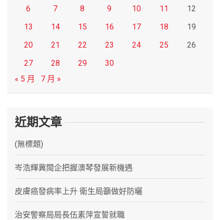
6
7
8
9
10
11
12
13
14
15
16
17
18
19
20
21
22
23
24
25
26
27
28
29
30
« 5 月
7 月 »
近期文章
(無標題)
岑浩輝冀閩企把握澳琴發展新機遇
皮膚癌發病率上升 衛生局籲做好防曬
治安警察局局長伍素萍宣誓就職