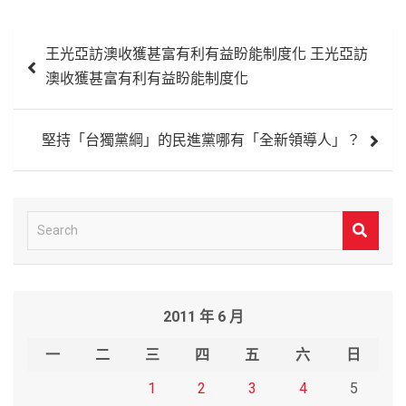
文
王光亞訪澳收獲甚富有利有益盼能制度化 王光亞訪
章
澳收獲甚富有利有益盼能制度化
導
覽
堅持「台獨黨綱」的民進黨哪有「全新領導人」？
S
e
a
r
2011 年 6 月
c
h
一
二
三
四
五
六
日
1
2
3
4
5