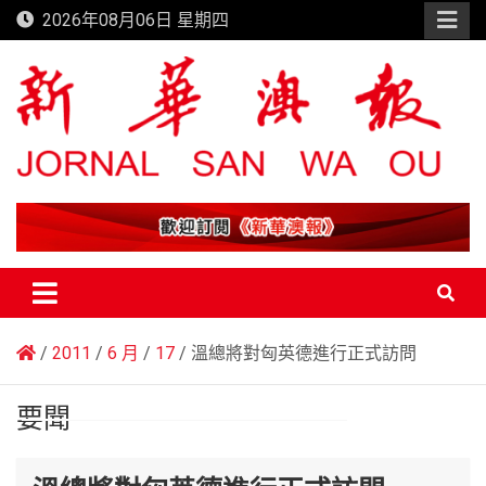
Skip
2026年08月06日 星期四
to
content
新華澳報
2011
6 月
17
溫總將對匈英德進行正式訪問
要聞