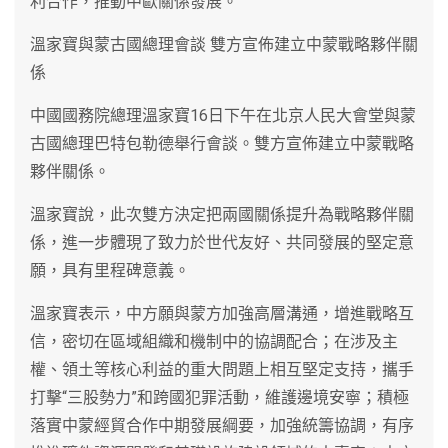
利合作，推動中歐關係發展。
溫家寶與蒙古國總理會談 雙方宣佈建立中蒙戰略夥伴關
係
中國國務院總理溫家寶16日下午在北京人民大會堂與蒙
古國總理巴特包勒德舉行會談。雙方宣佈建立中蒙戰略
夥伴關係。
溫家寶說，此次雙方決定把兩國關係提升為戰略夥伴關
係，進一步體現了致力於世代友好、共同發展的堅定意
願，具有里程碑意義。
溫家寶表示，中方願與蒙方加強高層溝通，增進戰略互
信，密切在區域組織和機制中的協調配合；在涉及主
權、領土等核心利益的重大問題上相互堅定支持，攜手
打擊“三股勢力”和跨國犯罪活動，維護邊境安寧；積極
落實中蒙經貿合作中期發展綱要，加強統籌協調，有序