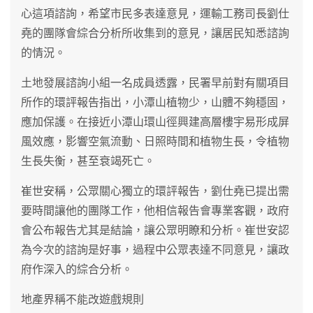
心這項諮詢，希望市民多表達意見，運輸工務司長劉仕
堯的團隊會綜合分析所收集到的意見，讓居民知悉諮詢
的情況。
土地發展諮詢小組一名成員透露，民署早前對有關項目
所作的環評報告指出，小潭山植物少，山體不夠穩固，
應加保護。在接近小潭山環山徑興建高層樓宇易形成屏
風效應，影響空氣流動、日照時間和植物生長，令植物
生長失衡，甚至衰竭死亡。
崔世安稱，公眾關心獨立的環評報告，劉仕堯已提出需
要時間讓他的團隊工作，他相信報告會專業客觀，政府
會公布報告尤其是結論，讓公眾明瞭和分析。崔世安認
為今次的諮詢是好事，過程中公眾表達不同意見，讓政
府作深入的綜合分析。
地產界稱不能改遊戲規則