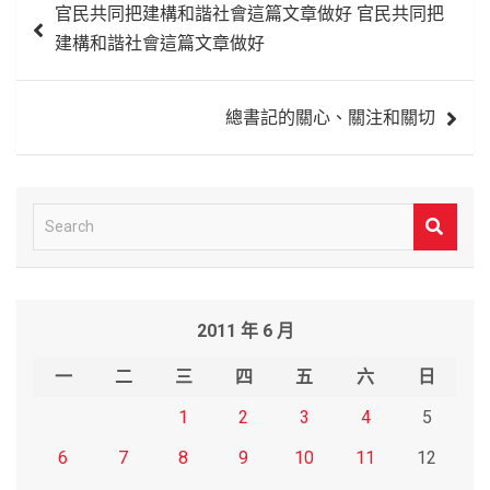
官民共同把建構和諧社會這篇文章做好 官民共同把
章
建構和諧社會這篇文章做好
導
覽
總書記的關心、關注和關切
S
e
a
r
2011 年 6 月
c
h
一
二
三
四
五
六
日
1
2
3
4
5
6
7
8
9
10
11
12