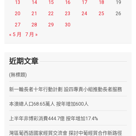
13
14
15
16
17
18
19
20
21
22
23
24
25
26
27
28
29
30
« 5 月
7 月 »
近期文章
(無標題)
新一輪長者十年行動計劃 設四專責小組推動長者服務
本澳總人口68.65萬人 按年增加600人
上半年非博彩消費444.7億 按年增加17.4%
灣區葡西語國家經貿交流會 探討中葡經貿合作新路徑