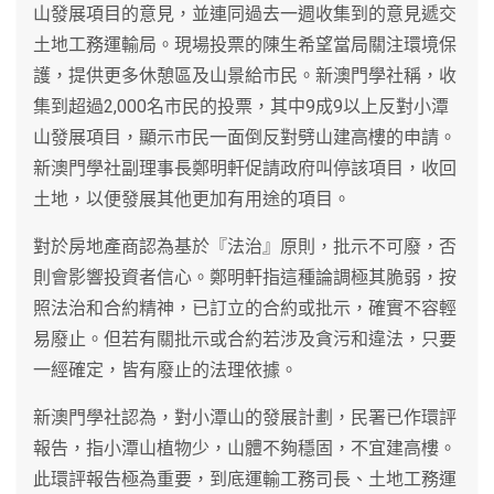
山發展項目的意見，並連同過去一週收集到的意見遞交
土地工務運輸局。現場投票的陳生希望當局關注環境保
護，提供更多休憩區及山景給市民。新澳門學社稱，收
集到超過2,000名市民的投票，其中9成9以上反對小潭
山發展項目，顯示市民一面倒反對劈山建高樓的申請。
新澳門學社副理事長鄭明軒促請政府叫停該項目，收回
土地，以便發展其他更加有用途的項目。
對於房地產商認為基於『法治』原則，批示不可廢，否
則會影響投資者信心。鄭明軒指這種論調極其脆弱，按
照法治和合約精神，已訂立的合約或批示，確實不容輕
易廢止。但若有關批示或合約若涉及貪污和違法，只要
一經確定，皆有廢止的法理依據。
新澳門學社認為，對小潭山的發展計劃，民署已作環評
報告，指小潭山植物少，山體不夠穩固，不宜建高樓。
此環評報告極為重要，到底運輸工務司長、土地工務運