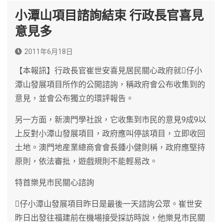
小潭山項目諮詢結束 行政長官喜見
意見多
2011年6月18日
【本報訊】行政長官崔世安喜見居民關心政府就仔小
潭山發展項目所作的公開諮詢，稱政府會公布收集到的
意見，並會公布獨立的環評報告。
另一方面，新澳門學社說，它收集到市民的意見9成9以
上反對小潭山發展項目，政府應叫停該項目，立即收回
土地。澳門地産業總商會會長鍾小健則稱，政府應堅持
原則，依法審批，遊戲規則不能輕易改。
特首樂見市民關心諮詢
仔小潭山發展項目昨日是最後一天諮詢公眾。崔世安
昨日出發往福建前在機場接受採訪時說，他樂見市民關