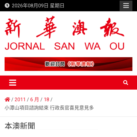
Skip
2026年08月09日 星期日
to
content
新華澳報
2011
6 月
18
小潭山項目諮詢結束 行政長官喜見意見多
本澳新聞