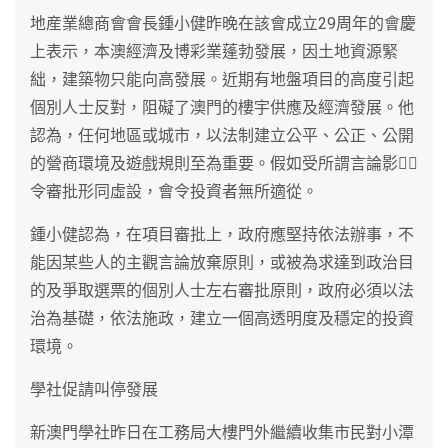
地産業總商會會長鍾小健昨晚在該會成立29周年的會慶
上表示，本澳經濟及博彩業蓬勃發展，因土地資源緊
絀，建築物只能向高發展。近期有地盤項目的高度引起
個別人士反對，阻礙了澳門的樓宇供應及經濟發展。他
認為，任何地區或城市，以法制建立公平、公正、公開
的營商環境及遊戲規則至為重要。假如受所謂言論影，
令審批形同虛設，會令投資者無所適從。
鍾小健認為，在項目審批上，政府應堅持依法辦事，不
能因某些人的主觀言論放棄原則，或被為求達到政治目
的及爭取選票的個別人士左右審批原則，政府必須以法
治為基礎，依法施政，建立一個高透明度及穩定的投資
環境。
學社促請叫停發展
新澳門學社昨日在工務局大樓門外繼續收集市民對小潭