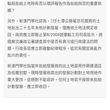
輸局批給土地時有否以環評報告作為批給與否的重要依
據？
另外，新澳門學社認為，仔七潭公路葡京花園旁的土
地批出二十五年未依計劃發展，理應依土地法規定收
回。政府應立即廢止第8/2009號運輸工司司長批示，將
個案交廉政公署調查其中是否有貪污或行政違法的問
題。行政長官應立即啟動紀律程序，追究有關官員亂作
批示的責任。
新澳門學社指當年批給發展商的出土地是用作興建酒店
及低層別墅，現時發展商提出的發展計劃對土地用途作
重大更改，這絕對不能容許。任何土地若不按原來批給
計劃發展，應立即收回。
文