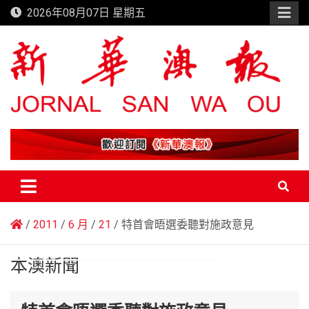
Skip
2026年08月07日 星期五
to
content
新華澳報
2011
6 月
21
特首會晤選委聽對施政意見
本澳新聞