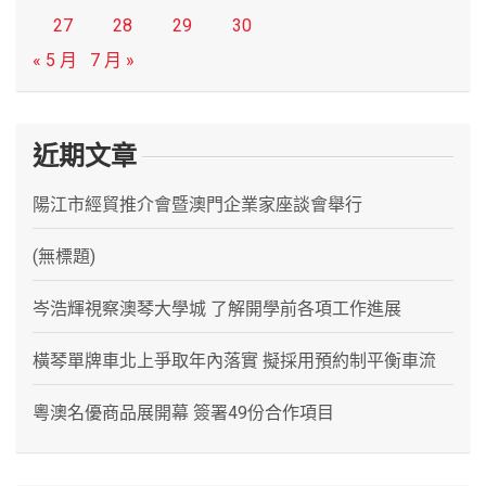
27
28
29
30
« 5 月
7 月 »
近期文章
陽江市經貿推介會暨澳門企業家座談會舉行
(無標題)
岑浩輝視察澳琴大學城 了解開學前各項工作進展
橫琴單牌車北上爭取年內落實 擬採用預約制平衡車流
粵澳名優商品展開幕 簽署49份合作項目