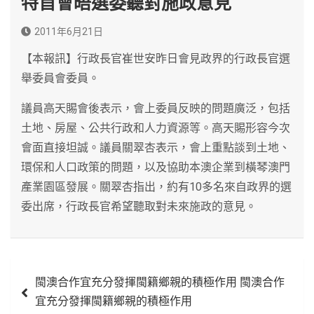
特首會晤選委聽對施政意見
2011年6月21日
【本報訊】行政長官崔世安昨日會見政界的行政長官選
舉委員會委員。
議員高天賜會後表示，會上委員反映的問題廣泛，包括
土地、房屋、公共行政和人力資源等。高天賜形容今次
會面直接坦誠。議員關翠杏表示，會上重點談到土地、
環保和人口政策的問題，以及協助本澳企業到橫琴澳門
產業園區發展。關翠杏指出，約有10多名來自政界的選
委出席，行政長官希望聽取對未來施政的意見。
文
閩澳合作宜充分發揮閩籍鄉親的積極作用 閩澳合作
章
宜充分發揮閩籍鄉親的積極作用
導