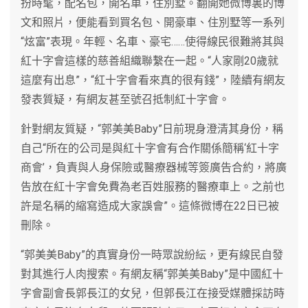
扮時髦，配名包，開名車，住別墅。翻開她微博裏的博
文和照片，便能看到買名包、開豪車、住別墅等一系列
“炫富”表現。年輕、名車、豪宅……使得線民很難將其與
紅十字會這樣的慈善組織聯繫在一起。“人家剛20歲就
這麼有出息”，“紅十字會看來真的很有錢”，陸續有網友
發表質疑，有網友甚至號召抵制紅十字會。
針對網友質疑，“郭美美Baby”日前現身澄清其身份，稱
自己“所在的公司是與紅十字會有合作關係簡稱‘紅十字
商會’，負責與人身保險或醫療器械等簽廣告合約，將廣
告放在紅十字會免費為老百姓服務的醫療車上。之前也
許是名稱的縮寫造成大家誤會”。這條微博在22日已被
刪除。
“郭美美Baby”的真實身份一時眾說紛紜，更有線民自發
對其進行人肉搜索。有網友稱“郭美美Baby”是中國紅十
字會副會長郭長江的女兒，但郭長江在接受媒體採訪時