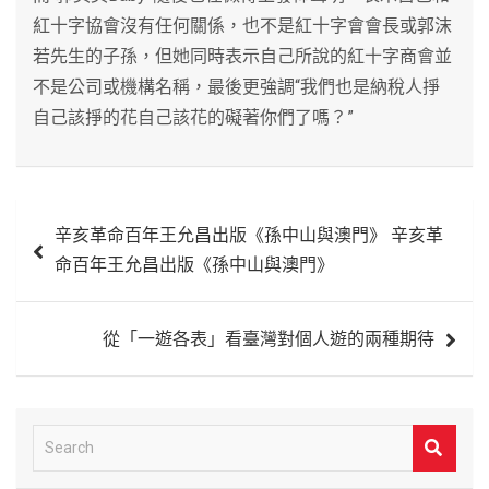
紅十字協會沒有任何關係，也不是紅十字會會長或郭沫
若先生的子孫，但她同時表示自己所說的紅十字商會並
不是公司或機構名稱，最後更強調“我們也是納稅人掙
自己該掙的花自己該花的礙著你們了嗎？”
文
辛亥革命百年王允昌出版《孫中山與澳門》 辛亥革
章
命百年王允昌出版《孫中山與澳門》
導
覽
從「一遊各表」看臺灣對個人遊的兩種期待
S
e