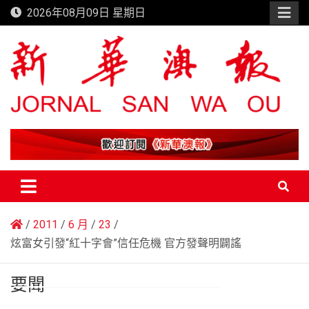
Skip
2026年08月09日 星期日
to
content
新華澳報
2011
6 月
23
炫富女引發“紅十字會”信任危機 官方發聲明闢謠
要聞