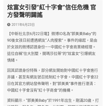
炫富女引發“紅十字會”信任危機 官
方發聲明闢謠
2011年6月23日
【中新社北京6月22日電】微博ID名為“郭美美Baby”的
90後女孩日前遭遇網友“人肉搜索”。事件的緣起，是由
於女孩的微博認證身份——中國紅十字會商業總經理。
這位自稱“住大別墅，開瑪莎拉蒂”的“炫富女”引爆網友
情緒。
因其認證身份特殊，部分網友開始對中國紅十字會進行
非議，甚至有網友號召抵制紅十字會。中國紅十字會22
日在其官方網站發佈聲明，對“郭美美”事件進行澄清：
中國紅十字會沒有“紅十字商會”的機構。
資料顯示，“郭美美Baby”於1991年出生，剛滿20歲，打