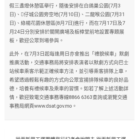
假三盞燈休憩區舉行，隨後安排在白鴿巢公園(7月3
日)、仔城公園旁空地(7月10日)、二龍喉公園(7月31
日)、綠楊花園休憩區(8月7日)進行，而在7月17日及7
月24日分別安排於關閘廣場及板樟堂前地設置專題展
板，歡迎公眾到場參與。
此外，在7月3日起每逢周日亦會推出「禮貌候車」默劇
推廣活動，交通事務局將安排表演者以默劇方式向巴士
站候車乘客示範正確候車方法，並引導乘客排隊上車，
希望透過輕鬆有趣的方式向公眾宣揚排隊候車的良好品
德，培養有禮候車及乘車的習慣。如若了解上述活動詳
情，歡迎致電交通事務專線8866 6363查詢或瀏覽交通
事務局網頁www.dsat.gov.mo。
文