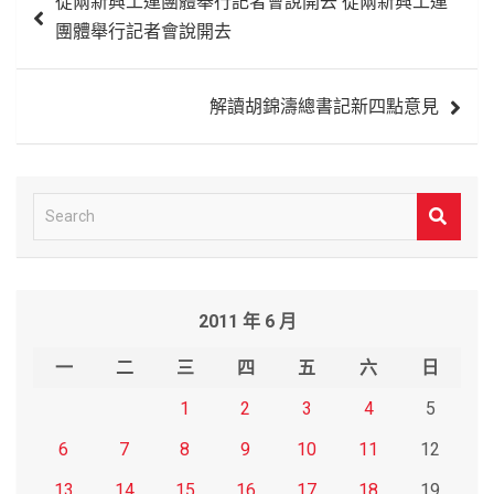
從兩新興工運團體舉行記者會說開去 從兩新興工運
章
團體舉行記者會說開去
導
覽
解讀胡錦濤總書記新四點意見
S
e
a
r
2011 年 6 月
c
h
一
二
三
四
五
六
日
1
2
3
4
5
6
7
8
9
10
11
12
13
14
15
16
17
18
19