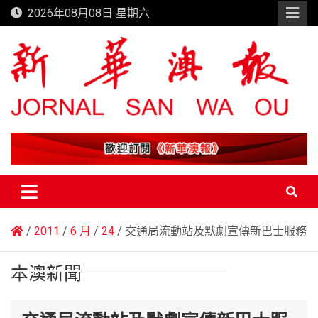
Skip
2026年08月08日 星期六
to
content
新華澳報
2011
6 月
24
交通局流動站及默劇宣傳新巴士服務
本澳新聞