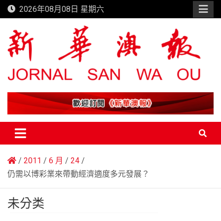
Skip
2026年08月08日 星期六
to
content
新華澳報
2011
6 月
24
仍需以博彩業來帶動經濟適度多元發展？
未分类