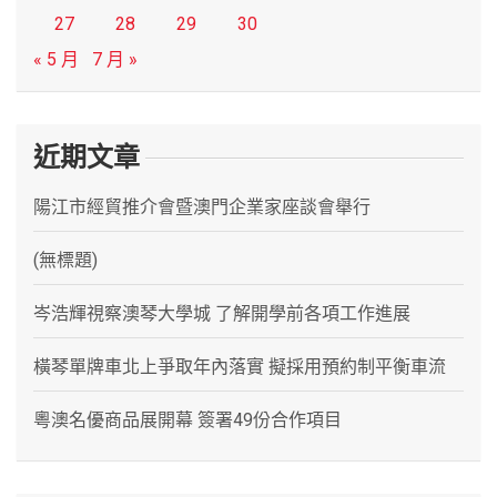
27
28
29
30
« 5 月
7 月 »
近期文章
陽江市經貿推介會暨澳門企業家座談會舉行
(無標題)
岑浩輝視察澳琴大學城 了解開學前各項工作進展
橫琴單牌車北上爭取年內落實 擬採用預約制平衡車流
粵澳名優商品展開幕 簽署49份合作項目