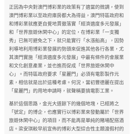
正因為中央對澳門博彩業的政策有了適當的微調，使到
澳門博彩業以至政府庫房都大為得益，澳門特區政府和
和博彩業就應更自覺地貫徹落實「經濟適度多元發展」
和「世界旅遊休閑中心」的定位，在博彩業「一支獨
秀」已無可避免之下，就只能實行「水漲船高」，因勢
利導地利用博彩業發展的勢頭來促進其他各行各業，尤
其澳門實施「經濟適度多元發展」中最有條件的會展業
和文化創意產業，並也進而促成「世界旅遊休閑中
心」。而特區政府要求「星麗門」必須有電影製作元
素，相信就是出於這種考慮。何況，當初豐德麗在提出
「星麗門」的用地申請時，就聲稱要搞電影工業。
基於這個思路，金光大道餘下的幾個地塊，已經將之
「號定」的博企，也應實行以博彩業來發動屬於「世界
旅遊休閑中心」的項目，而不能再是單純的賭場配搭酒
店。梁安琪較早前宣佈的博彩大型綜合性主題渡假村的