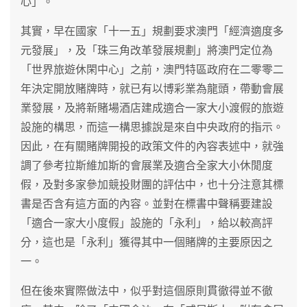
心」。
其實，早在國家「十一五」規劃要求澳門「經濟適度多
元發展」，及「珠三角改革發展規劃」將澳門定位為
「世界旅遊休閑中心」之前，澳門特區政府在二零零二
年決定開放賭牌時，就已有以博彩業為龍頭，帶動會展
業發展，及將新賭場酒店建成適合一家大小渡假的旅遊
設施的構思，而這一構思據說是來自中央政府的指示。
因此，在有關賭牌開投的政策文件的內容表述中，就強
調了參考拉斯維加斯的會展業及適合全家大小休閒度
假，及對多家參加競投財團的評估中，也十分注意其標
書是否含有這方面的內容。並對在標書中聲稱要建設
「適合一家大小度假」設施的「永利」，給以較高評
分，這也是「永利」獲得其中一個賭牌的主要原因之
一。
但在後來實際做法中，似乎對這個原則貫徹得並不徹