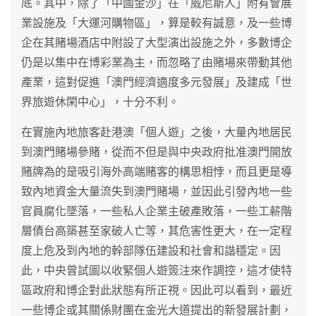
底。其中，除了「中國金沙」在「威尼斯人」附有會展
業設施及「大運河購物區」，算是較有誠意，及一些博
企在其賭場酒店中附設了大型演出設施之外，多數博企
仍是以集中在博彩業為主，而忽略了由賭場來帶動其他
產業，這對促進「澳門經濟適度多元發展」及建成「世
界旅遊休閑中心」，十分不利。
在實施內地旅客赴港澳「個人遊」之後，大量內地居民
到澳門賭場參賭，從而不但是與中央政府批准澳門開放
賭牌為的是吸引海外高端賭客的構思相悖，而且更是導
致內地資金大量流失到澳門賭場，並因此引發內地一些
官員腐化墜落，一些私人企業主破產敗落，一些工薪階
層債台高築甚至家破人亡等，其危害性更大，在一定程
度上危及到內地的幹部隊伍建設和社會和諧穩定。因
此，中央曾試圖以收緊個人遊簽注來作調控，這才使特
區政府和博企對此狀態有所正視。因此可以看到，最近
一些博企或其關係財團在金光大道提出的新發展計劃，