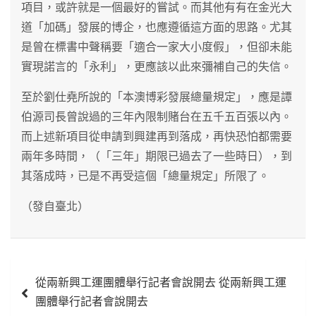
項目，或許就是一個最好的嘗試。而其他有有在金光大
道「加碼」發展的博企，也應遵循這方面的思路。尤其
是曾在標書中聲稱要「適合一家大小度假」，但卻未能
實現諾言的「永利」，更應該以此來彌補自己的失信。
至於劉仕堯所說的「本澳博彩發展總量規定」，應是譚
伯源司長曾說過的三年內限制賭台在五千五百張以內。
而上述新項目從申請到興建再到落成，再快恐怕都需要
兩年多時間，（「三年」期限已過去了一些時日），到
其落成時，已是不再受這個「總量規定」所限了。
（發自臺北）
文
從兩新興工運團體舉行記者會說開去 從兩新興工運
章
團體舉行記者會說開去
導