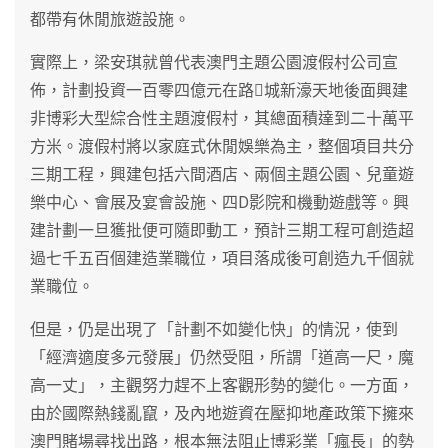
都帶有休閒旅遊設施。
實際上，梁安琪就曾代表澳門主題公園渡假村公司宣
佈，計劃投資一百零四億元在路城新濠天地後面興建
非博彩大型綜合性主題渡假村，其總面積達到二十萬平
方米。渡假村將以家庭式休閒娛樂為主，整個項目共分
三期工程，興建包括六間酒店、兩個主題公園、兒童遊
樂中心、會展及宴會設施、四D影院和機動遊戲等。興
建計劃一旦獲批便可隨即動工，預計三期工程可創造超
過七千五百個建造業職位，項目落成後可創造九千個就
業職位。
但是，仍是出現了「計劃不如變化快」的情況，使到
「經濟適度多元發展」仍然受阻，所謂「道高一尺，魔
高一丈」，主觀努力趕不上客觀形勢的變化。一方面，
由於國際熱錢亂竄，及內地遊資在壓抑地產政策下擁來
澳門賭場尋找出路，根本無法阻止博彩業「瘋長」的勢