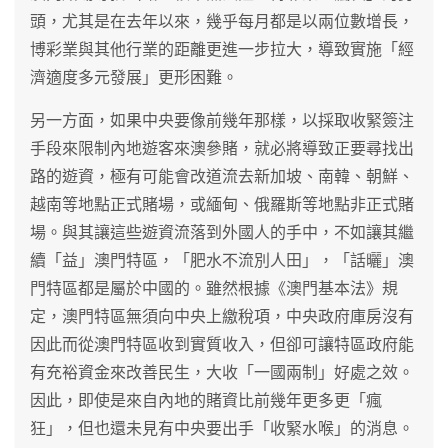
頭，尤其是在去年以來，幾乎每月都是以兩位數增長，
博彩業與其他行業的距離更進一步拉大，導致實施「經
濟適度多元發展」更形困難。
另一方面，如果中央要像前幾年那樣，以採取收緊簽注
手段來限制內地遊客來澳參賭，就必將導致正要尋找出
路的遊資，極有可能會改道流去新加坡、南韓、朝鮮、
越南等地點正式賭場，或緬甸、俄羅斯等地點非正式賭
場。與其讓這些遊資流落到外國人的手中，不如讓其繼
續「益」澳門特區，「肥水不流別人田」，「話曬」澳
門特區都是屬於中國的。雖然根據《澳門基本法》規
定，澳門特區無須向中央上繳稅項，中央政府庫房沒有
因此而從澳門特區收到實質收入，但卻可讓特區政府能
有充裕資金來改善民生，大收「一國兩制」好處之效。
因此，即使是來自內地的賭資比前幾年更多更「瘋
狂」，但也還未見有中央要出手「收緊水喉」的消息。