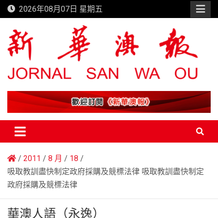
Skip
2026年08月07日 星期五
to
content
新華澳報
2011
8 月
18
吸取教訓盡快制定政府採購及競標法律 吸取教訓盡快制定
政府採購及競標法律
華澳人語（永逸）