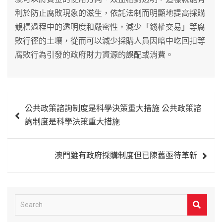
利於防止腐敗現象的滋生，依託法制而明顯地提高採購
競標過程中的透明度和嚴密性，減少「錢權交易」等腐
敗行徑的土壤，從而可以減少採購人員因暗中吃回扣等
腐敗行為引發的政府財力資源的誤配或消費。
文
公共政策諮詢制度是科學決策重大措施 公共政策諮
章
詢制度是科學決策重大措施
導
覽
澳門雖有政府採購制度但已陳舊亟待革新
S
e