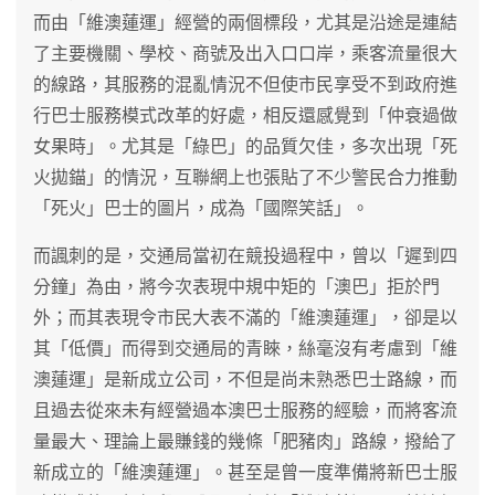
而由「維澳蓮運」經營的兩個標段，尤其是沿途是連結
了主要機關、學校、商號及出入口口岸，乘客流量很大
的線路，其服務的混亂情況不但使市民享受不到政府進
行巴士服務模式改革的好處，相反還感覺到「仲衰過做
女果時」。尤其是「綠巴」的品質欠佳，多次出現「死
火拋錨」的情況，互聯網上也張貼了不少警民合力推動
「死火」巴士的圖片，成為「國際笑話」。
而諷刺的是，交通局當初在競投過程中，曾以「遲到四
分鐘」為由，將今次表現中規中矩的「澳巴」拒於門
外；而其表現令市民大表不滿的「維澳蓮運」，卻是以
其「低價」而得到交通局的青睞，絲毫沒有考慮到「維
澳蓮運」是新成立公司，不但是尚未熟悉巴士路線，而
且過去從來未有經營過本澳巴士服務的經驗，而將客流
量最大、理論上最賺錢的幾條「肥豬肉」路線，撥給了
新成立的「維澳蓮運」。甚至是曾一度準備將新巴士服