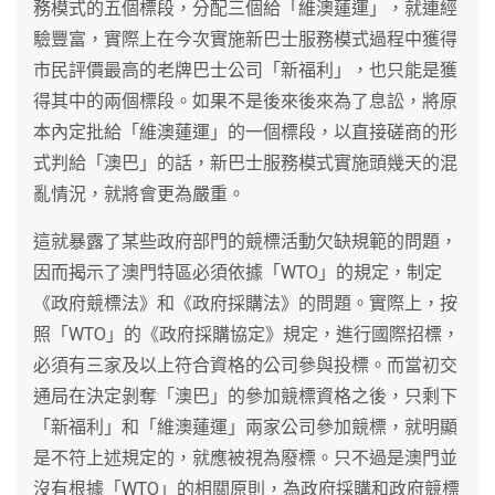
務模式的五個標段，分配三個給「維澳蓮運」，就連經
驗豐富，實際上在今次實施新巴士服務模式過程中獲得
市民評價最高的老牌巴士公司「新福利」，也只能是獲
得其中的兩個標段。如果不是後來後來為了息訟，將原
本內定批給「維澳蓮運」的一個標段，以直接磋商的形
式判給「澳巴」的話，新巴士服務模式實施頭幾天的混
亂情況，就將會更為嚴重。
這就暴露了某些政府部門的競標活動欠缺規範的問題，
因而揭示了澳門特區必須依據「WTO」的規定，制定
《政府競標法》和《政府採購法》的問題。實際上，按
照「WTO」的《政府採購協定》規定，進行國際招標，
必須有三家及以上符合資格的公司參與投標。而當初交
通局在決定剝奪「澳巴」的參加競標資格之後，只剩下
「新福利」和「維澳蓮運」兩家公司參加競標，就明顯
是不符上述規定的，就應被視為廢標。只不過是澳門並
沒有根據「WTO」的相關原則，為政府採購和政府競標