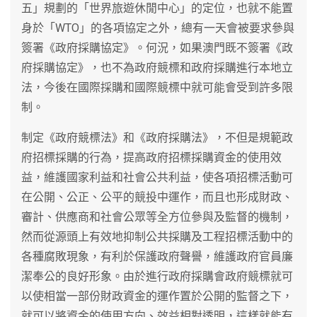
五」規劃的「世界旅遊休閒中心」的定位，也就不能置
身於「WTO」的各項協定之外，總有一天會被要求參與
簽署《政府採購協定》。何況，如果澳門既不簽署《政
府採購協定》，也不為政府競標和政府採購進行本地立
法，今後在國際採購和國際競標中就可能會受到許多限
制。
制定《政府競標法》和《政府採購法》，不但是規範政
府招標採購的行為，提高政府招標採購資金的使用效
益，維護國家利益和社會公共利益，使各項招標活動可
在公開、公正、公平的競投中運作，而且也形成財政、
審計、供應商和社會公眾等全方位參與及監督的機制，
然而從源頭上有效地抑制公共採購及工程招標活動中的
各種腐敗現象，有利於保護政府聲譽，維護政府官員廉
潔奉公的良好形象。由於進行政府採購會政府競標就可
以使相當一部份財政資金的運作置於公開的監督之下，
就可以將資金的使用方向、效益相對透明，這樣就能有