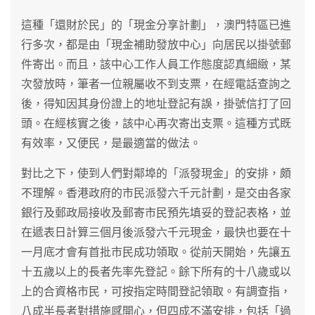
這種「還財於民」的「現金分享計劃」，澳門特區已進
行多次，都是由「現金補助發放中心」向居民以掛號郵
件寄出。而且，該中心工作人員工作態度認真細緻，某
次發放時，筆者一位親屬收不到支票，在經電話查詢之
後，得知因其身份證上的地址登記有誤，掛號信打了回
頭。在經核實之後，該中心再次寄出支票。這種方式既
有效率，又便民，是最適當的做法。
對比之下，使到人們對鄰埠的「派發現金」的安排，頗
不理解。香港政府的市民派發六千元計劃，是交由各家
銀行及郵政局接收及郵寄市民預先填妥的登記表格，並
在遞表日計算三個月後派發六千元現金，最快也要在十
一月底才會有首批市民成功領取。從前天開始，先讓五
十五歲以上的長者先率先登記。餘下所有的十八歲或以
上的合資格市民，可按指定時間登記領取。有調查指，
八成半長者對措施感開心，但四成不滿安排，包括「過