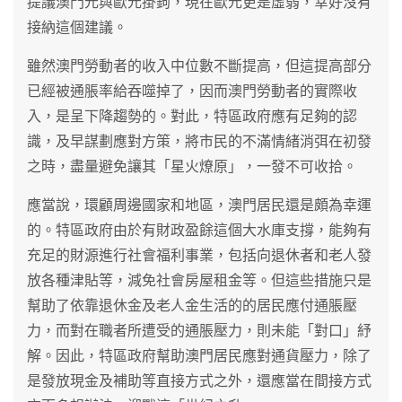
提議澳門元與歐元掛鉤，現在歐元更是虛弱，幸好沒有
接納這個建議。
雖然澳門勞動者的收入中位數不斷提高，但這提高部分
已經被通脹率給吞噬掉了，因而澳門勞動者的實際收
入，是呈下降趨勢的。對此，特區政府應有足夠的認
識，及早謀劃應對方策，將市民的不滿情緒消弭在初發
之時，盡量避免讓其「星火燎原」，一發不可收拾。
應當說，環顧周邊國家和地區，澳門居民還是頗為幸運
的。特區政府由於有財政盈餘這個大水庫支撐，能夠有
充足的財源進行社會福利事業，包括向退休者和老人發
放各種津貼等，減免社會房屋租金等。但這些措施只是
幫助了依靠退休金及老人金生活的的居民應付通脹壓
力，而對在職者所遭受的通脹壓力，則未能「對口」紓
解。因此，特區政府幫助澳門居民應對通貨壓力，除了
是發放現金及補助等直接方式之外，還應當在間接方式