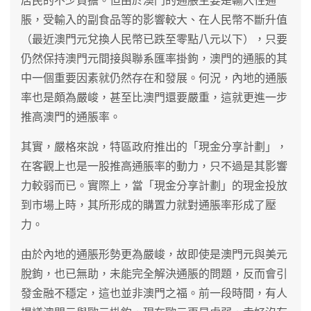
居民的不少負擔。但由於澳門的通脹主要是輸入性通
脹，受輸入的副食品等的影響較大、在人民幣不斷升值
（最近澳門元兌換人民幣已跌至零點八元以下），只要
仍然保持澳門元間接與聯系匯率掛鉤，澳門的通脹的其
中一個重要因素就仍然存在和發展。何況，內地的通脹
率也是頗為嚴峻，甚至比澳門還要嚴重，這就更進一步
推高澳門的通脹率。
其實，嚴格來說，特區政府推出的「現金分享計劃」，
在客觀上也是一股推高通脹率的動力，只不過是其影響
力較弱而已。實際上，當「現金分享計劃」的現金投放
到市場上時，其所形成的購置力就對通脹率形成了壓
力。
由於內地的通脹形勢更為嚴峻，故即使是澳門元與美元
脫鉤，也已無助，未能完全解決通脹的問題，反而會引
發金融不穩定，這也並非澳門之福。前一段時間，有人