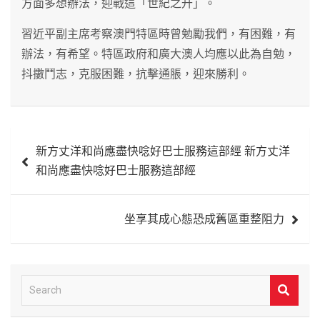
方面多想辦法，迎戰這「世紀之升」。
習近平副主席考察澳門特區時曾勉勵我們，有困難，有
辦法，有希望。特區政府和廣大澳人均應以此為自勉，
抖擻鬥志，克服困難，抗擊通脹，迎來勝利。
文
新方丈洋和尚應盡快唸好巴士服務這部經 新方丈洋
章
和尚應盡快唸好巴士服務這部經
導
覽
坐享其成心態恐成舊區重整阻力
S
e