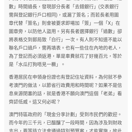
數」時間過長，發現部分長者「去錯銀行」(交表銀行
需與登記銀行戶口相同)，或漏了簽名；而若長者用圖
章代替「簽名」則會被要求即場加「簽」一個「X」在
圖章旁，以防他人盜用。另有長者選擇銀行「過數」卻
將表格交到郵局致「白行」一次。有人則不知道不能以
聯名戶口過戶，需再填表。也有一些住在內地的老人，
為了登記而必須返港，單是車費就花了好幾百元，等於
是「水瓜打狗唔見一橛」。
香港居民在申領身份證也有登記住址資料，為何就不參
考澳門的做法，以節省行政費用和時間呢？如果不是信
息來源閉塞的話，就是香港不願向澳門這個「老弟」看
齊認低威。這又何必呢？
澳門特區政府的「現金分享計劃」受到市民們的歡迎。
而今年的三千元，已醞釀了一段時間，因為涉及到財政
支出，要等待立法會通過特別預算案，才能實施，故此