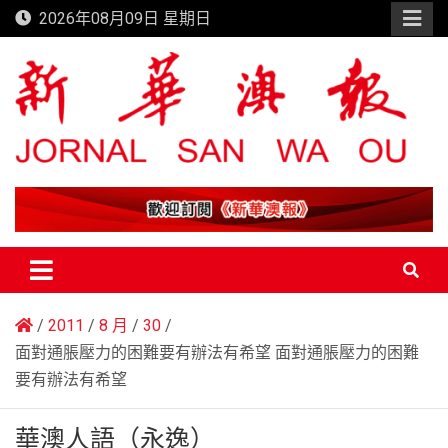
Skip
2026年08月09日 星期日
to
content
新華澳報
2011
8 月
30
面對通脹壓力的困難要有辦法有希望 面對通脹壓力的困難
要有辦法有希望
華澳人語（永逸）