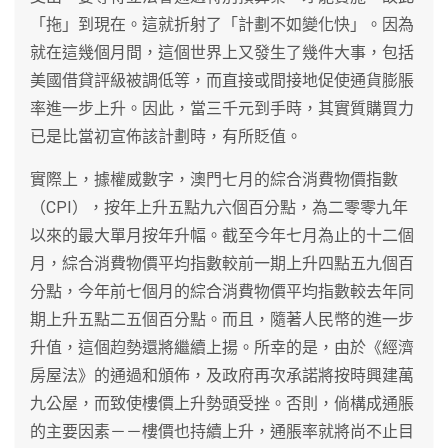
「拖」到現在。這就折射了「計劃不如變化快」。因為
就在這幾個月間，這個世界上又發生了幾件大事，包括
美國借貸評級被調低等，而直接或間接地促使通貨膨脹
率進一步上升。因此，當三千元到手時，其實質購買力
已是比當初宣佈該計劃時，有所貶值。
實際上，據權威數字，澳門七月的綜合消費物價指數
（CPI），按年上升五點九六個百分點，為二零零九年
以來的最大單月按年升幅。截至今年七月為止的十二個
月，綜合消費物價平均指數較前一期上升四點五九個百
分點，今年前七個月的綜合消費物價平均指數較去年同
期上升五點二五個百分點。而且，隨著人民幣的進一步
升值，這個赹勢還將繼續上揚。所幸的是，由於《經濟
房屋法》的通過和頒佈，及政府再次承諾將按時興建萬
九公屋，而致使樓價上升勢頭受挫。否則，倘構成通脹
的主要因素－－樓價也持續上升，通脹率就將尚不止目