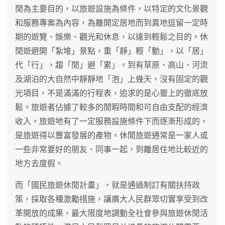
閒為主要目的，以旅遊設施為條件，以特定的文化景觀
和服務專案為內容，為離開定居地而到異地逗留一定時
期的遊覽、娛樂、觀光和休息，以達到輕鬆之目的。休
閒遊避開「紮堆」景點，重「靜」輕「動」，以「居」
代「行」，趨「閒」避「累」。到有草原、高山、河流
及湖泊的大自然中靜靜地「泡」上幾天，沒有固定的觀
光項目，不是滿滿的行程表，追求的是心靈上的徹底放
鬆。旅遊者佔據了較多的閒暇時間和可自由支配的經濟
收入，旅遊地有了一定服務設施條件下而逐漸形成的，
是旅遊得以豐富發展的產物。休閒旅遊通常是一家人或
一些非常要好的朋友、同事一起，到離居住地比較近的
地方去度假。
而「國民旅遊休閒計畫」，就是通過制訂有關扶持政
策，採取各種激勵措施，讓廣大人民群眾切實享受到改
革開放的成果，最大限度地調動全社會參與旅遊休閒活