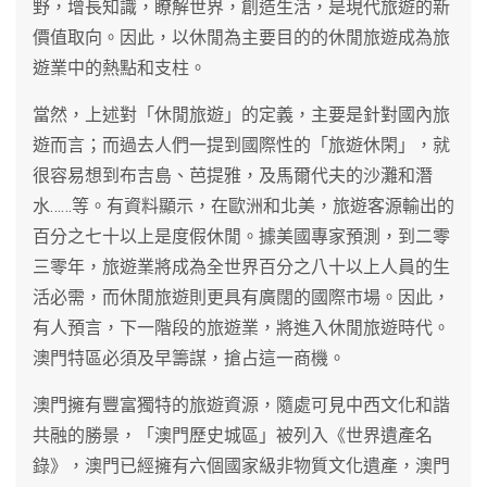
野，增長知識，瞭解世界，創造生活，是現代旅遊的新
價值取向。因此，以休閒為主要目的的休閒旅遊成為旅
遊業中的熱點和支柱。
當然，上述對「休閒旅遊」的定義，主要是針對國內旅
遊而言；而過去人們一提到國際性的「旅遊休閑」，就
很容易想到布吉島、芭提雅，及馬爾代夫的沙灘和潛
水……等。有資料顯示，在歐洲和北美，旅遊客源輸出的
百分之七十以上是度假休閒。據美國專家預測，到二零
三零年，旅遊業將成為全世界百分之八十以上人員的生
活必需，而休閒旅遊則更具有廣闊的國際市場。因此，
有人預言，下一階段的旅遊業，將進入休閒旅遊時代。
澳門特區必須及早籌謀，搶占這一商機。
澳門擁有豐富獨特的旅遊資源，隨處可見中西文化和諧
共融的勝景，「澳門歷史城區」被列入《世界遺產名
錄》，澳門已經擁有六個國家級非物質文化遺產，澳門