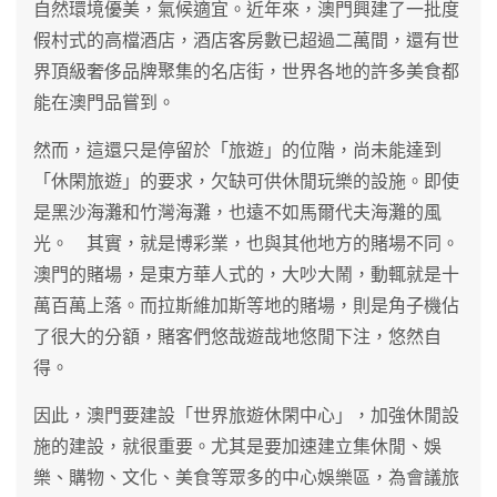
自然環境優美，氣候適宜。近年來，澳門興建了一批度
假村式的高檔酒店，酒店客房數已超過二萬間，還有世
界頂級奢侈品牌聚集的名店街，世界各地的許多美食都
能在澳門品嘗到。
然而，這還只是停留於「旅遊」的位階，尚未能達到
「休閑旅遊」的要求，欠缺可供休閒玩樂的設施。即使
是黑沙海灘和竹灣海灘，也遠不如馬爾代夫海灘的風
光。 其實，就是博彩業，也與其他地方的賭場不同。
澳門的賭場，是東方華人式的，大吵大鬧，動輒就是十
萬百萬上落。而拉斯維加斯等地的賭場，則是角子機佔
了很大的分額，賭客們悠哉遊哉地悠閒下注，悠然自
得。
因此，澳門要建設「世界旅遊休閑中心」，加強休閒設
施的建設，就很重要。尤其是要加速建立集休閒、娛
樂、購物、文化、美食等眾多的中心娛樂區，為會議旅