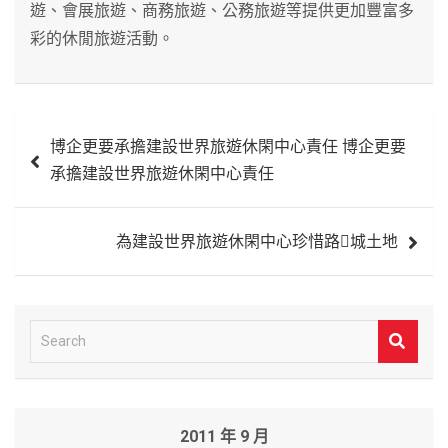
遊、會展旅遊、商務旅遊、公務旅遊等提供更加豐富多
彩的休閒旅遊活動。
文
博企更要承擔建設世界旅遊休閑中心責任 博企更要
章
承擔建設世界旅遊休閑中心責任
導
覽
為建設世界旅遊休閑中心珍惜路城土地
S
e
a
r
2011 年 9 月
c