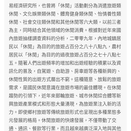
易經濟研究所，也曾將「休閒」活動劃分為消遣旅遊類
休閒、文化娛樂類休閒、體育健身類休閒、怡情養性類
休閒、社會交往類休閒和其他休閒等六大類，以前三者
為主，同時結合其他領域的休閒消費。根據對近年來國
內旅遊抽樣調查資料的分析，二零零九年，內地城鎮居
民以「休閒」為目的的旅遊占百分之八十八點九，農村
居民以「休閒」為目的的過夜旅遊占百分之七十八點七
五。隨著人們出遊頻率的增加和出遊經驗的積累以及資
訊化的普及，自駕遊、自助游、房車遊等各種新興的、
休閒性質的出遊方式層出不窮。這種隨意、放鬆的旅遊
需求，是國民休閒意識在旅遊市場的最佳體現。在休閒
趨勢的引領下，近年來郵輪旅遊、城市休閒綜合體等新
興旅遊產業模式和形態大量湧現，為旅遊業注入新的活
力。即使鄉村旅遊等傳統旅遊形式也呈現出多種業態多
元發展的格局。休閒旅遊的快速發展，不僅帶動了交
通、通訊、餐飲等行業，而且越來越廣泛深入地與其他