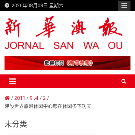
Skip
2026年08月08日 星期六
to
content
新華澳報
2011
9 月
2
建設世界旅遊休閑中心應在休閑多下功夫
未分类