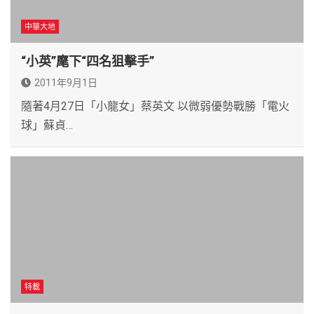
中華大地
“小英”麾下“四名狙擊手”
2011年9月1日
隨著4月27日「小龍女」蔡英文 以微弱優勢戰勝「電火
球」蘇貞…
特載