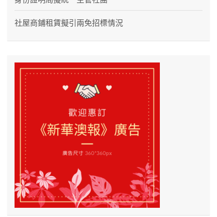
社屋商鋪租賃擬引兩免招標情況