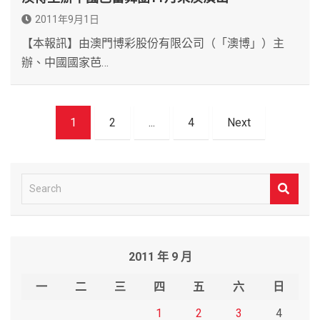
2011年9月1日
【本報訊】由澳門博彩股份有限公司（「澳博」）主
辦、中國國家芭…
文
1
2
...
4
Next
章
導
覽
S
e
a
r
2011 年 9 月
c
h
一
二
三
四
五
六
日
1
2
3
4