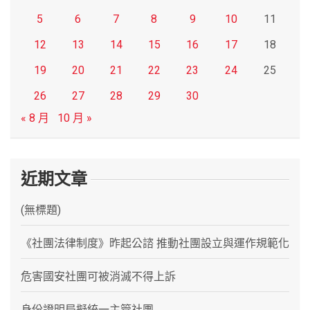
5
6
7
8
9
10
11
12
13
14
15
16
17
18
19
20
21
22
23
24
25
26
27
28
29
30
« 8 月
10 月 »
近期文章
(無標題)
《社團法律制度》昨起公諮 推動社團設立與運作規範化
危害國安社團可被消滅不得上訴
身份證明局擬統一主管社團