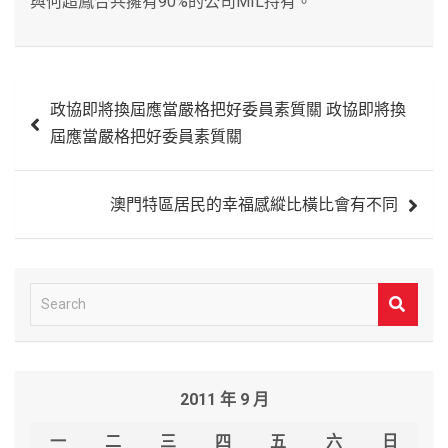
與何超鳳合共擁有90%的公司MIL持有。
文
政協即將換屆應當嚴格把好委員素質關 政協即將換
章
屆應當嚴格把好委員素質關
導
覽
澳門特區居民的幸福感縱比橫比會有不同
S
e
a
r
2011 年 9 月
c
h
一
二
三
四
五
六
日