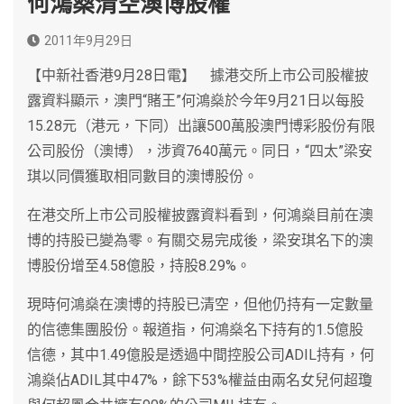
何鴻燊清空澳博股權
2011年9月29日
【中新社香港9月28日電】 據港交所上市公司股權披
露資料顯示，澳門“賭王”何鴻燊於今年9月21日以每股
15.28元（港元，下同）出讓500萬股澳門博彩股份有限
公司股份（澳博），涉資7640萬元。同日，“四太”梁安
琪以同價獲取相同數目的澳博股份。
在港交所上市公司股權披露資料看到，何鴻燊目前在澳
博的持股已變為零。有關交易完成後，梁安琪名下的澳
博股份增至4.58億股，持股8.29%。
現時何鴻燊在澳博的持股已清空，但他仍持有一定數量
的信德集團股份。報道指，何鴻燊名下持有的1.5億股
信德，其中1.49億股是透過中間控股公司ADIL持有，何
鴻燊佔ADIL其中47%，餘下53%權益由兩名女兒何超瓊