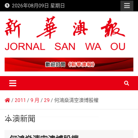
Skip
2026年08月09日 星期日
to
content
新華澳報
2011
9 月
29
何鴻燊清空澳博股權
本澳新聞