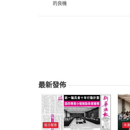
導
的良機
覽
最新發佈
每日報章
本澳