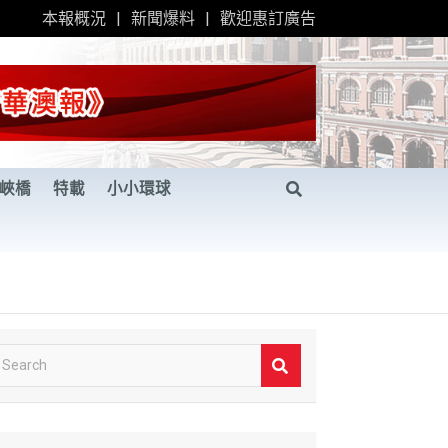
本報概況
新聞爆料
歡迎惠訂廣告
峽橋
特載
小小環球
S