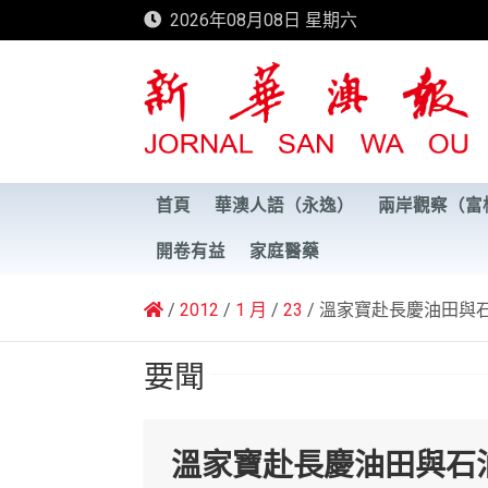
Skip
2026年08月08日 星期六
to
content
新華澳報
首頁
華澳人語（永逸）
兩岸觀察（富
開卷有益
家庭醫藥
2012
1 月
23
溫家寶赴長慶油田與
要聞
溫家寶赴長慶油田與石