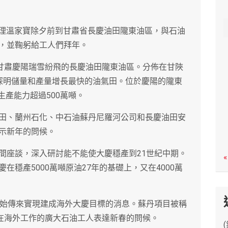
c
h
總理溫家寶除夕前到甘肅省長慶油田隴東油區，與石油
，並鞠躬給工人們拜年。
到甘肅慶陽瑞雪紛飛的長慶油田隴東油區。分佈在甘陜
探明儲量和產量增長最快的油氣田。位於慶陽的隴東
生產能力超過500萬噸。
田、蘭州石化、中石油蘇丹尼羅河公司和長慶油田安
示新年的問候。
間座談，深入研討能不能使大慶穩產到21世紀中期。
«
穩產5000萬噸原油27年的基礎上，又在4000萬
伊始傳來實現建成海外大慶目標的消息。蘇丹項目被稱
向在海外工作的廣大石油工人表達新春的問候。