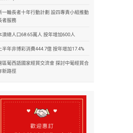
新一輪長者十年行動計劃 設四專責小組推動
長者服務
本澳總人口68.65萬人 按年增加600人
上半年非博彩消費444.7億 按年增加17.4%
灣區葡西語國家經貿交流會 探討中葡經貿合
作新路徑