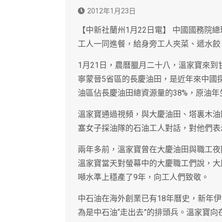
2012年1月23日
【中新社蘭州1月22日電】 中國國務院
工人一同進餐，給身旁工人夾菜、遞水餃
1月21日，農曆臘月二十八，溫家寶來
寧蒙晉5省區的長慶油田，是近年來中國
油區佔長慶油田總資源量的38%，原油年
溫家寶通過視頻，與大慶油田、塔裏木油
塞女子採油隊的石油工人對話，對他們表
兩年多前，溫家寶曾在大慶油田與職工夜
溫家寶當天對螢幕中的大慶職工們說，大慶在
噸水準上穩產了9年，向工人們致敬。
中石油在海外創業已有18年曆史，新年
為是中石油“走出去”的排頭兵。溫家寶