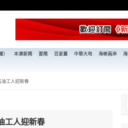
權）
本澳新聞
要聞
百家臺
中華大地
海峽兩岸
海
石油工人迎新春
e
a
油工人迎新春
r