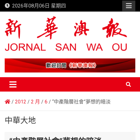
Skip
2026年08月06日 星期四
to
content
新華澳報
2012
2 月
6
“中產階層社會”夢想的暗淡
中華大地