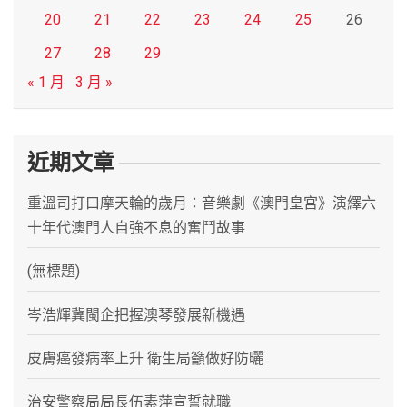
20
21
22
23
24
25
26
27
28
29
« 1 月
3 月 »
近期文章
重溫司打口摩天輪的歲月：音樂劇《澳門皇宮》演繹六
十年代澳門人自強不息的奮鬥故事
(無標題)
岑浩輝冀閩企把握澳琴發展新機遇
皮膚癌發病率上升 衛生局籲做好防曬
治安警察局局長伍素萍宣誓就職