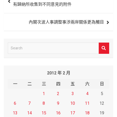
章
有歸納所收集到不同意見的附件
導
覽
內閣次波人事調整事涉兩岸關係更為觸目
S
e
a
r
2012 年 2 月
c
h
一
二
三
四
五
六
日
1
2
3
4
5
6
7
8
9
10
11
12
13
14
15
16
17
18
19