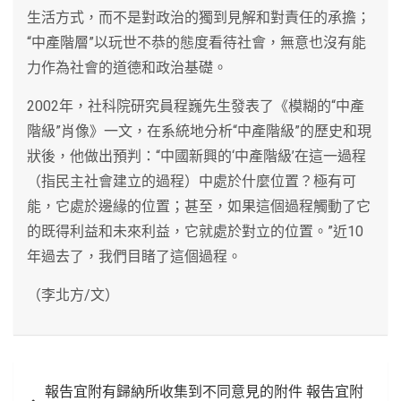
生活方式，而不是對政治的獨到見解和對責任的承擔；
“中產階層”以玩世不恭的態度看待社會，無意也沒有能
力作為社會的道德和政治基礎。
2002年，社科院研究員程巍先生發表了《模糊的“中產
階級”肖像》一文，在系統地分析“中產階級”的歷史和現
狀後，他做出預判：“中國新興的‘中產階級’在這一過程
（指民主社會建立的過程）中處於什麼位置？極有可
能，它處於邊緣的位置；甚至，如果這個過程觸動了它
的既得利益和未來利益，它就處於對立的位置。”近10
年過去了，我們目睹了這個過程。
（李北方/文）
文
報告宜附有歸納所收集到不同意見的附件 報告宜附