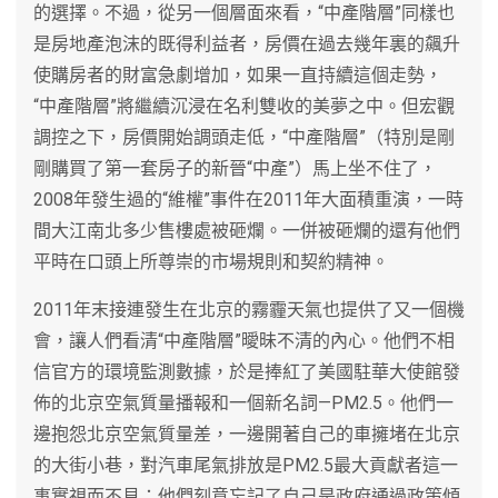
的選擇。不過，從另一個層面來看，“中產階層”同樣也
是房地產泡沫的既得利益者，房價在過去幾年裏的飆升
使購房者的財富急劇增加，如果一直持續這個走勢，
“中產階層”將繼續沉浸在名利雙收的美夢之中。但宏觀
調控之下，房價開始調頭走低，“中產階層”（特別是剛
剛購買了第一套房子的新晉“中產”）馬上坐不住了，
2008年發生過的“維權”事件在2011年大面積重演，一時
間大江南北多少售樓處被砸爛。一併被砸爛的還有他們
平時在口頭上所尊崇的市場規則和契約精神。
2011年末接連發生在北京的霧霾天氣也提供了又一個機
會，讓人們看清“中產階層”曖昧不清的內心。他們不相
信官方的環境監測數據，於是捧紅了美國駐華大使館發
佈的北京空氣質量播報和一個新名詞—PM2.5。他們一
邊抱怨北京空氣質量差，一邊開著自己的車擁堵在北京
的大街小巷，對汽車尾氣排放是PM2.5最大貢獻者這一
事實視而不見；他們刻意忘記了自己是政府通過政策傾