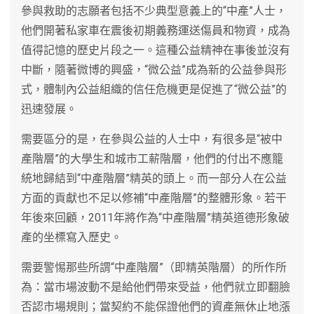
參與救助的志願者包括不少典型意義上的“中產”人士，
他們開著私家車在震後初期義務運送傷員和物資，成為
值得記憶的歷史片段之一。這種公益精神在事後並沒有
中斷，隨著微博的興盛，“微公益”成為新的公益參與形
式，體制內公益組織的信任危機更是促進了“微公益”的
迅速發展。
需要區分的是，在參與公益的人士中，有很多是“被中
產階層”的大學生和城市工薪階層，他們的付出不應籠
統地歸結到“中產階層”精英的頭上。而一部分人在公益
方面的貢獻也不足以修補“中產階層”的整體形象。若干
年後來回顧，2011年將作為“中產階層”精英道德形象破
產的坐標寫入歷史。
需要警惕那些所謂“中產階層”（即精英階層）的所作所
為：當市場波動不是給他們帶來受益，他們就立即翻臉
否認市場規則；當契約不能保證他們的資產無休止地漲