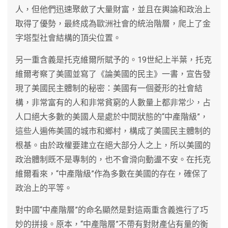
人，但他們迅速聚斂了大量財富，並且在輿論和政治上
取得了優勢，最終成為歐洲社會的統治階層，爬上了金
字塔型社會結構的頂尖位置。
另一重含義是托克維爾所賦予的。19世紀上半葉，托克
維爾考察了美國並寫了《論美國的民主》一書，宣告發
現了美國民主體制的秘密：美國有一個菱形的社會結
構，非常富有的人和非常貧窮的人數量上都非常少，占
人口絕大多數的美國人是處於中間狀態的“中產階級”，
這些人遍佈美國的城市和鄉村，構成了美國民主體制的
根基。由於政權要建立在絕大部分人之上，所以美國的
政治體制既不是專制的，也不會滑向動盪不安。在托克
維爾看來，“中產階級”作為多數在美國的存在，確保了
政治上的平等。
對中國“中產階層”的命名顯然是對這兩重含義進行了巧
妙的拼接。原本，“中產階層”不帶有對財產佔有量的衡