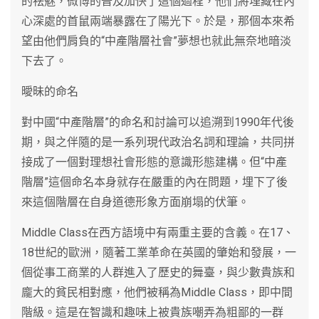
的祛魅，微博的普及加快了這個過程，他們將埋藏在內
心深處的首鼠兩端暴露在了陽光下。於是，那個本來希
望由他們肩負的“中產階層社會”夢想也就此無奈地暗淡
下去了。
曖昧的命名
對中國“中產階層”的命名和討論可以追溯到1990年代後
期，與之伴隨的是一系列現代政治名詞和理論，共同拼
接成了一個對理想社會形態的意識形態建構。但“中產
階層”這個命名本身就存在嚴重的內在問題，埋下了後
來這個階層在自身道德形象方面崩塌的伏筆。
Middle Class在西方語境中有兩重主要的含義。在17、
18世紀的歐洲，隨著工業革命在英國的肇始和發展，一
個從事工商業的人群進入了歷史的舞臺，與少數貴族和
龐大的貧民相對應，他們被稱為Middle Class，即中間
階級。這是在智識和趣味上被貴族嘲弄為粗鄙的一群