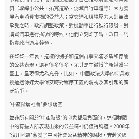
斜（取締小公共、拓寬道路、消滅自行車道等）大力發
展汽車消費市場的受益人；當交通和環境壓力大到無法
承受之時，政府調整政策，對機動車出行進行限號、對
購買汽車進行搖號的時候，他們立刻炸了鍋，眾口一詞
指責政府過度幹預。
在整整一年裏，這樣的例子和這個群體充滿矛盾和悖論
的公共表現，還有很多很多，尤其是在微博等新媒體平
臺上，呈現得尤為充分，比如， 中國政法大學的何兵教
授遭遇傳媒大學保安時對程序正義的蔑視及其引起的廣
泛論爭。
“中產階層社會”夢想落空
並非所有關於“中產階級”的印象都是負面的，這個群體
中的有些人所表現出來的公益精神仍值得稱道。2008年
“汶川地震”激發了中國社會公益精神的崛起，奔赴災區