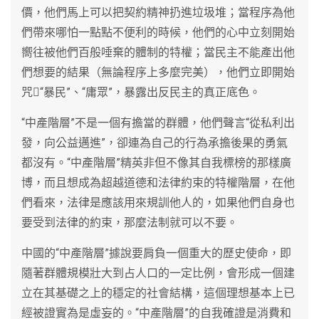
價，他們馬上可以把契約精神扔進垃圾堆；當程序為他
們帶來哪怕一點點不便利的時候，他們的心中立刻開始
嚮往被他們百般唾棄的體制的特權；當民主不能產出他
們想要的結果（無論程序上多麼完美），他們立即開始
咒“暴民”、“庸眾”，暴露出反民主的真正底色。
“中產階層”不是一個有擔當的群體，他們聲言“從私利出
發，向公益邁進”，卻連為自己的行為承擔後果的勇氣
都沒有。“中產階層”精英非但不像其自我標榜的那樣廣
博，而且想成為超越道德和法律約束的特權階層，在他
們看來，法律是應該用來規訓他人的，如果他們自身也
要受到法律的約束，那麼法制就可以不要。
中國的“中產階層”據說要肩負一個重大的歷史使命，即
隨著群體規模壯大到占人口的一定比例，會形成一個建
立在其基礎之上的穩定的社會結構，這個理想基本上已
經被證實為是虛妄的。“中產階層”的自我確證是消費和