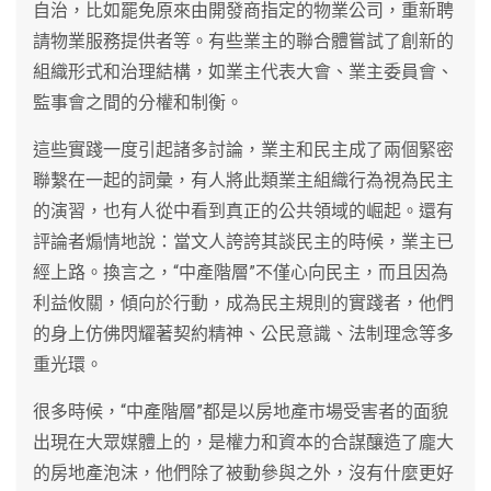
自治，比如罷免原來由開發商指定的物業公司，重新聘
請物業服務提供者等。有些業主的聯合體嘗試了創新的
組織形式和治理結構，如業主代表大會、業主委員會、
監事會之間的分權和制衡。
這些實踐一度引起諸多討論，業主和民主成了兩個緊密
聯繫在一起的詞彙，有人將此類業主組織行為視為民主
的演習，也有人從中看到真正的公共領域的崛起。還有
評論者煽情地說：當文人誇誇其談民主的時候，業主已
經上路。換言之，“中產階層”不僅心向民主，而且因為
利益攸關，傾向於行動，成為民主規則的實踐者，他們
的身上仿佛閃耀著契約精神、公民意識、法制理念等多
重光環。
很多時候，“中產階層”都是以房地產市場受害者的面貌
出現在大眾媒體上的，是權力和資本的合謀釀造了龐大
的房地產泡沫，他們除了被動參與之外，沒有什麼更好