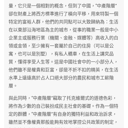
量，它只是一個相對的概念，但到了中國，“中產階層”
卻在財產上將西方標準進行了橫向平移，用來特製一個
特定的富裕人群，他們的共同點可以大致歸納為：生活
在以東部沿海地區為主的城市，從事的職業一般是中小
企業主或服務行業（機關、金融、媒體等）高收入的白
領或金領，至少擁有一套屬於自己的住房（可以是公
寓，也可以是別墅），有私人轎車，在生活上講究品
質，懂得享受人生等。這是中國社會中的一小部分人，
他們雖不是權貴和巨富，卻是不折不扣的精英，在生活
水準上遠遠高於占人口絕大部分的農民和城市工薪階
層。
與此同時，“中產階層”竊取了托克維爾式的道德色彩，
將作為少數的自己裝扮成民主社會的基礎。作為一個特
定的群體，“中產階層”有自身的獨特利益和政治訴求，
雖然並不像權貴那般能夠有效地掌控公共政策的制定，