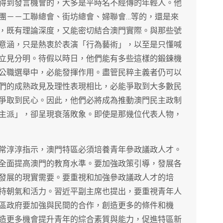
得到發言機會的，大多是平時名不經傳的年輕人。他
團－－工聯總會、街坊總會、婦聯會…等的，還是來
，既有理論深度，又能密切結合澳門實際。與那些號
意涵，只是熱衷於表演「行為藝術」，以至是只懂喊
立見分明。待假以時日，他們能有多些這樣的鍛鍊機
公職選舉中，必能發揮作用。盡管民粹主義者仍可以
們的成熟政見及理性表現相比，必能爭取到大多數民
爭取到民心。因此，他們必將成為推動澳門民主政制
主派」，卻呈現衰落敗象。即使是那幾位代表人物，
常淳淳指示，澳門特區必須培養青年參政議政人才。
全面提高澳門的教育水準。要加強政策引導，發展各
發展的現實需要。要重視和加強參政議政人才的培
持朝氣和活力。習近平副主席也提出，要重視青年人
區政府要加強與民間的合作，創造更多的條件和機
造更多機會提升青年的綜合素質與能力，促進特區新