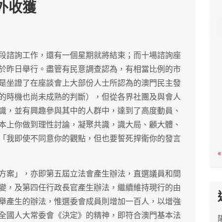
外收獲
c
h
段諮詢工作，還有一個星期就將結束；而十場諮詢座
於昨日舉行。盡管有民意調查認為，有相當比例的市
是坐證了在座談會上大部份人士所認為的澳門民主發
的時機也尚未成熟的判斷），但從各界社團及與會人
識，並有興趣參與其中的人群中，達到了高度動員、
本上你做到理性討論，凝聚共識，識大局、顧大體、
「我即使不同意你的觀點，但也要誓死捍衛你的發言
«
方案」，亦即第五屆立法會產生辦法，直選議員和間
變，及第四任行政長官產生辦法，繼續維持現行的由
舉產生的辦法，惟選委會成員則增加一百人，以增強
全國人大常委會《決定》的精神，即符合澳門基本法