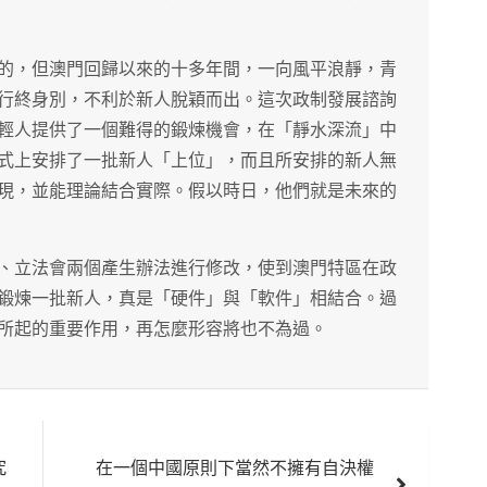
的，但澳門回歸以來的十多年間，一向風平浪靜，青
行終身別，不利於新人脫穎而出。這次政制發展諮詢
輕人提供了一個難得的鍛煉機會，在「靜水深流」中
式上安排了一批新人「上位」，而且所安排的新人無
現，並能理論結合實際。假以時日，他們就是未來的
、立法會兩個產生辦法進行修改，使到澳門特區在政
鍛煉一批新人，真是「硬件」與「軟件」相結合。過
所起的重要作用，再怎麼形容將也不為過。
究
在一個中國原則下當然不擁有自決權