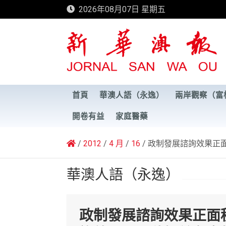
Skip
2026年08月07日 星期五
to
content
新華澳報
首頁
華澳人語（永逸）
兩岸觀察（富
開卷有益
家庭醫藥
2012
4 月
16
政制發展諮詢效果正
華澳人語（永逸）
政制發展諮詢效果正面