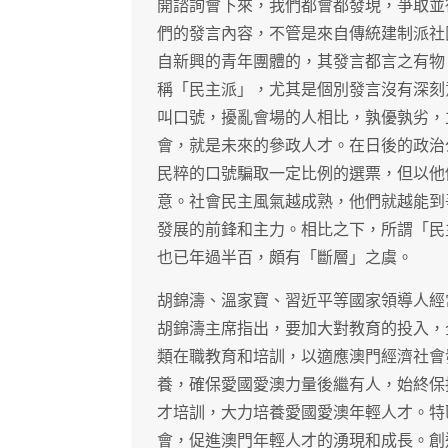
開諮詢會下來，我們都會都發現，爭取並
們的發言內容，不管是來自傳統建制派社
自新興的青年團體的，其發言都言之有物
稱「民主派」，尤其是個別發言沒有深刻
叫口號，擾亂會場的人相比，孰優孰劣，
會，就是未來的參政人才。在日後的政治
民粹的口號騙取一定比例的選票，但以他
意。社會民主風氣越成熟，他們就越能到
發展的前鋒和主力。相比之下，所謂「民
也已年過半百，頗有「斷層」之虞。
胡錦濤、溫家寶、習近平等國家領導人經
胡錦濤主席指出，要加大對教育的投入，
類在職教育和培訓，以適應澳門經濟社會
養，確保愛國愛澳力量後繼有人，始終保
才培訓，大力培養愛國愛澳年輕人才。特
會，促進澳門年輕人才的湧現和成長。創