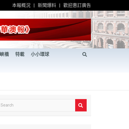
本報概況
新聞爆料
歡迎惠訂廣告
峽橋
特載
小小環球
S