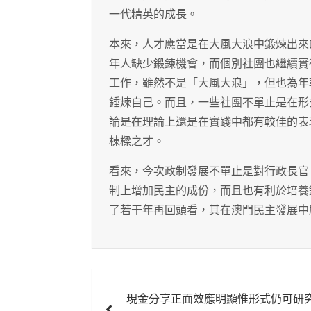
一代精英的成長。
本來，人才應當是在大風大浪中鍛煉出來
年人缺少鍛鍊機會，而個別社團也繼續實
工作，雖然不是「大風大浪」，但也為年
錘煉自己。而且，一些社團不單止是在形
論是在理論上還是在實踐中都有較佳的表
棟樑之才。
看來，今次政制發展不單止是對行政長官
制上增加民主的成份，而且也有利於培養
了若干年再回頭看，其在澳門民主發展中
文
現金分享正面效應明顯惟形式仍可研
章