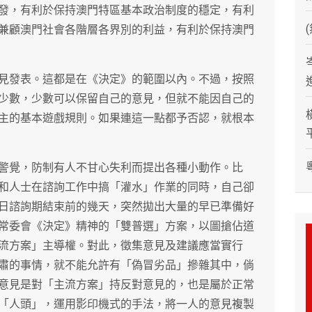
發，有利於保持澳門特區基本政治制度的穩定，有利
兼顧澳門社會各階層各界別的利益，有利於保持澳門
見發表。這都是在《決定》的範圍以內。不過，按照
少數，少數可以保留自己的意見，但就不能因自己的
主的基本遊戲規則。如果連這一點都予否認，就根本
警覺，防制有人不甘心失利而提出各種小動作。比
和人士在諮詢工作中搞「灌水」作業的同時，自己卻
日諮詢期結束前的幾天，突然拋出大量的早已準備好
常委會《決定》精神的「雙普選」方案，以圖搶佔道
流方案」主導權。對此，徵集意見及建議應當實行
肅的事情，就不能允許有「偽冒劣品」摻雜其中，倘
意見是對「主流方案」持反對意見的，也是屬於正常
「人頭」，運用影印機式的手法，將一人的意見複製