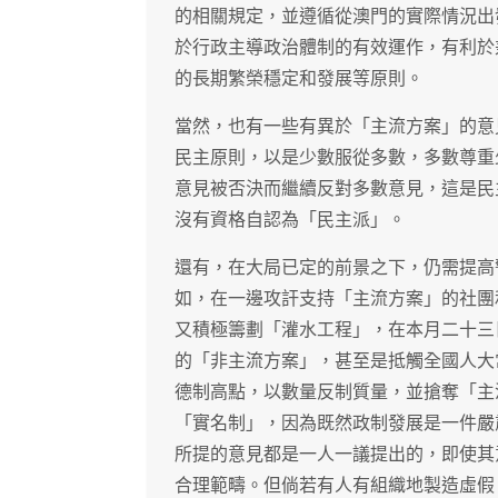
的相關規定，並遵循從澳門的實際情況出
於行政主導政治體制的有效運作，有利於
的長期繁榮穩定和發展等原則。
當然，也有一些有異於「主流方案」的意
民主原則，以是少數服從多數，多數尊重
意見被否決而繼續反對多數意見，這是民
沒有資格自認為「民主派」。
還有，在大局已定的前景之下，仍需提高
如，在一邊攻訐支持「主流方案」的社團
又積極籌劃「灌水工程」，在本月二十三
的「非主流方案」，甚至是抵觸全國人大
德制高點，以數量反制質量，並搶奪「主
「實名制」，因為既然政制發展是一件嚴
所提的意見都是一人一議提出的，即使其
合理範疇。但倘若有人有組織地製造虛假