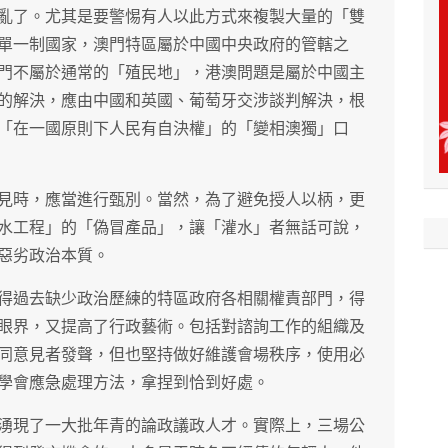
亂了。尤其是要警惕有人以此方式來複製大量的「雙
單一制國家，澳門特區屬於中國中央政府的管轄之
門不屬於通常的「殖民地」，港澳問題是屬於中國主
的解決，應由中國和英國、葡萄牙交涉談判解決，根
「在一國原則下人民有自決權」的「變相澳獨」口
見時，應當進行甄別。當然，為了避免授人以柄，更
水工程」的「偽冒產品」，讓「灌水」者無話可說，
惡劣政治本質。
得過去缺少政治歷練的特區政府各相關權責部門，得
眼界，又提高了行政藝術。包括對諮詢工作的組織及
同意見者發聲，但也堅持做好維護會場秩序，使用必
學會應急處理方法，拿捏到恰到好處。
湧現了一大批年青的論政議政人才。實際上，三場公