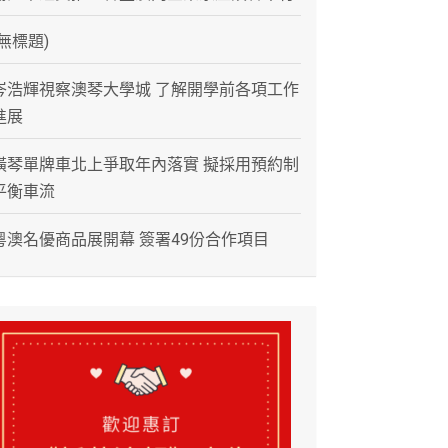
(無標題)
岑浩輝視察澳琴大學城 了解開學前各項工作
進展
橫琴單牌車北上爭取年內落實 擬採用預約制
平衡車流
粵澳名優商品展開幕 簽署49份合作項目