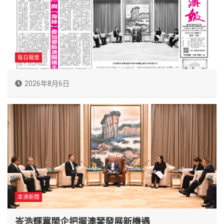
每日報章
2026年8月6日
本澳新聞
岑浩輝冀閩企把握澳琴發展新機遇