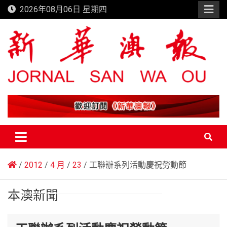
Skip
2026年08月06日 星期四
to
content
新華澳報
2012
4 月
23
工聯辦系列活動慶祝勞動節
本澳新聞