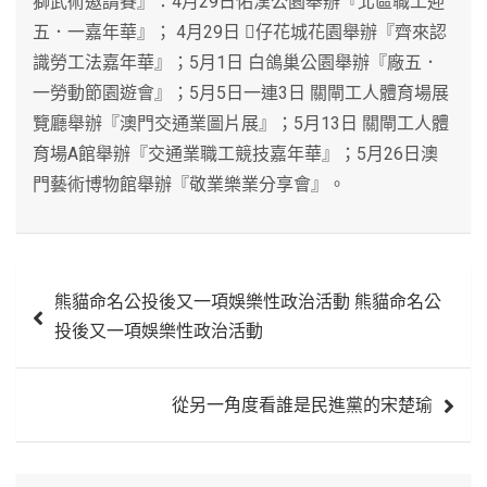
獅武術邀請賽』：4月29日佑漢公園舉辦『北區職工迎
五．一嘉年華』； 4月29日 仔花城花園舉辦『齊來認
識勞工法嘉年華』；5月1日 白鴿巢公園舉辦『廠五．
一勞動節園遊會』；5月5日一連3日 關閘工人體育場展
覽廳舉辦『澳門交通業圖片展』；5月13日 關閘工人體
育場A館舉辦『交通業職工競技嘉年華』；5月26日澳
門藝術博物館舉辦『敬業樂業分享會』。
文
熊貓命名公投後又一項娛樂性政治活動 熊貓命名公
章
投後又一項娛樂性政治活動
導
覽
從另一角度看誰是民進黨的宋楚瑜