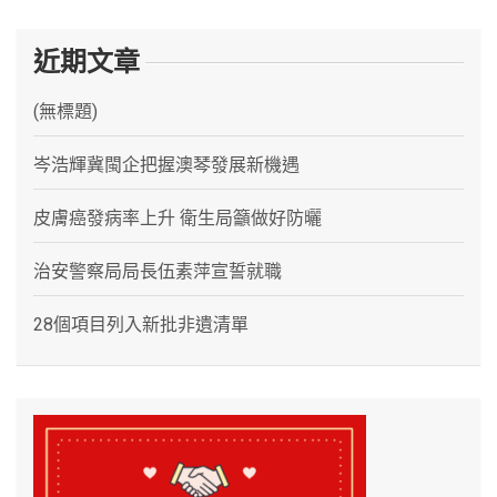
近期文章
(無標題)
岑浩輝冀閩企把握澳琴發展新機遇
皮膚癌發病率上升 衛生局籲做好防曬
治安警察局局長伍素萍宣誓就職
28個項目列入新批非遺清單