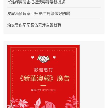
岑浩輝冀閩企把握澳琴發展新機遇
皮膚癌發病率上升 衛生局籲做好防曬
治安警察局局長伍素萍宣誓就職