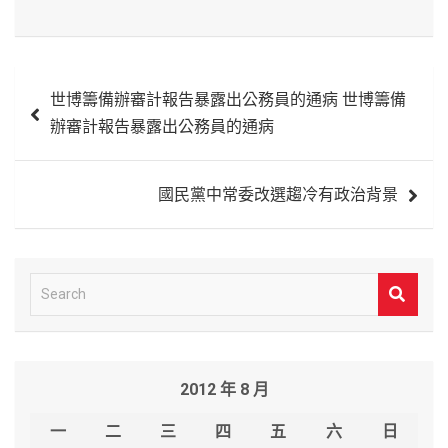
文
世博籌備辦審計報告暴露出公務員的通病 世博籌備
章
辦審計報告暴露出公務員的通病
導
覽
國民黨中常委改選趨冷有政治背景
S
e
a
r
2012 年 8 月
c
h
一
二
三
四
五
六
日