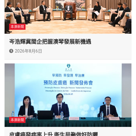
本澳新聞
岑浩輝冀閩企把握澳琴發展新機遇
2026年8月6日
本澳新聞
皮膚癌發病率上升 衛生局籲做好防曬