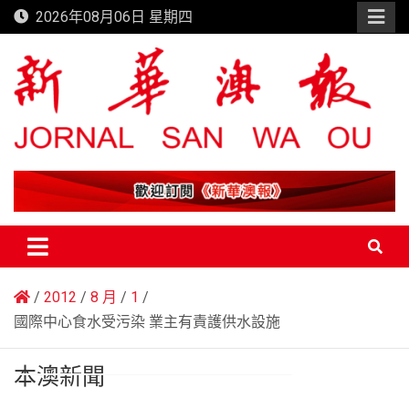
Skip
2026年08月06日 星期四
to
content
新華澳報
2012
8 月
1
國際中心食水受污染 業主有責護供水設施
本澳新聞