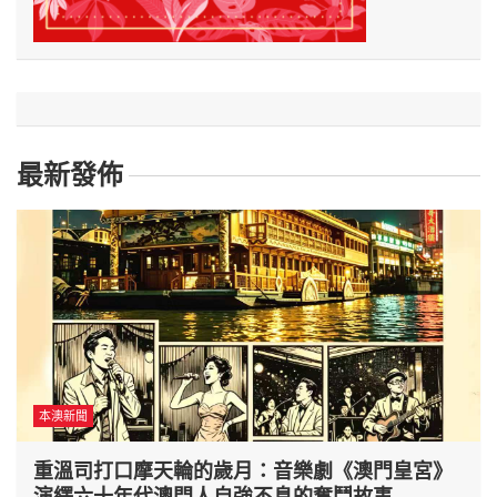
最新發佈
本澳新聞
重溫司打口摩天輪的歲月：音樂劇《澳門皇宮》
演繹六十年代澳門人自強不息的奮鬥故事