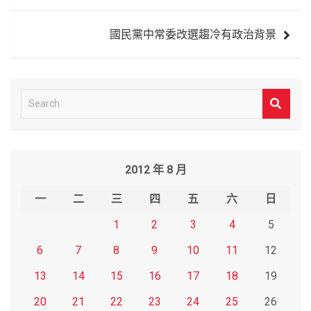
覽
國民黨中常委改選趨冷有政治背景
S
e
a
r
2012 年 8 月
c
h
一
二
三
四
五
六
日
1
2
3
4
5
6
7
8
9
10
11
12
13
14
15
16
17
18
19
20
21
22
23
24
25
26