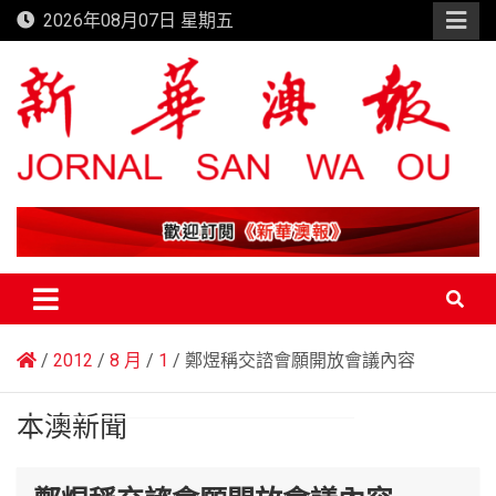
Skip
2026年08月07日 星期五
to
content
新華澳報
2012
8 月
1
鄭煜稱交諮會願開放會議內容
本澳新聞