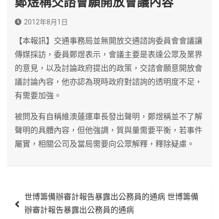
鄭煜稱交諮會願開放會議內容
2012年8月1日
【本報訊】交通事務局並無開放交通諮詢委員會會議讓
傳媒採訪，委員鄭煜表示，會議主要是表達公眾及業界
的意見，以及討論政府提出的政策，交諮會願意開放會
議討論內容，他亦認為現時政府對諮詢的透明度不足，
有需要加強。
被問及有自稱維澳蓮運車長發出聲明，鄭煜稱並不了解
聲明的具體內容，但他強調，質與量需要平衡，若事件
屬實，相關公司及當局需要向公眾解釋，釋除疑慮。
文
世博籌備辦審計報告暴露出公務員的通病 世博籌備
章
辦審計報告暴露出公務員的通病
導