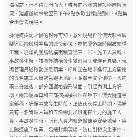
場採訪，但不得其門而入，唯有向本澳的建設辦瞭解情
況，建設辦於事故翌日下午3點多發出採訪通知，4點集
合出發去現場。
據傳媒採訪之後的報導可知，意外現場位於澳大新校區
隧道西端與橫琴島的連接部位，屬於隧道臨時圍護結構
工程，坍塌的圍護結構面積直徑三十米。施工人員稱，
事故發生時，該圍護結構發生變形且底部伴有異響，現
場管理員遂啟動應急預案，呼叫正在地下進行土方開挖
的五名施工人員緊急跑上地面，並撤至安全地帶。大約
兩三分鐘後，部分圍護樁變形彎曲，引起內側土方坍
塌，兩部坭頭車和三部挖掘機被埋在地下。澳大隧道專
案部稱，坍塌事故發生時段，正值夜晚停工時期，現場
只有一名管理人員和五名需要加班開挖土方的施工人
員。事故發生時，所有人員均緊急撤離至安全地帶，停
止隧道施工作業，迅速封鎖現場，防止引發次生事件，