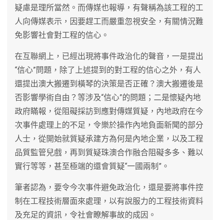
疑慮是理所當然。而傳媒也報導，有聲稱為該工程的工
人向傳媒表示，因要趕工而嚴重忽視安全，有關情況難
免影響社會對工程的信心。
在互聯網上，已經出現將事件政治化的聲音，一是提出
“信心”問題，除了上述提到的對工程的信心之外，有人
還提出澳大搬遷到橫琴的決策是否正確？澳大搬遷後是
否影響學術自由？等涉及“信心”的問題；二是懷疑內地
政府瞞報，從阻礙採訪到應對傳媒質疑，內地政府在今
次事件處理上的不足，令樂於操作內地負面新聞的部分
人士，從開始就質疑承建方為何是內地企業，以及工程
品質監管兒戲，再到質疑珠澳合作融合阻礙多多、難以
實行等等，甚至極端的還會質疑“一國兩制”。
筆者認為，要令今次事件避免政治化，還是要將事件控
制在工程技術層面來處理，以有說服力的工程技術資料
及充足的資訊，令社會瞭解事故的成因。