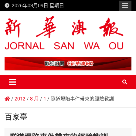
Skip
2026年08月09日 星期日
to
content
新華澳報
2012
8 月
1
隧道塌陷事件帶來的經驗教訓
百家臺