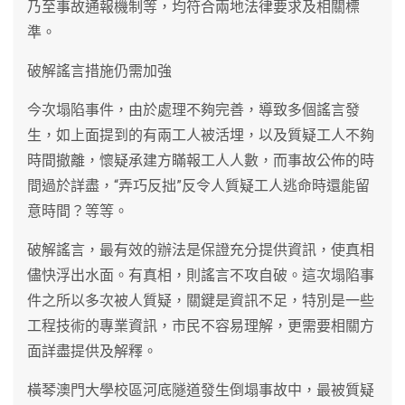
乃至事故通報機制等，均符合兩地法律要求及相關標
準。
破解謠言措施仍需加強
今次塌陷事件，由於處理不夠完善，導致多個謠言發
生，如上面提到的有兩工人被活埋，以及質疑工人不夠
時間撤離，懷疑承建方瞞報工人人數，而事故公佈的時
間過於詳盡，“弄巧反拙”反令人質疑工人逃命時還能留
意時間？等等。
破解謠言，最有效的辦法是保證充分提供資訊，使真相
儘快浮出水面。有真相，則謠言不攻自破。這次塌陷事
件之所以多次被人質疑，關鍵是資訊不足，特別是一些
工程技術的專業資訊，市民不容易理解，更需要相關方
面詳盡提供及解釋。
橫琴澳門大學校區河底隧道發生倒塌事故中，最被質疑