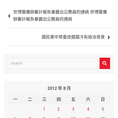
文
世博籌備辦審計報告暴露出公務員的通病 世博籌備
章
辦審計報告暴露出公務員的通病
導
覽
國民黨中常委改選趨冷有政治背景
S
e
a
r
2012 年 8 月
c
h
一
二
三
四
五
六
日
1
2
3
4
5