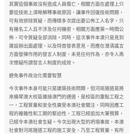
其實這個事故沒有造成人員傷亡，相關方面在處理上只
要從技術上清晰解釋事故原因，讓事件回復技術問題，
可有效排除質疑，而傳媒多次提出要公佈工人名字，只
有幾名工人且不涉及任何機密，相關方面應第一時間公
佈，可令質疑全部消除。同時，這次事件本澳只是見到
建設辦出面處理，以及特首發表意見，而應在澄清謠言
方面發揮作用的發言人制度，未見任何作為，亦令人再
次懷疑所謂發言人制度的成效。
避免事件政治化需要智慧
今次事件本身可能只是建築技術問題，但河底隧道是將
來橫琴澳大校區連接澳門的通道，是校區的重點工程之
一，工程質量和安全性廣受本澳社會關注，同時因應工
程的複雜性和工期的緊迫性，工程已經追加大筆預算，
已經令本澳社會生疑。今次出現大型的坍塌事故，本澳
社會對河底隧道工程的施工安全、乃至工程質量，有所