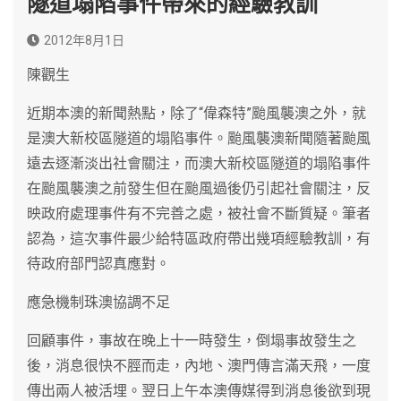
隧道塌陷事件帶來的經驗教訓
2012年8月1日
陳觀生
近期本澳的新聞熱點，除了“偉森特”颱風襲澳之外，就
是澳大新校區隧道的塌陷事件。颱風襲澳新聞隨著颱風
遠去逐漸淡出社會關注，而澳大新校區隧道的塌陷事件
在颱風襲澳之前發生但在颱風過後仍引起社會關注，反
映政府處理事件有不完善之處，被社會不斷質疑。筆者
認為，這次事件最少給特區政府帶出幾項經驗教訓，有
待政府部門認真應對。
應急機制珠澳協調不足
回顧事件，事故在晚上十一時發生，倒塌事故發生之
後，消息很快不脛而走，內地、澳門傳言滿天飛，一度
傳出兩人被活埋。翌日上午本澳傳媒得到消息後欲到現