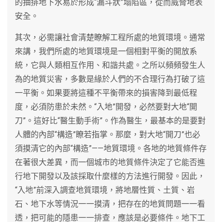
的抽排地下水易於形成“漏斗狀”塌陷區，從而威脅地表
安全。
其次，必需讓社會清楚瞭解工程所處的地質環境。通常
來講，我們所處的地質環境是一個相對平衡的開放系
統，它與人類相互作用、和諧共處。之所以頻頻發生人
為的地質災害，多數是緣於人們的不合理行為打破了這
一平衡。如果要將這種不平衡帶來的損害降到最低程
度，必須防患於未然。“入地”開發，必然要對大地“開
刀”。這好比“醫生動手術”。作為醫生，最基本的是要對
人體的內部“構造”瞭若指掌。那麼，對大地“開刀”也必
須摸清它的內部“構造”——地質環境。各地的地質條件存
在著很大差異，而一個城市的地質條件決定了它能否進
行地下開發以及該採取什麼樣的方法進行開發。因此，
“入地”前深入調查地質環境，將地層性質、土質、岩
石、地下水等情況一一摸清，把存在的地質問題一一看
透，把可能的隱患一一排查，應該是必要條件。地下工