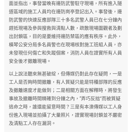
面並指出，事發當晚有邊防武警駐守現場，所有進入隧
道區域的施工人員均在邊防崗亭登記出入。事發後，邊
防武警的快速反應部隊三十多名武警人員已在七分鐘內
趕抵現場及參與搜救與清點人數，疏散現場圍觀者及劃
出封鎖區，目的是要維持邊防禁區的應有秩序。此外，
橫琴公安分局多名員警也在現場核對施工班組人員，亦
未發現任何傷亡和失蹤個案，消防人員在證實所有人員
安全後才撤離現場。
以上說法聽來無甚破綻，但傳媒仍對此存在疑問，一是
工人是否夠時間撤離，有人質疑只能是特種部隊的反應
及撤離速度才能做到；二是相關方面在解釋時，將發生
事故及撤離時間精確到分鐘之內，“弄巧反拙”而被質疑
逃命之時，誰還能留意時間？三是有本澳傳媒以工人身
份進入現場並拍攝了大量照片，證實現場封鎖並不嚴密
及清點工人存在漏洞。