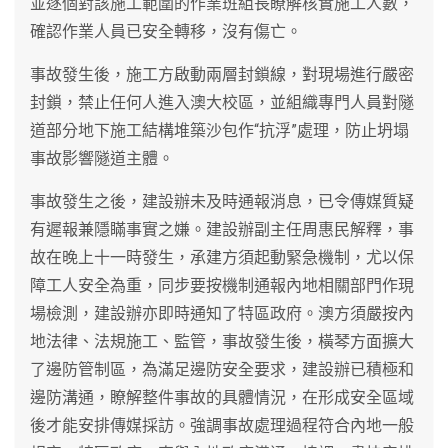
並逐個對該施工範圍的作業班組長瞭解核實施工人數，
確認作業人員已安全轉移，沒有傷亡。
事故發生後，施工方啟動兩層封鎖線，對現場進行嚴密
封鎖，禁止任何人進入澳大校區，並組織專門人員對隧
道部分地下施工結構堆築沙包作“抗浮”處理，防止坍塌
事故影響隧道主體。
事故發生之後，建設辦未及時通報消息，已令傳媒質疑
有遲報兼隱瞞事實之嫌。建設辦副主任周惠民解釋，事
故在晚上十一時發生，承建方須起動緊急機制，尤以保
障工人安全為重，同步要按機制通報內地相關部門作現
場檢測，建設辦亦即時通知了特區政府。澳方須嚴按內
地法律、法規施工、監管，事故發生後，橫琴方面擴大
了邊防管制區，為滿足邊防安全要求，建設辦已積極和
邊防溝通，瞭解整件事故的具體情況，在形成安全區域
後才能安排傳媒採訪。強調事故處理過程符合內地一般