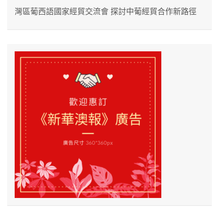
灣區葡西語國家經貿交流會 探討中葡經貿合作新路徑