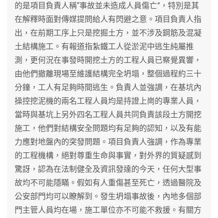
的是項目負責人稱“事故並未造成人員傷亡”，特別是其
在解釋時面對傳媒提問給人有閃避之意。項目負責人指
出，在前期工序上只是挖掘土方，並不涉及鋼筋及混凝
土結構施工。有報道指紮鐵工人從淤泥中逃生純屬推
測，更何況在事發時開挖土方的工程人員已察覺異響，
由他們撤離現場至維護結構完全坍塌，整個過程約三十
分鐘，工人有足夠時間逃生。負責人並強調，在基坑內
操控挖泥機的兩名工程人員均是持證上崗的專業人員，
當時與基坑上另外四名工程人員共同負責該段土方開挖
施工，他們對結構安全問題均有足夠的認知，以及有能
力應對地盤內的突發問題。項目負責人強調，作為專業
的工程機構，絕對尊重生命與事實，對外界的質疑感到
驚訝，認為在法制健全及資訊發達的今天，任何大型事
故均不可能隱瞞。假如有人重傷甚至死亡，透過醫院及
公安部門均可以瞭解到。發生坍塌事故後，內地多個部
門主管人員均在場，施工單位亦不可能不救援。有關方