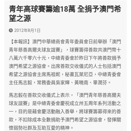
青年高球賽籌逾18萬 全捐予澳門希
望之源
2012年8月1日
【本報訊】澳門中華總商會青年委員會日前舉辦「澳門
青年慈善高爾夫球友誼賽」，球賽籌得善款共澳門幣十
八萬六千零六十元，中總青委會於昨日下午將善款捐予
澳門希望之源協會。出席善款交收儀式的人士包括澳門
希望之源協會主席馬祖妮，秘書瓦萊尼亞，中總青委會
主任馬志毅，常務委員吳家輝、黃曉南、畢潤芬。
馬志毅在善款交收儀式上表示，「澳門青年慈善高爾夫
球友誼賽」是中總青委會慶祝成立卅五周年系列活動之
一，目的是藉會慶活動融入善舉，將球賽籌募得來的善
款，不扣除成本全數捐助予澳門希望之源協會，發揮關
懷弱勢社群及互助互愛的精神。