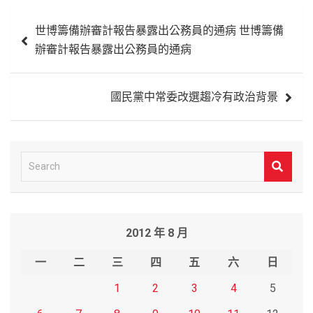
文
世博籌備辦審計報告暴露出公務員的通病 世博籌備
章
辦審計報告暴露出公務員的通病
導
覽
國民黨中常委改選趨冷有政治背景
S
e
a
r
2012 年 8 月
c
h
一
二
三
四
五
六
日
1
2
3
4
5