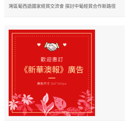
灣區葡西語國家經貿交流會 探討中葡經貿合作新路徑