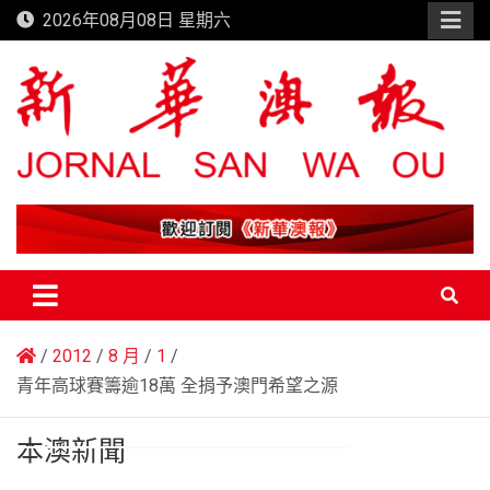
Skip
2026年08月08日 星期六
to
content
新華澳報
2012
8 月
1
青年高球賽籌逾18萬 全捐予澳門希望之源
本澳新聞