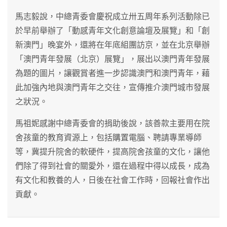
馬志毅說，中總青委會慶祝成立卅五周年系列活動除已
於早前舉辦了「動感青年文化創意論壇及展覽」和「創
新澳門」晚宴外，還將在年底組團訪京，並在北京舉辦
「澳門青年發展（北京）展覽」，展出以澳門青年發展
為題的圖片，讓觀賞者進一步認識澳門和澳門青年，藉
此加強內地與澳門青年之交往，宣傳推介澳門城市發展
之狀況。
馬祖妮感謝中總青委會的捐助後說，該善款主要用在院
舍孩童的教育資源上，包括購置電腦、聘請專業導師
等，冀提升院舍的軟硬件，提高院舍孩童的文化，讓他
們除了得到社會的關愛外，還在過程中得以成長，成為
有文化和教養的人，日後在社會工作時，回報社會作出
貢獻。