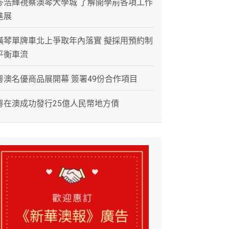
岑浩輝視察澳琴大學城 了解開學前各項工作
進展
橫琴單牌車北上爭取年內落實 擬採用預約制
平衡車流
粵澳名優商品展開幕 簽署49份合作項目
粵在澳成功發行25億人民幣地方債