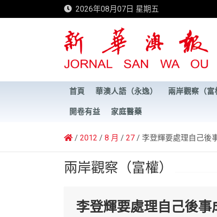
Skip
2026年08月07日 星期五
to
content
新華澳報
首頁
華澳人語（永逸）
兩岸觀察（富
開卷有益
家庭醫藥
2012
8 月
27
李登輝要處理自己後
兩岸觀察（富權）
李登輝要處理自己後事