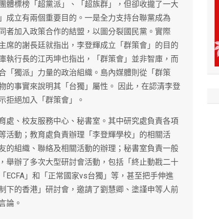
團體標榜「超黨派」、「超族群」，但卻收攏了一大
」成立有兩個重要目的。一是全力支持台聯黨成為
同者加入政策合作的結盟，以圖分裂國民黨。實際
主席的謝長廷就指出，李登輝成立「群策會」的目的
庫執行長的江丙坤也指出，「群策會」並非智庫，而
合「獨派」力量的政治組織。島內媒體則從「群策
物的事實來說明其「台獨」屬性。 因此，在認清李登
示拒絕加入「群策會」。
育處、校友服務中心、秘書室。其中研究處負責各項
等活動；教育處負責辦理「李登輝學校」的相關活
友的組織、聯絡及相關活動的辦理；秘書室負責一般
，舉辦了多次大型研討會活動，包括「終止動戡二十
ECFA」和「正常國家vs台獨」等，甚至把手伸進
制下的香港」研討會，邀請了劉慧卿、塗謹申等人前
言論。