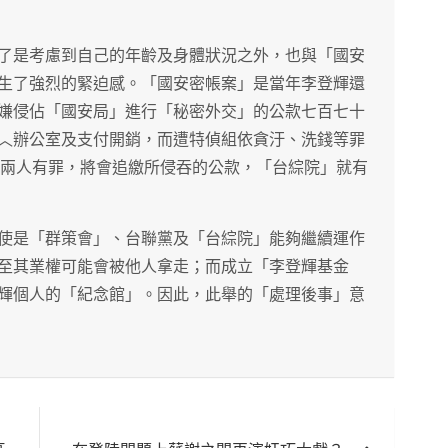
了是考慮到自己的年齡及身體狀況之外，也與「國安
生了強烈的緊迫感。「國安密帳案」是當年李登輝還
嫌侵佔「國安局」進行「秘密外交」的公款七百七十
︿辦公室及支付開銷，而遭特偵組依貪汙、洗錢等罪
決兩人有罪，將會追繳所侵吞的公款，「台綜院」就有
使是「群策會」、台聯黨及「台綜院」能夠繼續運作
至其業權可能會被他人拿走；而成立「李登輝基金
輝個人的「紀念館」。因此，此舉的「處理後事」意