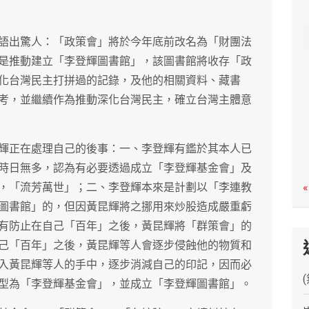
c
h
語出驚人：「政策會」將於今年底前改名為「財團法
是推動建立「李登輝圖書館」，該圖書館將收存「政
化台灣民主打拼過的記錄，及他的相關資料、藏書
考，並繼續作為推動深化台灣民主，確立台灣主體意
輝正在處理自己的後事：一、李登輝有鑑於其本人已
時日無多，認為有必要透過成立「李登輝基金會」及
，「流芳萬世」；二、李登輝本來是計劃以「李連教
«
圖書館」的，但因黃昆輝將之挪用來炒股造成嚴重虧
有防止在自己「百年」之後，黃昆輝將「群策會」的
己「百年」之後，黃昆輝等人會逐步侵蝕他的物質和
入黃昆輝等人的手中，逐步消減自己的印記，因而必
型為「李登輝基金會」，並成立「李登輝圖書館」。