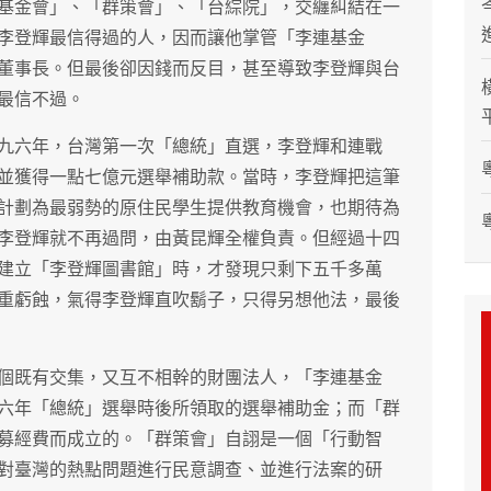
基金會」、「群策會」、「台綜院」，交纏糾結在一
李登輝最信得過的人，因而讓他掌管「李連基金
董事長。但最後卻因錢而反目，甚至導致李登輝與台
最信不過。
九六年，台灣第一次「總統」直選，李登輝和連戰
並獲得一點七億元選舉補助款。當時，李登輝把這筆
計劃為最弱勢的原住民學生提供教育機會，也期待為
李登輝就不再過問，由黃昆輝全權負責。但經過十四
建立「李登輝圖書館」時，才發現只剩下五千多萬
重虧蝕，氣得李登輝直吹鬍子，只得另想他法，最後
個既有交集，又互不相幹的財團法人，「李連基金
六年「總統」選舉時後所領取的選舉補助金；而「群
募經費而成立的。「群策會」自詡是一個「行動智
對臺灣的熱點問題進行民意調查、並進行法案的研