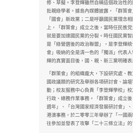
修、草擬。李登輝雖然自稱這個政治性的
批親綠學者。據島內媒體披露，「群策會
「國會」新政黨；二是呼籲國民黨理念相
上，「群策會」成立之後，當時任民進党
就是要加速國民黨的分裂。時任國民黨智
是「綠營選後的政治聯盟」，是李登輝統
會」吸納的全是清一色的「獨派」代表人
輝的真實面目後，國、親、新三黨明確表
「群策會」的組織龐大，下設研究處、教
國政議題的研究及舉辦各項研討會、論壇
動；校友服務中心負責「李登輝學校」校
行政、總務作業事務。「群策會」成立後
週年」、「台灣國家經濟發展研討會」、「
港澳事務，於二零零三年舉辦了「一國兩
往參加並發表了攻擊「二十三條立法」的