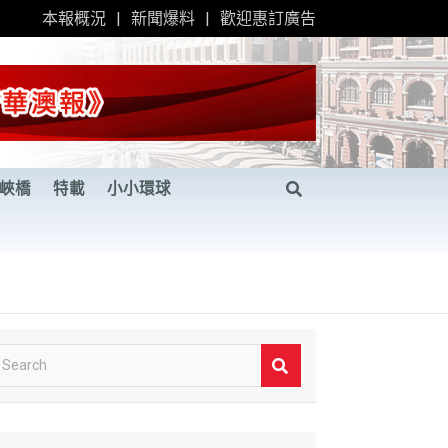
本報概況
新聞爆料
歡迎惠訂廣告
峽橋
特載
小小環球
S