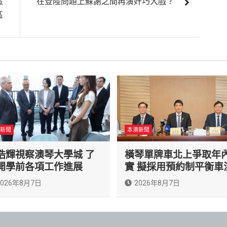
區
在登陸問題上蘇謝之間再演奸巧大戲？
區
新聞
本澳新聞
浩輝視察澳琴大學城 了
橫琴單牌車北上爭取年
開學前各項工作進展
實 擬採用預約制平衡車
2026年8月7日
2026年8月7日