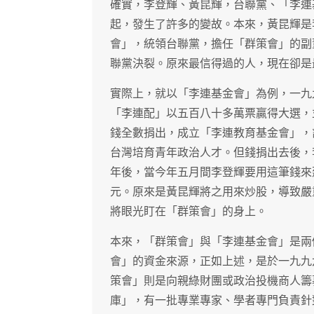
確實，李登輝、黃昆輝，台聯黨、「李連
起，發生了許多的變故。本來，黃昆輝是
會」，統領台聯黨，擔任「群策會」的副
聯黨決裂。原來最信得過的人，現在卻是
實際上，就以「李連基金會」為例，一九
「李連配」以五百八十多萬票贏得大選，
錢全數捐出，成立「李連教育基金會」，
台灣培育青年政治人才。但錢捐出去後，
年後，當今年五月間李登輝要用這筆錢來
元。原來是黃昆輝將之用來炒股，導致嚴
將眼光盯在「群策會」的身上。
本來，「群策會」與「李連基金會」是兩
會」的資金來源，正如上述，是於一九九
策會」則是向親綠財團或政治投機商人籌
庫」，有一批專業專家、學者專門負責針