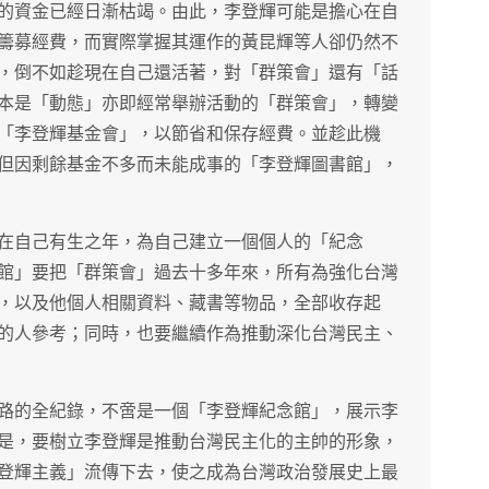
的資金已經日漸枯竭。由此，李登輝可能是擔心在自
籌募經費，而實際掌握其運作的黃昆輝等人卻仍然不
，倒不如趁現在自己還活著，對「群策會」還有「話
本是「動態」亦即經常舉辦活動的「群策會」，轉變
「李登輝基金會」，以節省和保存經費。並趁此機
但因剩餘基金不多而未能成事的「李登輝圖書館」，
在自己有生之年，為自己建立一個個人的「紀念
館」要把「群策會」過去十多年來，所有為強化台灣
，以及他個人相關資料、藏書等物品，全部收存起
的人參考；同時，也要繼續作為推動深化台灣民主、
路的全紀錄，不啻是一個「李登輝紀念館」，展示李
是，要樹立李登輝是推動台灣民主化的主帥的形象，
登輝主義」流傳下去，使之成為台灣政治發展史上最