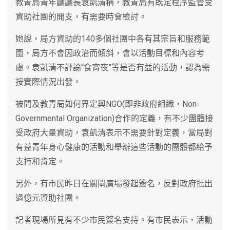
教青局青年廳廳長袁凱清稱，教青局有既定程序監管受
資助社團的開支，有需要時會檢討。
她說，局方資助的140多個社團中各有其宗旨和服務範
圍，局方不會因政治而傾斜，會以活動目標和內容考
慮。袁凱清不評論“食宵夜”等是否有益的活動，認為需
按實際情況出發。
被問及教青局如何界定與NGO(即非政府組織，Non-
Governmental Organization)合作的定義，有不少團體接
受政府大量資助，袁凱清表示不需要針對定義，當局對
有益青年身心健康的活動和舉辦這些活動的團體都給予
支持和肯定。
另外，有市民昨日在關閘廣場發起簽名，反對政府批出
過億元資助社團。
記者現場所見有不少市民簽名支持。有市民表示，活動