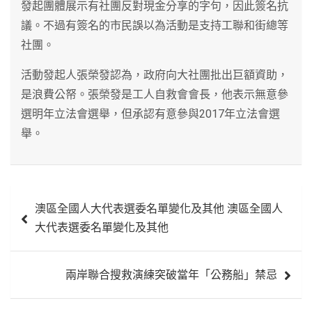
發起團體展示有社團反對現金分享的字句，因此簽名抗
議。不過有簽名的市民誤以為活動是支持工聯和街總等
社團。
活動發起人張榮發認為，政府向大社團批出巨額資助，
是浪費公帑。張榮發是工人自救會會長，他表示無意參
選明年立法會選舉，但承認有意參與2017年立法會選
舉。
文
澳區全國人大代表選委名單變化及其他 澳區全國人
章
大代表選委名單變化及其他
導
覽
兩岸聯合搜救演練突破當年「公務船」禁忌