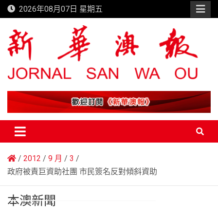
Skip
2026年08月07日 星期五
to
content
新華澳報
2012
9 月
3
政府被責巨資助社團 市民簽名反對傾斜資助
本澳新聞