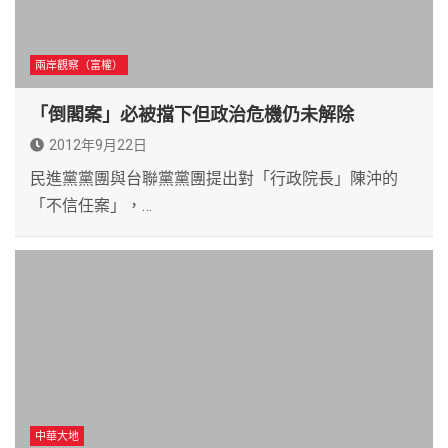
兩岸觀察（富權）
「倒閣案」必被擋下但政治危機仍未解除
2012年9月22日
民進黨黨團與台聯黨黨團提出對「行政院長」陳沖的
「不信任案」，…
中華大地