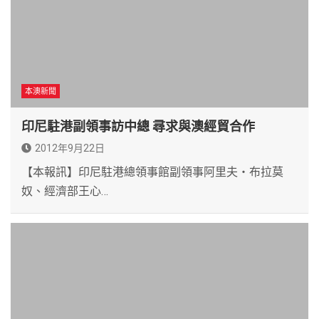
本澳新聞
印尼駐港副領事訪中總 尋求與澳經貿合作
2012年9月22日
【本報訊】印尼駐港總領事館副領事阿里夫‧布拉莫
奴、經濟部王心…