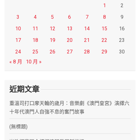
1
2
3
4
5
6
7
8
9
10
11
12
13
14
15
16
17
18
19
20
21
22
23
24
25
26
27
28
29
30
« 8 月
10 月 »
近期文章
重溫司打口摩天輪的歲月：音樂劇《澳門皇宮》演繹六
十年代澳門人自強不息的奮鬥故事
(無標題)