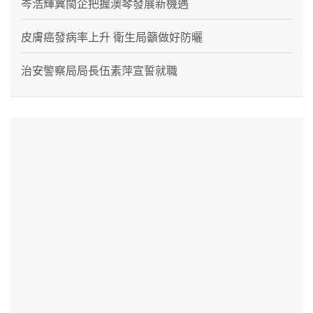
岑浩輝冀閩企把握澳琴發展新機遇
皮膚癌發病率上升 衛生局籲做好防曬
治安警察局局長伍素萍宣誓就職