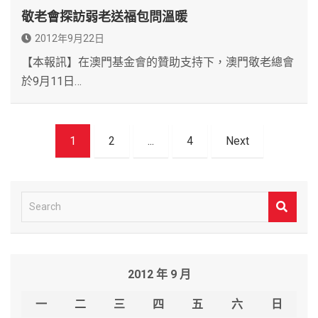
敬老會探訪弱老送福包問溫暖
2012年9月22日
【本報訊】在澳門基金會的贊助支持下，澳門敬老總會
於9月11日…
文
1
2
...
4
Next
章
導
覽
S
e
a
r
2012 年 9 月
c
h
一
二
三
四
五
六
日