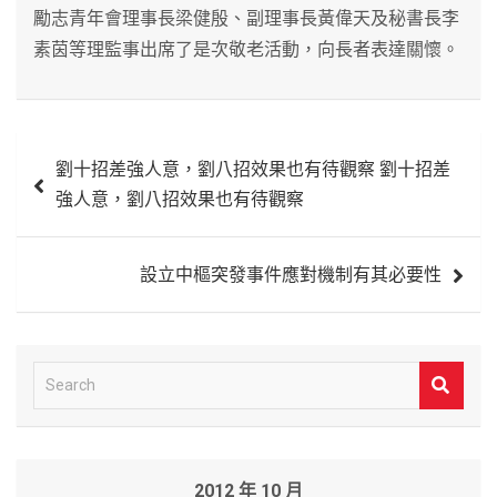
勵志青年會理事長梁健殷、副理事長黃偉天及秘書長李
素茵等理監事出席了是次敬老活動，向長者表達關懷。
文
劉十招差強人意，劉八招效果也有待觀察 劉十招差
章
強人意，劉八招效果也有待觀察
導
覽
設立中樞突發事件應對機制有其必要性
S
e
a
r
2012 年 10 月
c