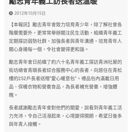
勵志青年義工訪長者送溫暖
2012年10月15日
【本報訊】勵志青年會致力培育青少年，除了解社會各
階層需要外，更常常舉辦關注民生活動，組織青年義工
定期探訪弱勢社群，加強長者與青年溝通，培育青年人
關心身邊每一個，令社會變得更和諧。
勵志青年會日前織了約六十名青年義工探訪青洲社屋的
街坊總會青頤長者綜合服務中心的長者，向居住在青松
樓的252戶長者送贈“愛心暖意包”。禮品包內滿載日用
品、保暖衣物和營養食品，為長者補充營養，增強體
魄。
長者感謝勵志青年會對他們的關愛，說看到青年義工活
力充沛，令自己活潑起來，心境變得開朗，希望日後多
與年青人接觸。