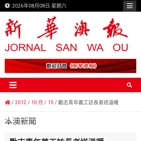
Skip
2026年08月08日 星期六
to
content
新華澳報
2012
10 月
15
勵志青年義工訪長者送溫暖
本澳新聞