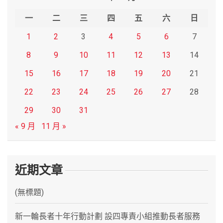
h
一
二
三
四
五
六
日
1
2
3
4
5
6
7
8
9
10
11
12
13
14
15
16
17
18
19
20
21
22
23
24
25
26
27
28
29
30
31
« 9 月
11 月 »
近期文章
(無標題)
新一輪長者十年行動計劃 設四專責小組推動長者服務