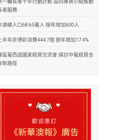
新一輪長者十年行動計劃 設四專責小組推動
長者服務
本澳總人口68.65萬人 按年增加600人
上半年非博彩消費444.7億 按年增加17.4%
灣區葡西語國家經貿交流會 探討中葡經貿合
作新路徑