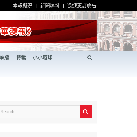
本報概況
新聞爆料
歡迎惠訂廣告
峽橋
特載
小小環球
S