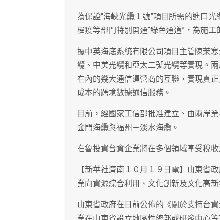
為保證“海峽光纜１號”項目所需的進口
檢疫等部門特別開通“綠色通道”，為施
據中英海底系統有限公司項目主管陳茉寒
纜、中美光纜和亞太二號光纜等實現。兩
在內的幾大通信運營商的互聯，實現真正
成本的跨境數據通信服務。
目前，經國家工信部批准建立、由兩岸業
金門海纜與福州－淡水海纜。
在魯投資台資企業將在多個領域享受稅收
【新華社濟南１０月１９日電】山東省政
業向資源綜合利用、文化創新及文化高新
山東省政府在日前公佈的《關於支持台資
業在山東省設立地區性總部或研發中心等