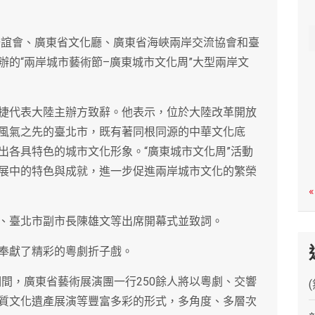
c
h
化聯誼會、廣東省文化廳、廣東省海峽兩岸交流協會和臺
辦的“兩岸城市藝術節–廣東城市文化周”大型兩岸文
捷代表大陸主辦方致辭。他表示，位於大陸改革開放
風氣之先的臺北市，既有著同根同源的中華文化底
出各具特色的城市文化形象。“廣東城市文化周”活動
展中的特色與成就，進一步促進兩岸城市文化的繁榮
«
、臺北市副市長陳雄文等出席開幕式並致詞。
奉獻了精彩的粵劇折子戲。
期間，廣東省藝術展演團一行250餘人將以粵劇、交響
質文化遺產展演等豐富多彩的形式，多角度、多層次