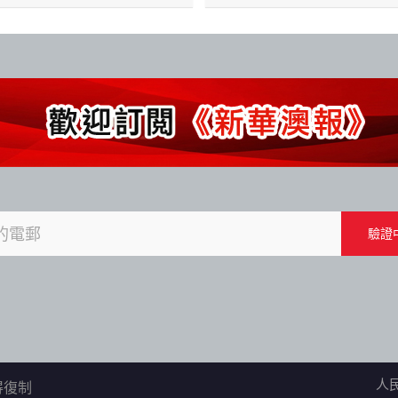
人
不得復制