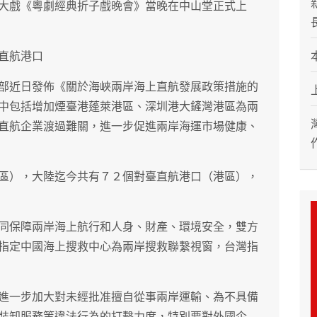
大戲《粵劇經典折子戲晚會》當晚在中山堂正式上
直航港口
部近日發佈《關於海峽兩岸海上直航發展政策措施的
中包括增加煙臺港蓬萊港區、深圳港大鏟灣港區為兩
直航企業渡過難關，進一步促進兩岸海運市場健康、
區），大陸迄今共有７２個對臺直航港口（港區），
同保障兩岸海上航行和人身、財產、環境安全，雙方
指定中國海上搜救中心為兩岸搜救聯繫視窗，台灣指
進一步加大對未經批准擅自從事兩岸運輸、為不具備
裝卸服務等違法行為的打擊力度，特別要對外國企