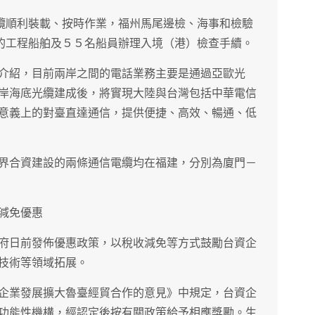
光纜順利裝載、按時作業，福州馬尾邊檢、海事和檢驗
工的工程船舶及５５名船員辦理入境（港）檢查手續。
介紹，目前兩岸之間的電話業務主要是通過亞歐光
岸海底光纜建成後，將實現大陸與台灣包括中華電信
意義上的對臺直達通信，提供便捷、高效、暢通、低
界合資建設的兩條通信電纜均在福建，分別為廈門－
減免優惠
府日前發佈優惠政策，以稅收減免等方式鼓勵台資企
技術等領域拓展。
企業發展擴大魯臺經貿合作的意見》中規定，台資企
功能性機構，經認定後按有關政策給予相應獎勵。生