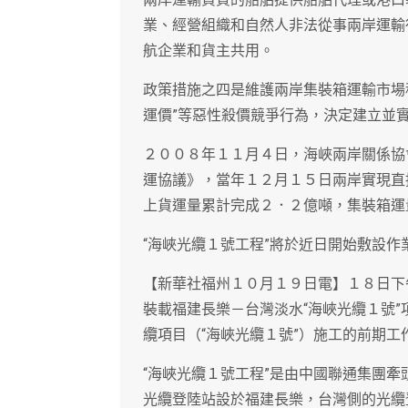
業、經營組織和自然人非法從事兩岸運輸
航企業和貨主共用。
政策措施之四是維護兩岸集裝箱運輸市場秩
運價”等惡性殺價競爭行為，決定建立並
２００８年１１月４日，海峽兩岸關係協
運協議》，當年１２月１５日兩岸實現直
上貨運量累計完成２．２億噸，集裝箱運
“海峽光纜１號工程”將於近日開始敷設作
【新華社福州１０月１９日電】１８日下
裝載福建長樂－台灣淡水“海峽光纜１號
纜項目（“海峽光纜１號”）施工的前期
“海峽光纜１號工程”是由中國聯通集團
光纜登陸站設於福建長樂，台灣側的光纜