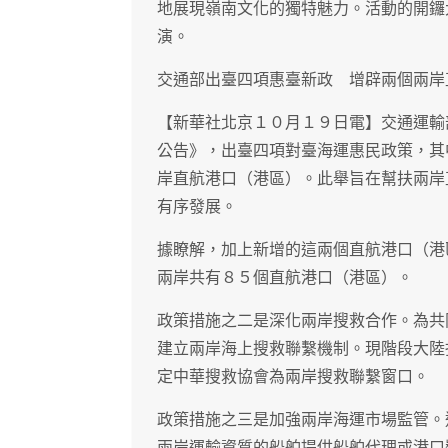
地展現嶺南文化的獨特魅力。活動的開鑼
演。
交通部出臺四項惠臺新政 增辟兩個兩岸
【新華社北京１０月１９日電】交通運輸
公告》，出臺四項對臺海運惠民政策，其
岸直航港口（港區）。此舉旨在幫扶兩岸
有序發展。
據瞭解，加上新增的這兩個直航港口（港
兩岸共有８５個直航港口（港區）。
政策措施之二是深化兩岸搜救合作。為共
建立兩岸海上搜救聯繫機制。現階段大陸
定中華搜救協會為兩岸搜救聯繫窗口。
政策措施之三是加強兩岸海運市場監管。
兩岸運輸資質的船舶提供船舶代理或港口