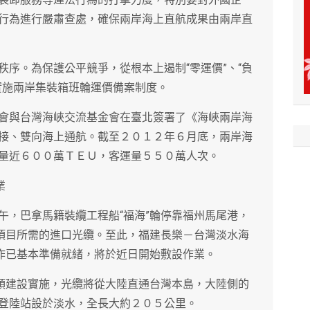
行為進行嚴肅查處，確保兩岸海上直航成果由兩岸直
序。為保護公平競爭，從根本上遏制“零運價”、“負
實施兩岸集裝箱班輪運價備案制度。
會與台灣海峽交流基金會在臺北簽署了《海峽兩岸海
接、雙向海上通航。截至２０１２年６月底，兩岸海
量近６００萬ＴＥＵ，客運量５５０萬人次。
業
午，巴拿馬籍裝纜工程船“福海”輪停靠福州馬尾港，
”項目所需的進口光纜。至此，福建長樂－台灣淡水海
工作已基本準備就緒，將於近日開始敷設作業。
牽頭建設實施，光纜將從大陸直通台灣本島，大陸側的
登陸站設於淡水，全長大約２０５公里。