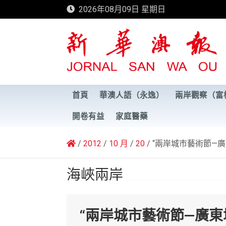
Skip
2026年08月09日 星期日
to
content
新華澳報
首頁
華澳人語（永逸）
兩岸觀察（富
開卷有益
家庭醫藥
2012
10 月
20
“兩岸城市藝術節—
海峽兩岸
“兩岸城市藝術節—廣東