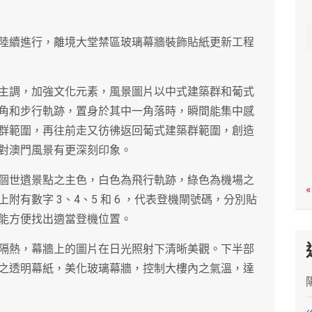
c
h
陸續進行，離境大堂禁區玻璃幕牆裝飾貼紙更新工程
主調，加強文化元素，風景圖片以中式建築群和葡式
角和步行軌跡，置身於其中一角落時，瞬間能集中感
群範圍，再往前走又彷彿返回葡式建築群範圍，創造
對澳門風景有更深刻印象。
個世遺景點之主色，白色為飛行軌跡，綠色為機場之
«
有數字 3、4、5 和 6 ，代表登機閘號碼，分別貼
能方便找出適當登機位置。
隔熱，幕牆上的圖片在日光照射下清晰美觀。下半部
之透明幕紙，美化玻璃幕牆，控制大樓內之氣溫，達