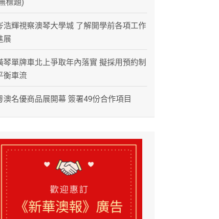
(無標題)
岑浩輝視察澳琴大學城 了解開學前各項工作
進展
橫琴單牌車北上爭取年內落實 擬採用預約制
平衡車流
粵澳名優商品展開幕 簽署49份合作項目