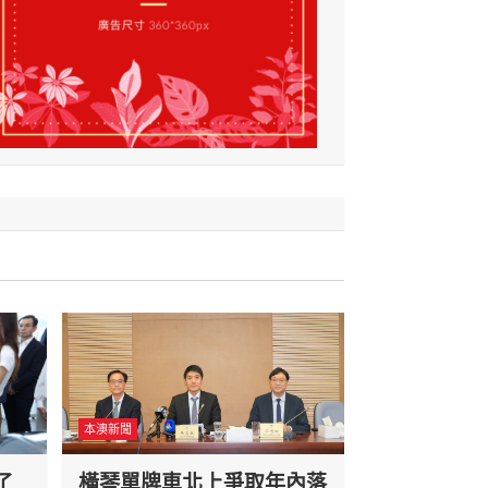
本澳新聞
了
橫琴單牌車北上爭取年內落