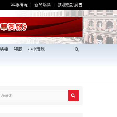
本報概況
新聞爆料
歡迎惠訂廣告
峽橋
特載
小小環球
S