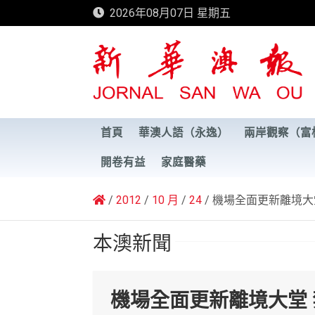
Skip
2026年08月07日 星期五
to
content
新華澳報
首頁
華澳人語（永逸）
兩岸觀察（富
開卷有益
家庭醫藥
2012
10 月
24
機場全面更新離境大
本澳新聞
機場全面更新離境大堂