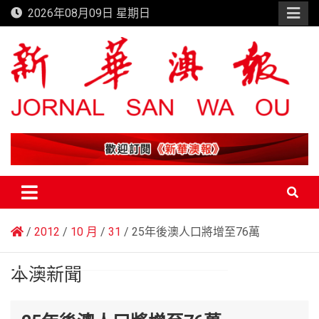
Skip
2026年08月09日 星期日
to
content
新華澳報
2012
10 月
31
25年後澳人口將增至76萬
本澳新聞