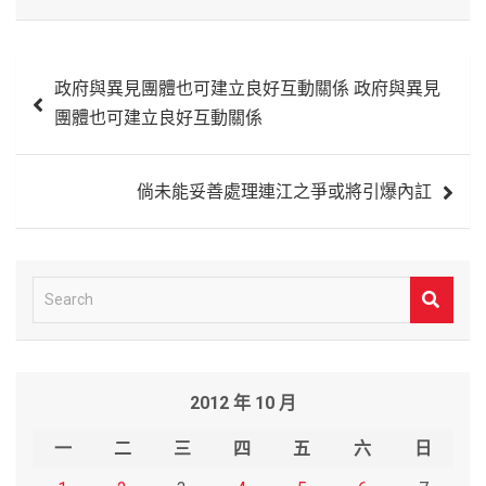
文
政府與異見團體也可建立良好互動關係 政府與異見
章
團體也可建立良好互動關係
導
覽
倘未能妥善處理連江之爭或將引爆內訌
S
e
a
r
2012 年 10 月
c
h
一
二
三
四
五
六
日