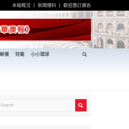
本報概況
新聞爆料
歡迎惠訂廣告
峽橋
特載
小小環球
S