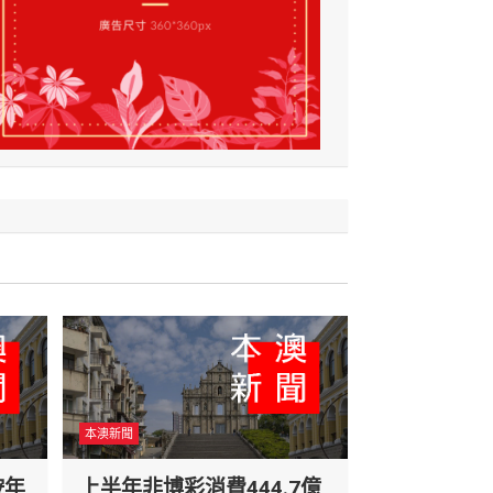
本澳新聞
按年
上半年非博彩消費444.7億