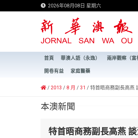
Skip
2026年08月08日 星期六
to
content
新華澳報
首頁
華澳人語（永逸）
兩岸觀察（富
開卷有益
家庭醫藥
2013
8 月
31
特首晤商務副長高燕 
本澳新聞
特首晤商務副長高燕 