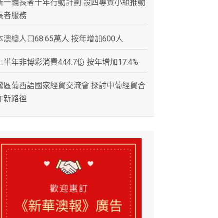
新一輪長者十年行動計劃 設四專責小組推動
長者服務
本澳總人口68.65萬人 按年增加600人
上半年非博彩消費444.7億 按年增加17.4%
灣區葡西語國家經貿交流會 探討中葡經貿合
作新路徑