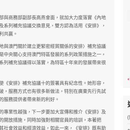
c
h
部與商務部副部長高燕會面，就加大力度落實《內地
及系列補充協議交換意見，雙方認為活用《安排》，
利共贏。
地與澳門關於建立更緊密經貿關係的安排〉補充協議
是中央關心支持澳門特區發展的系列政策措施之一，
系列補充協議得以落實，為特區十年來的發展帶來很
«
使《安排》補充協議十的簽署具有紀念性。她形容，
破，服務方式也有很多新做法，特別在廣東先行先試
的服務提供者帶來新的利好。
的專業性越強，下一步要加大宣傳和推介《安排》及
的開放措施，同時加強對相關官員的培訓，本著把
其社會效益和經濟效益，如此一來，《安排》既有助