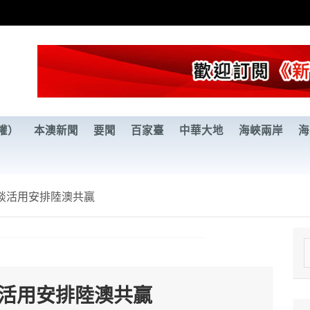
權）
本澳新聞
要聞
百家臺
中華大地
海峽兩岸
海
談活用安排陸澳共贏
e
a
談活用安排陸澳共贏
r