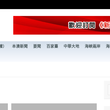
權）
本澳新聞
要聞
百家臺
中華大地
海峽兩岸
海
e
a
r