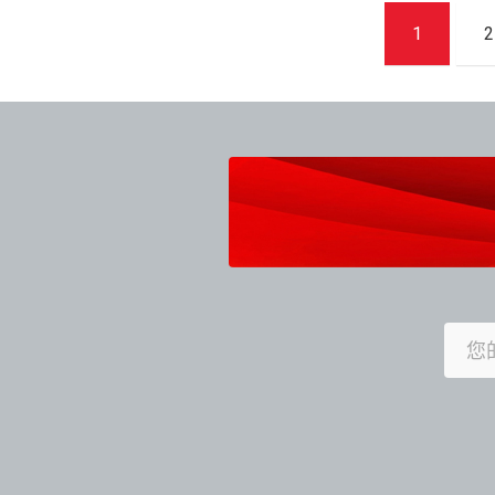
文
1
2
章
導
覽