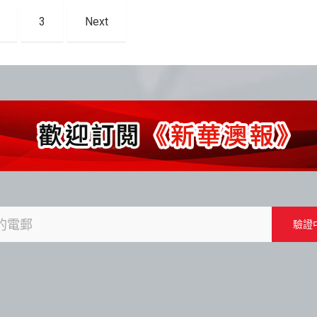
3
Next