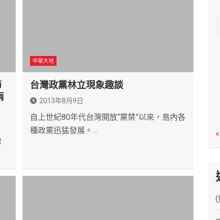
c
h
中華大地
節
台灣政黨林立現象趣談
兩
2013年8月9日
自上世紀80年代台灣開放“黨禁”以來，島內各
種政黨迅猛發展。…
«
緻