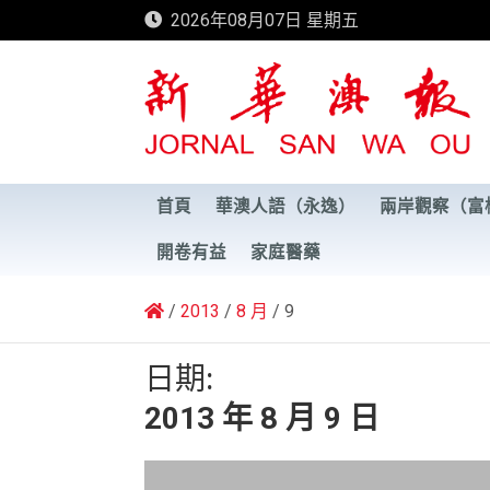
Skip
2026年08月07日 星期五
to
content
新華澳報
首頁
華澳人語（永逸）
兩岸觀察（富
開卷有益
家庭醫藥
2013
8 月
9
日期:
2013 年 8 月 9 日