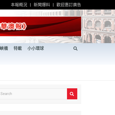
本報概況
新聞爆料
歡迎惠訂廣告
峽橋
特載
小小環球
S