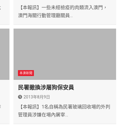
六
【本報訊】一些未經檢疫的肉類流入澳門，
澳門海關行動管理廳關員…
本澳新聞
民署撤換涉屠狗保安員
2013年8月9日
作
【本報訊】1名自稱為民署玻璃回收場的外判
管理員涉嫌在場內屠宰…