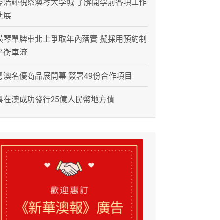
岑浩輝視察澳琴大學城 了解開學前各項工作
進展
橫琴單牌車北上爭取年內落實 擬採用預約制
平衡車流
粵澳名優商品展開幕 簽署49份合作項目
粵在澳成功發行25億人民幣地方債