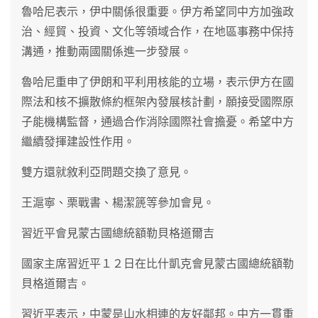
魯哈尼表示，伊中關係很重要。伊方希望同中方加強政
治、經貿、投資、文化等領域合作，在地區事務中保持
溝通，推動兩國關係進一步發展。
魯哈尼重申了伊朗和平利用核能的立場，表示伊方在國
際法和核不擴散條約框架內發展核計劃，願接受國際原
子能機構監督，通過合作消除國際社會擔憂。希望中方
繼續發揮建設性作用。
雙方還就敘利亞問題交換了意見。
王滬寧、栗戰書、楊潔篪等參加會見。
習近平會見蒙古國總統額勒貝格道爾吉
國家主席習近平１２日在比什凱克會見蒙古國總統額勒
貝格道爾吉。
習近平表示，中蒙是山水相連的友好鄰邦。中方一貫重