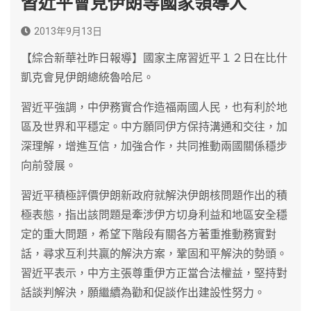
習近平會見伊朗等國家領導人
2013年9月13日
【綜合新華社昨日報導】國家主席習近平１２日在比什
凱克會見伊朗總統魯哈尼。
習近平強調，中伊務實合作造福兩國人民，也有利於地
區及世界和平穩定。中方願同伊方保持溝通和交往，加
深理解，增進互信，加強合作，共同推動兩國關係穩步
向前發展。
習近平積極評價伊朗新政府就解決伊朗核問題作出的積
極表態，指出該問題是牽涉伊方切身利益和地區安全穩
定的重大問題，希望下階段有關各方著重推動務實對
話，尋求互利共贏的解決方案，鞏固和平解決的勢頭。
習近平表示，中方主張尊重伊方正當合法權益，堅持對
話談判解決，願繼續為勸和促談作出建設性努力。