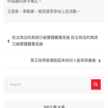
作協議的簽字儀式。
王滬寧、栗戰書、楊潔篪等參加上述活動。
文
民主政治的真諦已被實踐嚴重歪曲 民主政治的真諦
章
已被實踐嚴重歪曲
導
覽
馬王政爭高潮迭起未知何人能笑到最後
S
e
a
r
2013 年 9 月