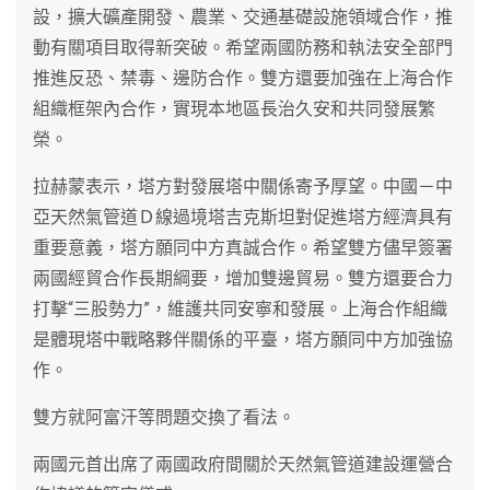
設，擴大礦產開發、農業、交通基礎設施領域合作，推
動有關項目取得新突破。希望兩國防務和執法安全部門
推進反恐、禁毒、邊防合作。雙方還要加強在上海合作
組織框架內合作，實現本地區長治久安和共同發展繁
榮。
拉赫蒙表示，塔方對發展塔中關係寄予厚望。中國－中
亞天然氣管道Ｄ線過境塔吉克斯坦對促進塔方經濟具有
重要意義，塔方願同中方真誠合作。希望雙方儘早簽署
兩國經貿合作長期綱要，增加雙邊貿易。雙方還要合力
打擊“三股勢力”，維護共同安寧和發展。上海合作組織
是體現塔中戰略夥伴關係的平臺，塔方願同中方加強協
作。
雙方就阿富汗等問題交換了看法。
兩國元首出席了兩國政府間關於天然氣管道建設運營合