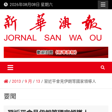
Skip
2026年08月08日 星期六
to
content
新華澳報
2013
9 月
13
習近平會見伊朗等國家領導人
要聞