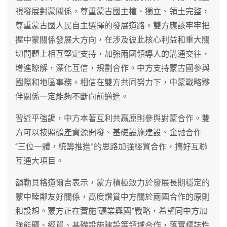
視發展對蒙關係，尊重蒙古國主權、獨立、領土完整，
尊重蒙古國人民自主選擇的發展道路。雙方應該牢牢把
握中蒙關係發展大方向，在涉及彼此核心利益和重大關
切問題上相互堅定支持，加強兩國領導人的溝通交往，
增進瞭解，深化互信，規劃合作。中方支持蒙古國參與
國際和地區事務。相信在雙方共同努力下，中蒙戰略夥
伴關係一定能夠不斷向前邁進。
習近平強調，中方本著互利共贏原則參與對蒙合作。雙
方可以按照礦產資源開發、基礎設施建設、金融合作
“三位一體，統籌推進”的思路加強經貿合作，搞好互聯
互通大項目。
額勒貝格道爾吉表示，蒙方積極致力於發展長期穩定的
蒙中睦鄰友好關係，高度讚賞中方關於兩國合作的原則
和設想。蒙方正在實施“礦業興國”戰略，希望同中方加
強能礦、經貿、基礎設施建設等領域合作，落實標誌性