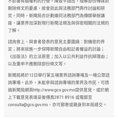
不影響有關權利的行使。陳致平指出，理解部份傳媒對
刪除條文的憂慮，故會就此與法務部門再作討論和研
究。同時，新聞局亦計劃連同法務部門為傳媒舉辦講
座，讓業界加深對現行新聞法規及與保密相關的法規的
了解。
諮詢會上，與會者發表的意見主要圍繞：對機密的界
定；將來就進一步保障新聞自由和記者權益的討論；
《出版法》的立法原意；加入以公共利益作抗辯理由；
以及重申不應刪除部份條文等。
新聞局將於12日舉行第五場業界諮詢專場及一場公眾諮
詢專場。此外，未能參與諮詢專場的業界及市民，可透
過新聞局網頁http://www.gcs.gov.mo提供意見，或於網
上下載意見表填妥後傳真2871 8916 或電郵至
consulta@gcs.gov.mo，亦可郵寄或親身到本局遞交。