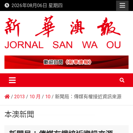
Skip
2026年08月06日 星期四
to
content
新華澳報
2013
10 月
10
新聞局：傳媒有權接近資訊來源
本澳新聞