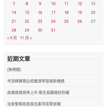
7
8
9
10
11
12
13
14
15
16
17
18
19
20
21
22
23
24
25
26
27
28
29
30
31
« 9 月
11 月 »
近期文章
(無標題)
岑浩輝冀閩企把握澳琴發展新機遇
皮膚癌發病率上升 衛生局籲做好防曬
治安警察局局長伍素萍宣誓就職