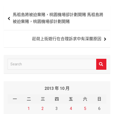
文
馬祖島將被迫棄賭，桃園機場卻計劃開賭 馬祖島將
章
被迫棄賭，桃園機場卻計劃開賭
導
覽
莊荷上街遊行在合理訴求中有深層原因
S
e
a
r
2013 年 10 月
c
h
一
二
三
四
五
六
日
1
2
3
4
5
6