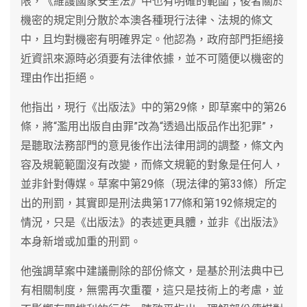
限，《維護國家安全法》中也有明確的範圍；後者關於
機密的規定則分散於本澳各種現行法律、法規的條文
中，且均對機密有明確界定。他認為，政府部門拒絕接
近資訊來源時必須要有法律依據，並不可隨便以機密的
理由作出拒絕。
他指出，現行《出版法》中的第29條，即草案中的第26
條，將“濫用出版自由罪”改為“透過出版品作出犯罪”，
是聽取法務部門的意見後作出法律用詞的調整，條文內
容及規範範圍沒有改變，而條文規範的對象是任何人，
並非針對傳媒。草案中第29條（現法律的第33條）所定
出的刑罰，其實即是刑法典第177條和第192條規定的
情況，只是《出版法》的表述更具體，並非《出版法》
本身新增或加重的刑罰。
他強調草案中建議刪除的部份條文，是基於刑法典中已
有相關制度，無需再次重覆，這只是技術上的考慮，並