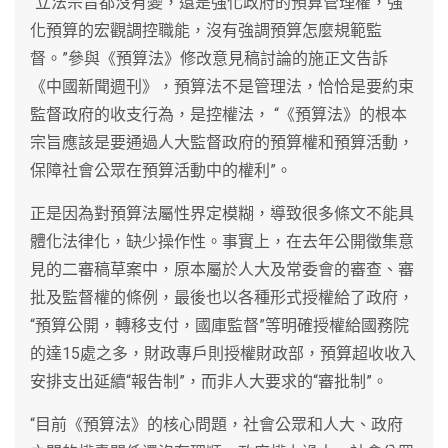
“立法宗旨都沒有變，還是強化政府的預算管理權，強
化預算的宏觀調控職能，沒有強調預算怎麼規範監
督。”參與《預算法》修改意見稿討論的施正文告訴
《中國新聞週刊》，預算法不是管理法，恰恰是要約束
監督政府的收支行為，是控權法， “《預算法》的根本
宗旨應該是要通過人大監督政府的預算權和預算活動，
保障社會公眾在預算活動中的權利”。
正是因為對預算法屬性界定模糊，導致很多條文不能具
體化法律化，缺少操作性。事實上，在去年公開徵集意
見的二審稿草案中，原本屬於人大及常委會的審查、審
批及監督權的條例，最後也以各種形式授權給了政府，
“預算公開，轉移支付，國庫監督”等明確授權給國務院
的達15處之多，財政專戶則授權財政部，預算超收收入
安排支出延續“報告制”，而非人大要求的“審批制”。
“目前《預算法》的核心問題，社會公眾和人大、政府