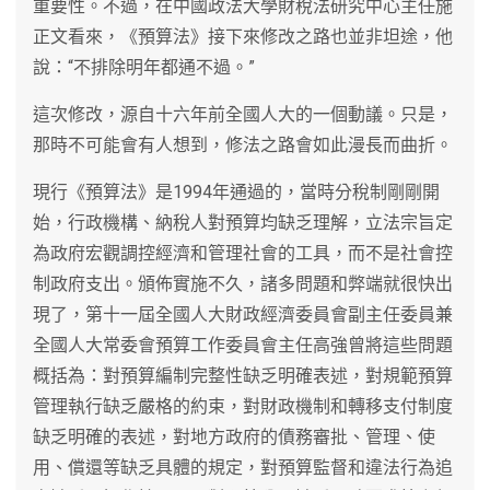
重要性。不過，在中國政法大學財稅法研究中心主任施
正文看來，《預算法》接下來修改之路也並非坦途，他
說：“不排除明年都通不過。”
這次修改，源自十六年前全國人大的一個動議。只是，
那時不可能會有人想到，修法之路會如此漫長而曲折。
現行《預算法》是1994年通過的，當時分稅制剛剛開
始，行政機構、納稅人對預算均缺乏理解，立法宗旨定
為政府宏觀調控經濟和管理社會的工具，而不是社會控
制政府支出。頒佈實施不久，諸多問題和弊端就很快出
現了，第十一屆全國人大財政經濟委員會副主任委員兼
全國人大常委會預算工作委員會主任高強曾將這些問題
概括為：對預算編制完整性缺乏明確表述，對規範預算
管理執行缺乏嚴格的約束，對財政機制和轉移支付制度
缺乏明確的表述，對地方政府的債務審批、管理、使
用、償還等缺乏具體的規定，對預算監督和違法行為追