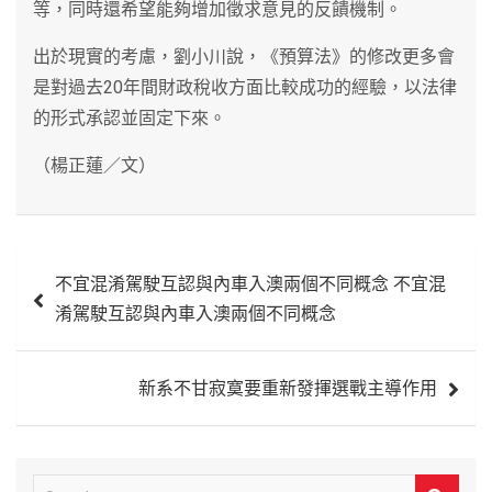
等，同時還希望能夠增加徵求意見的反饋機制。
出於現實的考慮，劉小川說，《預算法》的修改更多會
是對過去20年間財政稅收方面比較成功的經驗，以法律
的形式承認並固定下來。
（楊正蓮／文）
文
不宜混淆駕駛互認與內車入澳兩個不同概念 不宜混
章
淆駕駛互認與內車入澳兩個不同概念
導
覽
新系不甘寂寞要重新發揮選戰主導作用
S