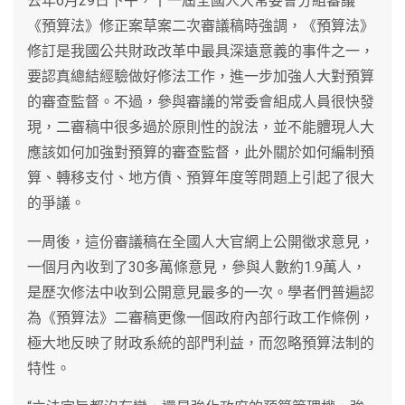
去年6月29日下午，十一屆全國人大常委會分組審議
《預算法》修正案草案二次審議稿時強調，《預算法》
修訂是我國公共財政改革中最具深遠意義的事件之一，
要認真總結經驗做好修法工作，進一步加強人大對預算
的審查監督。不過，參與審議的常委會組成人員很快發
現，二審稿中很多過於原則性的說法，並不能體現人大
應該如何加強對預算的審查監督，此外關於如何編制預
算、轉移支付、地方債、預算年度等問題上引起了很大
的爭議。
一周後，這份審議稿在全國人大官網上公開徵求意見，
一個月內收到了30多萬條意見，參與人數約1.9萬人，
是歷次修法中收到公開意見最多的一次。學者們普遍認
為《預算法》二審稿更像一個政府內部行政工作條例，
極大地反映了財政系統的部門利益，而忽略預算法制的
特性。