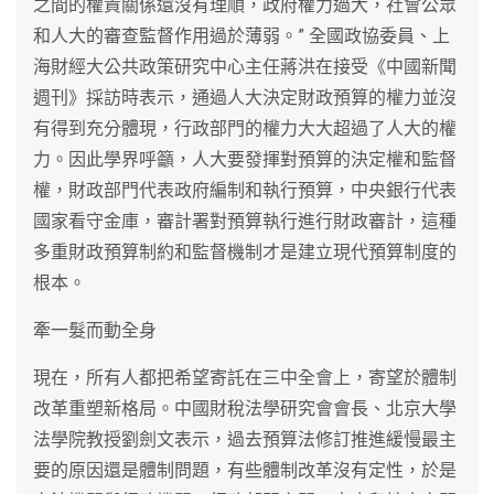
之間的權責關係還沒有理順，政府權力過大，社會公眾
和人大的審查監督作用過於薄弱。” 全國政協委員、上
海財經大公共政策研究中心主任蔣洪在接受《中國新聞
週刊》採訪時表示，通過人大決定財政預算的權力並沒
有得到充分體現，行政部門的權力大大超過了人大的權
力。因此學界呼籲，人大要發揮對預算的決定權和監督
權，財政部門代表政府編制和執行預算，中央銀行代表
國家看守金庫，審計署對預算執行進行財政審計，這種
多重財政預算制約和監督機制才是建立現代預算制度的
根本。
牽一髮而動全身
現在，所有人都把希望寄託在三中全會上，寄望於體制
改革重塑新格局。中國財稅法學研究會會長、北京大學
法學院教授劉劍文表示，過去預算法修訂推進緩慢最主
要的原因還是體制問題，有些體制改革沒有定性，於是