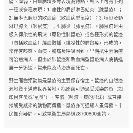
痛、虛弱、白細胞增多等表現為特點，臨床上可有下列
一種或多種表現：1. 痛性的局部淋巴結炎（腺鼠疫）；
2. 無淋巴腺炎的敗血症（敗血病型鼠疫）；3. 咽炎及頸
淋巴腺炎（咽鼠疫）；4. 肺炎（肺鼠疫）。肺鼠疫是由
吸入傳染性的飛沫（原發性肺鼠疫）或各種形式的鼠疫
（包括敗血症）經血散播（繼發性的肺鼠疫）形成的，
常伴有咳嗽、血痰、胸痛及呼吸困難。早期抗生素治療
可治癒病人，但由於肺鼠疫和敗血病型鼠疫病人病情進
展十分迅速，常未能及時治療而死亡。
野生囓齒類動物是鼠疫的主要保存宿主。鼠疫的自然疫
源地幾乎遍佈世界各地，病原菌可通過受感染的蚤（如
印鼠客蚤或“鼠蚤”）、空氣（唾液，痰的飛沬）或直接
接觸受感染的動物而傳播。鼠疫亦可通過人蚤傳播。市
民如有疑問，可致電衛生局熱線28700800查詢。