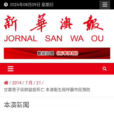
Skip
2026年08月09日 星期日
to
content
新華澳報
2014
7 月
21
甘肅男子染肺鼠疫死亡 本澳衛生局呼籲市民預防
本澳新聞