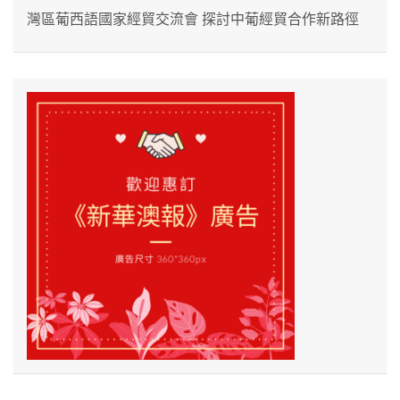
灣區葡西語國家經貿交流會 探討中葡經貿合作新路徑