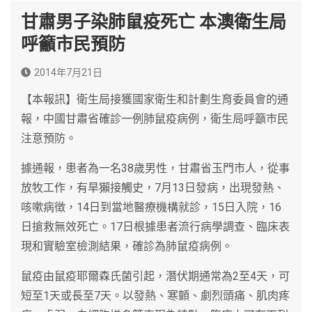
甘肅男子染肺鼠疫死亡 本澳衛生局
呼籲市民預防
2014年7月21日
【本報訊】衛生局接獲國家衛生和計劃生育委員會的通
報，中國甘肅省確診一例肺鼠疫病例，衛生局呼籲巿民
注意預防。
據通報，患者為一名38歲男性，甘肅省玉門市人，從事
放牧工作，有旱獺接觸史，7月13日發病，出現發熱、
咳嗽病徴，14日到當地醫療機構就診，15日入院，16
日搶救無效死亡。17日根據患者流行病學調查、臨床表
現和實驗室檢測結果，確診為肺鼠疫病例。
鼠疫由鼠疫耶爾森氏菌引起，潛伏期通常為2至4天，可
短至1天或長至7天。以發熱、寒顫、劇烈頭痛、肌肉疼