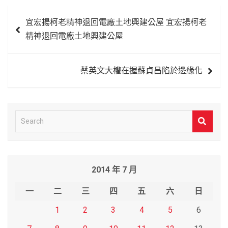
文
宜宏揚柯老精神退回電廠土地興建公屋 宜宏揚柯老
章
精神退回電廠土地興建公屋
導
覽
蔡英文大權在握蘇貞昌陷於邊緣化
S
e
a
r
2014 年 7 月
c
h
一
二
三
四
五
六
日
1
2
3
4
5
6