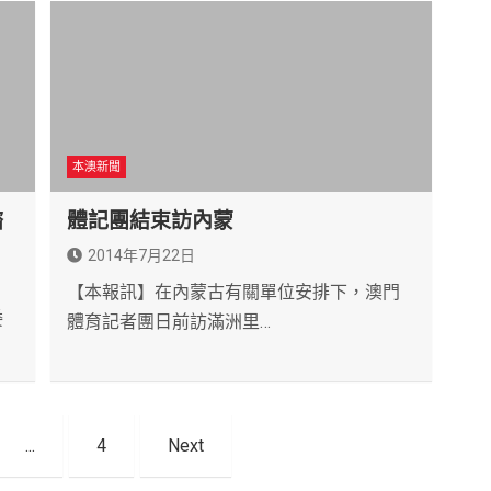
本澳新聞
諮
體記團結束訪內蒙
2014年7月22日
【本報訊】在內蒙古有關單位安排下，澳門
委
體育記者團日前訪滿洲里…
...
4
Next