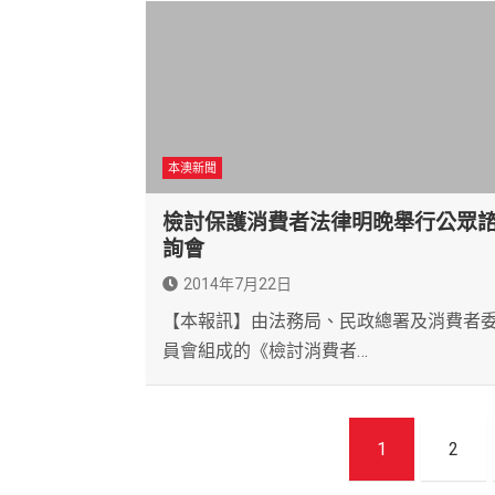
本澳新聞
檢討保護消費者法律明晚舉行公眾
詢會
2014年7月22日
【本報訊】由法務局、民政總署及消費者
員會組成的《檢討消費者…
文
1
2
章