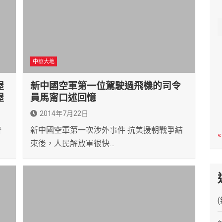
c
h
中華大地
屋
新中國空軍第一位駕駛過飛機的司令
屋
員馬甯口述回憶
2014年7月22日
齊
新中國空軍第一次涉外事件 抗美援朝戰爭結
«
束後，人民解放軍很快…