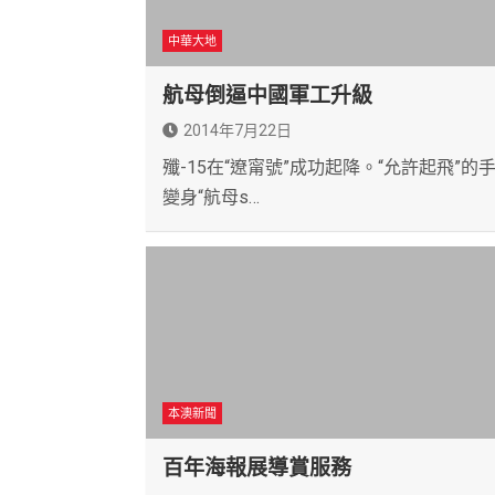
中華大地
航母倒逼中國軍工升級
2014年7月22日
殲-15在“遼甯號”成功起降。“允許起飛”的
變身“航母s…
本澳新聞
百年海報展導賞服務