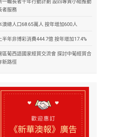
新一輪長者十年行動計劃 設四專責小組推動
長者服務
本澳總人口68.65萬人 按年增加600人
上半年非博彩消費444.7億 按年增加17.4%
灣區葡西語國家經貿交流會 探討中葡經貿合
作新路徑