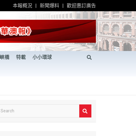
本報概況
新聞爆料
歡迎惠訂廣告
峽橋
特載
小小環球
S