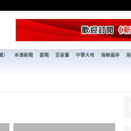
權）
本澳新聞
要聞
百家臺
中華大地
海峽兩岸
海
e
a
r