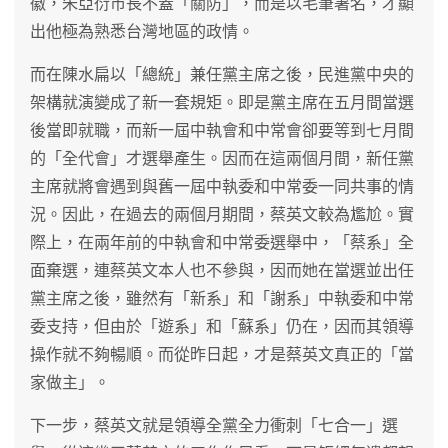
徽，朱亞衍市長不蓋「關防」，而是以毛筆署名，才顯
出他極為熟悉台灣地區的政情。
而在陳水扁以「總統」兼任黨主席之後，民進黨中央的
架構就演變成了新一套規矩。即是黨主席在五月間當選
後當即就職，而新一屆中執會和中常會卻要等到七月間
的「全代會」才選舉產生。因而在這兩個月間，新任黨
主席就將會遇到與舊一屆中執委和中常委一同共事的情
況。因此，在過去的兩個月期間，蔡英文較為尷尬。實
際上，在兩年前的中執會和中常委選舉中，「蔡系」全
面棄選，連蔡英文本人也不參與，因而她在當選並出任
黨主席之後，雖然有「新系」和「謝系」中執委和中常
委支持，但由於「遊系」和「蘇系」仍在，因而其領導
操作就不夠暢順。而從昨日起，才是蔡英文真正的「當
家做主」。
下一步，蔡英文就是領導全黨全力衝刺「七合一」選