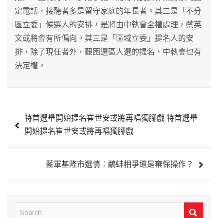
定電話，接聽者多是留守家庭的年長者。其二是「不分
區立委」候選人的安排，是將由中執會全權處理，蔡英
文或將會有所偏向。其三是「區域立委」提名人的安
排，除了現任者外，艱困選區人選的提名，中執會也有
決定權。
文
特首選舉開始提名崔世安或將再唱獨腳戲 特首選舉
章
開始提名崔世安或將再唱獨腳戲
導
覽
藍軍基隆市選情：鷸蚌相爭還是棄保操作？
S