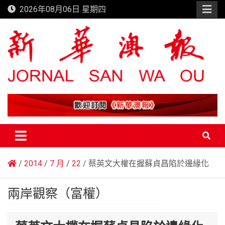
Skip
2026年08月06日 星期四
to
content
新華澳報
2014
7 月
22
蔡英文大權在握蘇貞昌陷於邊緣化
兩岸觀察（富權）