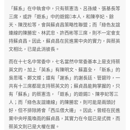
「蘇系」在中執會中，只有蔡憲浩、呂孫綾、張基長等
三席，或許「遊系」中的遊錫本人，和陳亭妃、餘
天、陳茂松等，會與蘇貞昌策略性聯盟；而「綠色友誼
連線的陳勝宏、林武忠、許西彬等三席，則不一定會支
持蘇貞昌。因此，蘇貞昌在民進黨中央的實力，與蔡英
文相比，已是此消彼長。
而在十七名中常委中，七名當然中常委基本上是支持蔡
英文的，加上「英系」有陳明文、蘇嘉全，「新系」的
吳思瑤、鄭文燦；還有「謝系」的謝長廷、管碧玲，一
共有十三席都是支持蔡英文的；蘇貞昌能夠掌握的，只
有「蘇系」的蔡憲浩，「遊系」的遊錫、陳亭妃等三
人；而「綠色友誼連線」的陳勝宏，則可能是兩頭討
好，但不排除將會「西瓜偎大邊」。因此，曾經在民進
黨中央呼風喚雨的蘇貞昌，其實力在今屆已是式微，而
蔡英文則已是大權在握。