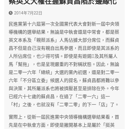
蔡英文大權在握蘇貞昌陷於邊緣化
2014年7月22日
民進黨第十六屆第一次全國黨代表大會對新一屆中央領
導機構的選舉結果，無論是中執會還是中常會，都是蔡
英文本系及「親蔡派系」人馬佔據大部分席位，而蘇貞
昌不但是自己沒有親自出馬參選，而且即使是其派系的
人所佔席位，也少得可憐。即使是有遊錫及其所屬人
馬「幫拖」，也是呈現嚴重的不對稱狀態。因此，無論
是二零一六年「總統」大選的黨內初選，還是對二零一
六年「不分區立委」候選人的提名，蘇貞昌都將難以參
與決策，其所屬派系也將被擠壓甚至是排除在外。今年
已經六十七歲的蘇貞昌，在過了「二零一六」這一
「村」之後，也就沒有「二零二零」的下一「店」了。
實際上，從新一屆民進黨中央領導機構選舉結果看，首
先是在中執會方面，即使是撇開基本上是屬於「挺英