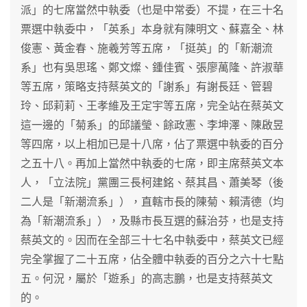
派」的七席當然中執委（也是中常委）不提，在三十名
票選中執委中，「英系」本身就有陳明文、蘇嘉全、林
俊憲、黃金春、施羲芳等五席，「挺英」的「新潮流
系」也有吳思瑤、鄭文燦、鍾佳賓、張廖萬隆、許淑華
等五席，策略支持蔡英文的「謝系」有謝長廷、管碧
玲、邱莉莉、王孝維及王定宇等五席，完全站在蔡英文
這一邊的「菊系」的邱議瑩、餘政憲、李坤澤、陳啟昱
等四席，以上相加已是十八席，佔了票選中執委的百分
之五十八。再加上當然中執委的七席，即主席蔡英文本
人，「立法院」黨團三長柯建銘、蔡其昌、蕭美琴（後
二人是「新潮流系」），直轄市長的陳菊、賴清德（均
為「新潮流系」），及縣市長互選的蘇治芬，也是支持
蔡英文的。因而在全部三十七名中執委中，蔡英文已經
完全掌握了二十五席，佔全體中執委的百分之六十七點
五。何況，屬於「遊系」的高志鵬，也是支持蔡英文
的。