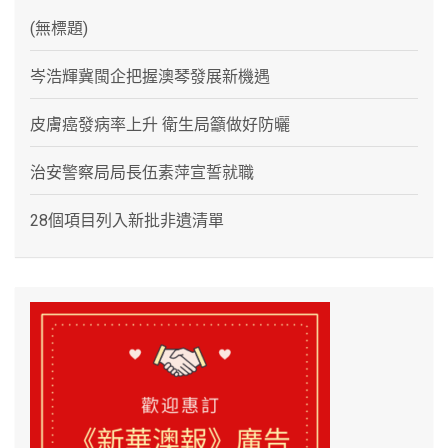
(無標題)
岑浩輝冀閩企把握澳琴發展新機遇
皮膚癌發病率上升 衛生局籲做好防曬
治安警察局局長伍素萍宣誓就職
28個項目列入新批非遺清單