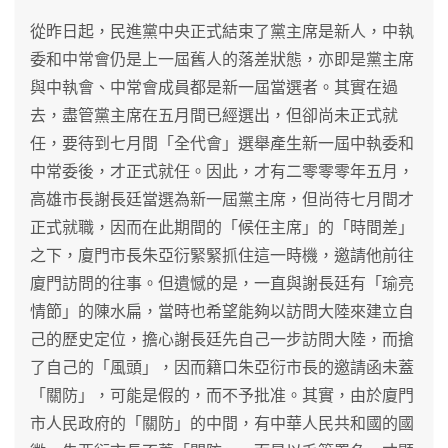
從昨日起，民進黨中央正式結束了黨主席是新人，中執
委和中常會仍是上一屆舊人的落差狀態，亦即是黨主席
與中執會、中常會成員都是新一屆當選者。其實在過
去，盡管黨主席在五月間已經選出，但卻尚未正式就
任，要待到七月間「全代會」選舉產生新一屆中執委和
中常委後，才正式就任。因此，才有二零零零年五月，
高雄市長謝長廷當選為新一屆黨主席，但尚待七月間才
正式就職，因而在此期間的「候任主席」的「時間差」
之下，廈門市長朱亞衍緊緊抓住這一時機，邀請他前往
廈門訪問的往事。但遺憾的是，一直與謝長廷有「瑜亮
情節」的陳水扁，當時也希望能夠以訪問大陸來建立自
己的歷史定位，擔心謝長廷先自己一步訪問大陸，而搶
了自己的「風頭」，因而籍口朱亞衍市長的邀請函未蓋
「關防」，可能是假的，而不予批准。其實，由於廈門
市人民政府的「關防」的中間，有中華人民共和國的國