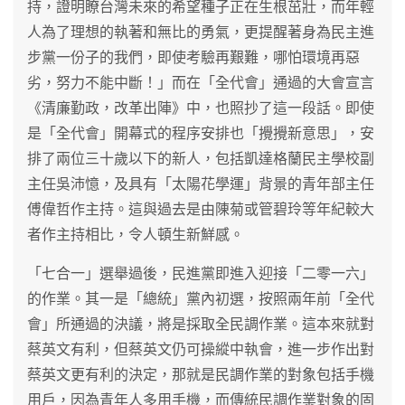
持，證明瞭台灣未來的希望種子正在生根茁壯，而年輕
人為了理想的執著和無比的勇氣，更提醒著身為民主進
步黨一份子的我們，即使考驗再艱難，哪怕環境再惡
劣，努力不能中斷！」而在「全代會」通過的大會宣言
《清廉勤政，改革出陣》中，也照抄了這一段話。即使
是「全代會」開幕式的程序安排也「攪攪新意思」，安
排了兩位三十歲以下的新人，包括凱達格蘭民主學校副
主任吳沛憶，及具有「太陽花學運」背景的青年部主任
傅偉哲作主持。這與過去是由陳菊或管碧玲等年紀較大
者作主持相比，令人頓生新鮮感。
「七合一」選舉過後，民進黨即進入迎接「二零一六」
的作業。其一是「總統」黨內初選，按照兩年前「全代
會」所通過的決議，將是採取全民調作業。這本來就對
蔡英文有利，但蔡英文仍可操縱中執會，進一步作出對
蔡英文更有利的決定，那就是民調作業的對象包括手機
用戶，因為青年人多用手機，而傳統民調作業對象的固