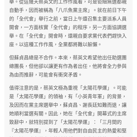
舉。從這幾天蔡英文的工作作風看，可是钜細無遺都親
自動手，因而被稱為「八爪魚黨主席」。就在前日下午
的「全代會」舉行之前，當日上午還召集主要派系人員
開會，一方面核實「全代會」的程序，另一方面協調選
舉。在「全代會」開會時，還親自要求黨代表們趕快入
座。以這種工作作風，全黨都將難以躲懶。
但蘇貞昌總是不合作。本來，蔡英文希望他出任助選團
總團長，但他卻以讓更有作為者出任，他將會全力參與
為由而推辭，可能會有衝突矛盾。
值得注意的是，蔡英文極為重視「太陽花學運」。可能
是「太陽花學運」的領袖，有「小英青年軍」的背景，
及因而在黨主席選舉中，蘇貞昌、謝長廷知難而退，讓
她順利當選有關。因此，她在「全代會」開幕式的主席
致辭中，就特別提到了「太陽花學運」：「三月間的
『太陽花學運』，年輕人用他們對自由民主的熱愛和堅