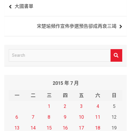
文
大國書單
章
導
宋楚瑜頻作宣佈參選預告卻成再衰三竭
覽
S
e
a
r
2015 年 7 月
c
h
一
二
三
四
五
六
日
1
2
3
4
5
6
7
8
9
10
11
12
13
14
15
16
17
18
19