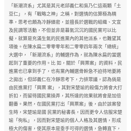
「新潮流系」尤其是其元老邱義仁和吳乃仁這兩顆「土
豆仁」，有「戰略之神」之稱，對選情的估算極為精
準，思考也頗為冷靜縝密，並擅長於選戰的組織、文宣
及民調等活動，不但並非是暮氣沉沉的國民黨可以比
擬，就算是充滿生氣的民進黨內的其他派系，也難望其
項後。在陳水扁二零零零年和二零零四年兩次「總統」
大選中，「新潮流系」的輔選作為，就為陳水扁的當選
起到了重要的作用。比 如，關於「興票案」的資料，民
進黨也已拿到手了，也有黨內輔選骨幹急不迫待地要將
之拋出，但邱義仁在冷靜思考下，力排眾議，認為倘是
由民進黨打「興票 案」，其對宋楚瑜的殺傷力將會大打
折扣，而留待國民黨操弄，其所達的效果就將會是加倍
翻番。果然，在國民黨打出「興票案」後，由於該案發
生時，宋楚瑜是國 民黨的秘書長，因而更令人信服宋楚
瑜「徇私」，因而對宋楚瑜的個人人格及其選情，形成
極大的傷害，使其原本是垂手可得的選情，急轉直下，