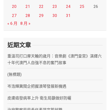
20
21
22
23
24
25
26
27
28
29
30
31
« 6 月
8 月 »
近期文章
重溫司打口摩天輪的歲月：音樂劇《澳門皇宮》演繹六
十年代澳門人自強不息的奮鬥故事
(無標題)
岑浩輝冀閩企把握澳琴發展新機遇
皮膚癌發病率上升 衛生局籲做好防曬
治安警察局局長伍素萍宣誓就職