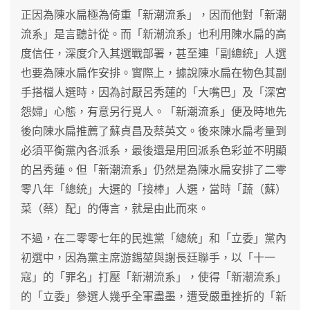
正因為陳水扁極為倚重「新潮流系」，因而他對「新潮
流系」是言聽計從。而「新潮流系」也利用陳水扁的高
度信任，深度介入其選戰部署，甚至連「副總統」人選
也要為陳水扁作安排。實際上，據說陳水扁在物色其副
手搭檔人選時，因為討厭呂秀蓮的「大嘴巴」及「深宮
怨婦」心態，有意另行覓人。「新潮流系」便及時地先
後向陳水扁推薦了蘇貞昌及蔡英文。後來陳水扁考量到
必須平衡黨內各派系，最後還是用回派系色彩並不明顯
的呂秀蓮。但「新潮流系」仍然是為陳水扁安排了二零
零八年「總統」大選的「接棒」人選，當時「蔬（蘇）
菜（蔡）配」的傳言，就是由此而來。
不過，在二零零七年的民進黨「總統」和「立委」黨內
初選中，因為黨主席游錫堃與謝長廷聯手，以「十一
寇」的「罪名」打壓「新潮流系」，使得「新潮流系」
的「立委」參選人幾乎全軍盡墨，遭受嚴重挫折的「新