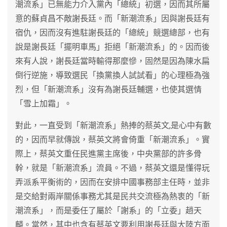
潮流系」已無能力介入黨內「總統」初選，因而其所屬
意的蘇貞昌不敵謝長廷。而「新潮流系」因與謝長廷有
宿仇，因而沒有進駐謝長廷的「總統」競選總部，也有
說是謝長廷「擺明車馬」拒絕「新潮流系」的。因而後
來有人說，謝長廷當時輸得那麼慘，固然是因為陳水扁
倒行逆施，導致選民「換黨換人試試看」的心理極為強
烈，但「新潮流系」沒有為謝長廷輔選，也使其選情
「雪上加霜」。
對此，一直受到「新潮流系」熱捧的蔡英文,是心中有數
的，因而早就傳說，蔡英文將會倚重「新潮流系」。實
際上，蔡英文重任民進黨主席後，中央黨部的許多骨
幹，就是「新潮流系」流員。不過，蔡英文還是懂得玩
弄派系平衡術的，因而在安排中國事務部主任時，並非
是交給對兩岸關係事務尤其是民共交流極為熱衷的「新
潮流系」，而是委任了屬於「謝系」的「立委」趙天
麟。當然，其中也含有蔡英文要利用謝長廷與大陸方面