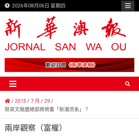
Skip
2026年08月06日 星期四
to
content
新華澳報
2015
7 月
29
蔡英文競選總部將倚重「新潮流系」？
兩岸觀察（富權）