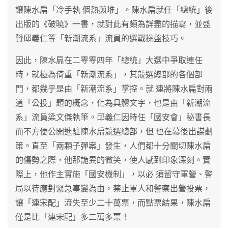
讓陳水扁「冷手執 個熱煎堆」。陳水扁就任「總統」後
出版的《破曉》一書，就對此有頗為詳盡的描寫，並盛
贊邱義仁等「新潮流系」流員的選戰操盤技巧。
因此，陳水扁在二零零四年「總統」大選中爭取連任
時，就極為倚重「新潮流系」，其競選總部的各個部
門，都幾乎是由「新潮流系」掌控。就 連將陳水扁對兩
道「公投」題的概念，化為具體文字，也是由「新潮流
系」流員梁文傑執筆。邱義仁因時任「國安會」秘書長
而不方便公開進駐陳水扁競選總部，但 也在幕後出謀劃
策。直至「兩顆子彈案」發生，人們都十分關切陳水扁
的傷勢之際，他那詭異的微笑，使人感到印象深刻。實
際上，他作主實施「國安機制」，以必 須留守軍營、警
局以待應對緊急事變為由，禁止軍人和警察出營投票，
讓「連宋配」流失至少二十萬票，而點票結果，陳水扁
僅是比「連宋配」多二萬多票！