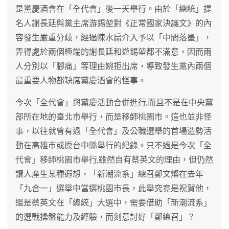
是黨慶酒會在「全代會」後一天舉行。由於「總統」提
名人謝長廷與黨主席游錫堃對《正常國家決議文》的內
容發生嚴重分歧，經過陳水扁介入予以「中間落墨」，
弄得處於兩個極端的謝長廷和遊錫堃都不滿意，因而兩
人分別以「腳痛」等理由婉拒出席，導致發生黨內兩個
最重要人物都缺席黨慶酒會的怪事。
今次「全代會」與黨慶活動合併進行,而且不是在中央黨
部所在地的臺北市舉行，而是移師桃園市。這也並非怪
事，以往就曾有過「全代會」及公職選舉的首場造勢活
動在高雄市或原台中縣舉行的紀錄。只不過是今次「全
代會」移師桃園市舉行,雖然自有蔡英文的理由，但仍然
讓人產生某種遐想，「新潮流系」總召鄭文燦在去年
「九合一」選舉中當選桃園市長，此舉究竟是祝賀他，
還是蔡英文在「總統」大選中，需要借助「新潮流系」
的選戰操盤能力及經驗，而刻意討好「鄭總召」？