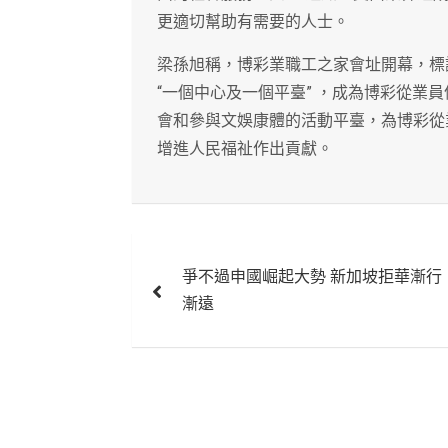
更適切幫助有需要的人士。
梁孫旭稱，博彩業職工之家會址開幕，標
“一個中心及一個平臺” ，成為博彩從業
會和參與文娛康體的活動平臺，為博彩從
增進人民福祉作出貢獻。
文
爭不過申國崛起大勢 新加坡拒華漸行
章
漸遠
導
覽