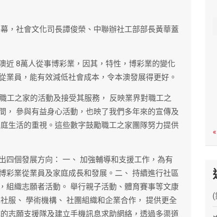
c
h
開幕，社會文化司長譚俊榮、中聯辦社工部部長黃華蓋
澳近 8萬人從事博彩業，因其，特性，博彩業的變化
從業員，能有效減低社會成本，令本澳發展得更好。
彩業職工之家的活動及接受其服務， 反映業界對職工之
間， 參與有益身心活動，也映了我們多年來的宣傳及
家庭生活的重視。這些數字鼓勵職工之家團隊努力提供
«
出四個發展方向： 一、 加強輔導和支援工作，為有
博彩業從業員及家庭成長和發展。二、 持續進行社區
，組織志願者活動。 舉行親子活動、體育賽事等文康
社服、 學術機構、 社團組織和企業合作， 提供更全
成的志願支援隊及建立手機訊息求助網絡，透過多渠道