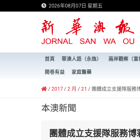
Skip
2026年08月07日 星期五
to
content
新華澳報
首頁
華澳人語（永逸）
兩岸觀察（富
開卷有益
家庭醫藥
2017
2 月
21
團體成立支援隊服務
本澳新聞
團體成立支援隊服務博