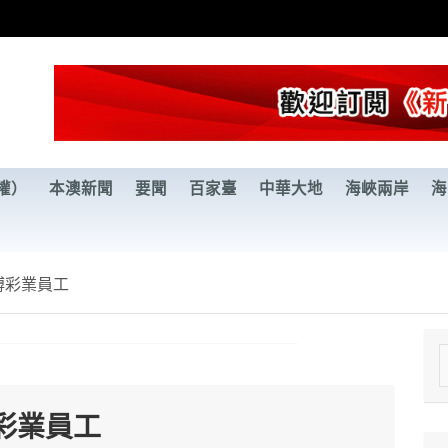
權）
本澳新聞
要聞
百家臺
中華大地
海峽兩岸
海
博彩業員工
e
a
彩業員工
r