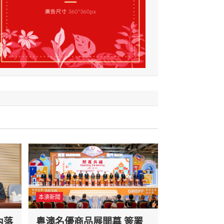
本澳新聞
內落
粵澳名優商品展開幕 簽署