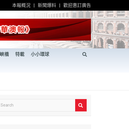
本報概況
新聞爆料
歡迎惠訂廣告
峽橋
特載
小小環球
S