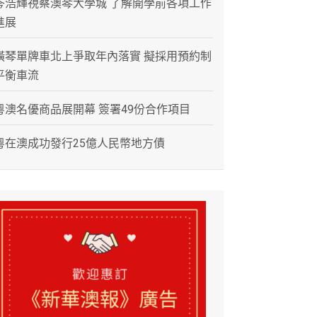
岑浩輝視察澳琴大學城 了解開學前各項工作
進展
橫琴單牌車北上爭取年內落實 擬採用預約制
平衡車流
粵澳名優商品展開幕 簽署49份合作項目
粵在澳成功發行25億人民幣地方債