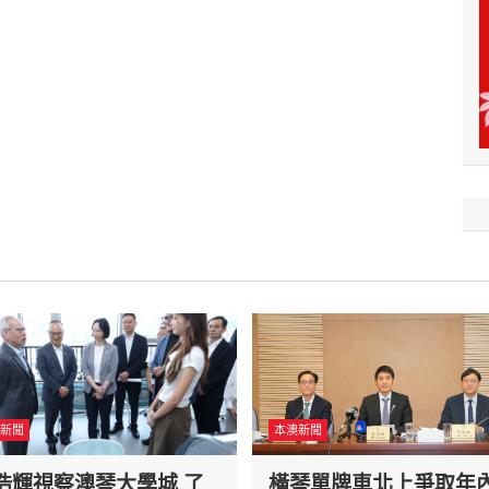
新聞
本澳新聞
浩輝視察澳琴大學城 了
橫琴單牌車北上爭取年