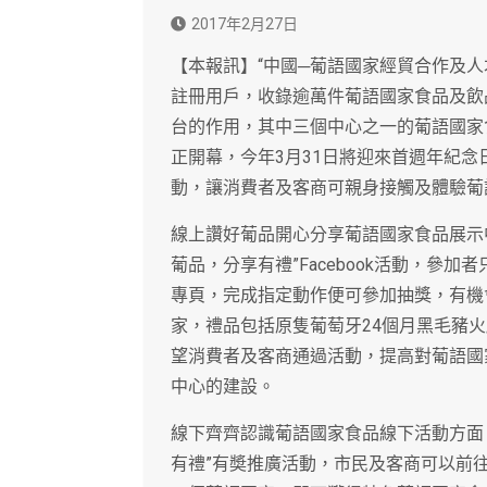
2017年2月27日
【本報訊】“中國─葡語國家經貿合作及人才
註冊用戶，收錄逾萬件葡語國家食品及飲
台的作用，其中三個中心之一的葡語國家
正開幕，今年3月31日將迎來首週年紀念
動，讓消費者及客商可親身接觸及體驗葡
線上讚好葡品開心分享葡語國家食品展示中
葡品，分享有禮”Facebook活動，參
專頁，完成指定動作便可參加抽獎，有機
家，禮品包括原隻葡萄牙24個月黑毛豬
望消費者及客商通過活動，提高對葡語國
中心的建設。
線下齊齊認識葡語國家食品線下活動方面
有禮”有奬推廣活動，市民及客商可以前