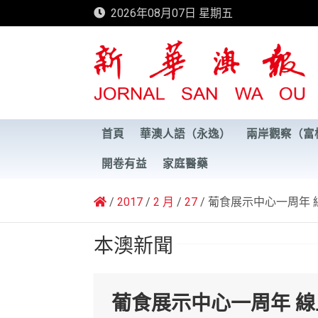
Skip
2026年08月07日 星期五
to
content
新華澳報
首頁
華澳人語（永逸）
兩岸觀察（富
開卷有益
家庭醫藥
2017
2 月
27
葡食展示中心一周年 
本澳新聞
葡食展示中心一周年 