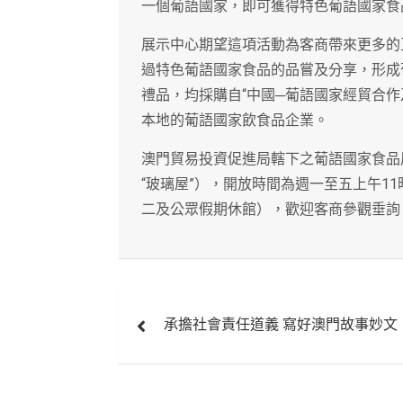
一個葡語國家，即可獲得特色葡語國家食
展示中心期望這項活動為客商帶來更多的
過特色葡語國家食品的品嘗及分享，形成
禮品，均採購自“中國─葡語國家經貿合
本地的葡語國家飲食品企業。
澳門貿易投資促進局轄下之葡語國家食品
“玻璃屋”），開放時間為週一至五上午1
二及公眾假期休館），歡迎客商參觀垂詢：2
文
承擔社會責任道義 寫好澳門故事妙文
章
導