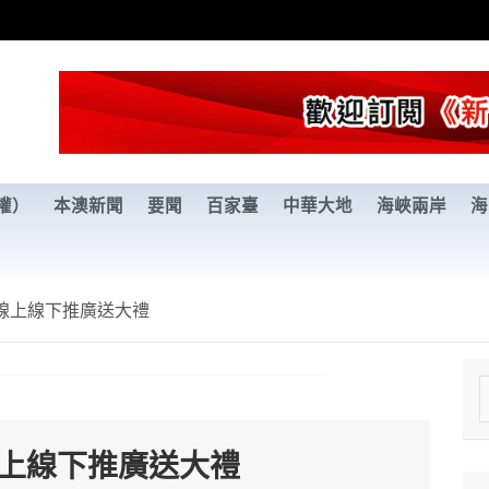
權）
本澳新聞
要聞
百家臺
中華大地
海峽兩岸
海
線上線下推廣送大禮
e
a
線上線下推廣送大禮
r