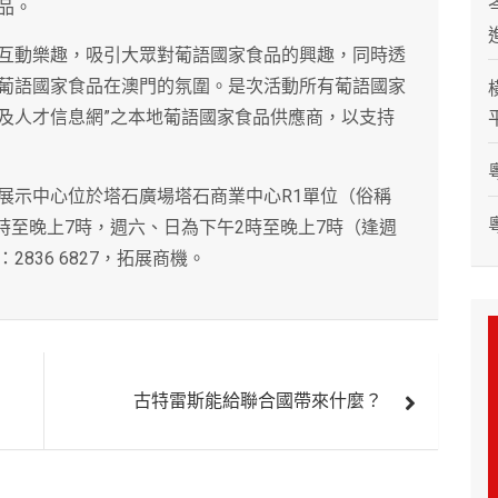
品。
互動樂趣，吸引大眾對葡語國家食品的興趣，同時透
葡語國家食品在澳門的氛圍。是次活動所有葡語國家
作及人才信息網”之本地葡語國家食品供應商，以支持
展示中心位於塔石廣場塔石商業中心R1單位（俗稱
1時至晚上7時，週六、日為下午2時至晚上7時（逢週
836 6827，拓展商機。
古特雷斯能給聯合國帶來什麼？