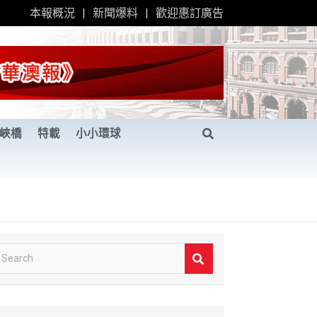
本報概況
新聞爆料
歡迎惠訂廣告
峽橋
特載
小小環球
S