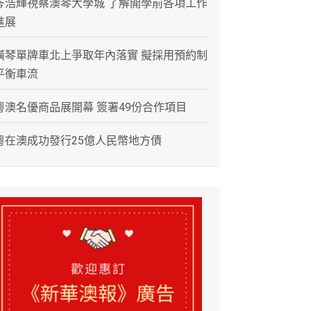
岑浩輝視察澳琴大學城 了解開學前各項工作
進展
橫琴單牌車北上爭取年內落實 擬採用預約制
平衡車流
粵澳名優商品展開幕 簽署49份合作項目
粵在澳成功發行25億人民幣地方債