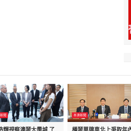
新聞
本澳新聞
浩輝視察澳琴大學城 了
橫琴單牌車北上爭取年