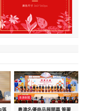
本澳新聞
內落
粵澳名優商品展開幕 簽署