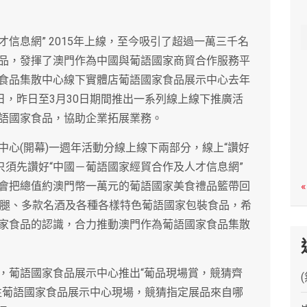
c
h
信息網” 2015年上線，至今吸引了超過一萬三千名
品，發揮了澳門作為中國與葡語國家商貿合作服務平
食品集散中心線下實體店葡語國家食品展示中心去年
日，昨日至3月30日期間推出一系列線上線下推廣活
語國家食品，協助企業拓展業務。
心(開幕)一週年活動分線上線下兩部分，線上“讚好
加者只須先讚好“中國－葡語國家經貿合作及人才信息網”
會把總值約澳門幣一萬元的葡語國家美食禮品籃帶回
«
火腿、多款名酒及各種各樣特色葡語國家包裝食品，希
家食品的認識，合力推動澳門作為葡語國家食品集散
，葡語國家食品展示中心推出“葡品現場賞，競猜齊
往葡語國家食品展示中心現場，競猜指定展品來自哪